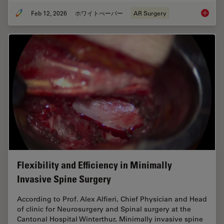
Feb 12, 2026
ホワイトぺーパー
AR Surgery
Advance
Flexibility and Efficiency in Minimally
Invasive Spine Surgery
According to Prof. Alex Alfieri, Chief Physician and Head
of clinic for Neurosurgery and Spinal surgery at the
Cantonal Hospital Winterthur, Minimally invasive spine