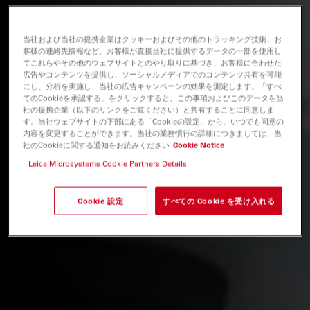
当社および当社の提携企業はクッキーおよびその他のトラッキング技術、お
客様の連絡先情報など、お客様が直接当社に提供するデータの一部を使用し
てこれらやその他のウェブサイトとのやり取りに基づき、お客様に合わせた
広告やコンテンツを提供し、ソーシャルメディアでのコンテンツ共有を可能
にし、分析を実施し、当社の広告キャンペーンの効果を測定します。「すべ
てのCookieを承認する」をクリックすると、この事項およびこのデータを当
社の提携企業（以下のリンクをご覧ください）と共有することに同意しま
す。当社ウェブサイトの下部にある「Cookieの設定」から、いつでも同意の
内容を変更することができます。当社の業務慣行の詳細につきましては、当
社のCookieに関する通知をお読みください
Cookie Notice
Leica Microsystems Cookie Partners Details
Cookie 設定
すべての Cookie を受け入れる