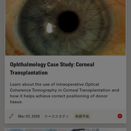
Ophthalmology Case Study: Corneal
Transplantation
Learn about the use of intraoperative Optical
Coherence Tomography in Corneal Transplantation and
how it helps achieve correct positioning of donor
tissue.
Mar 03, 2026
ケーススタディ
角膜手術
Ophthal