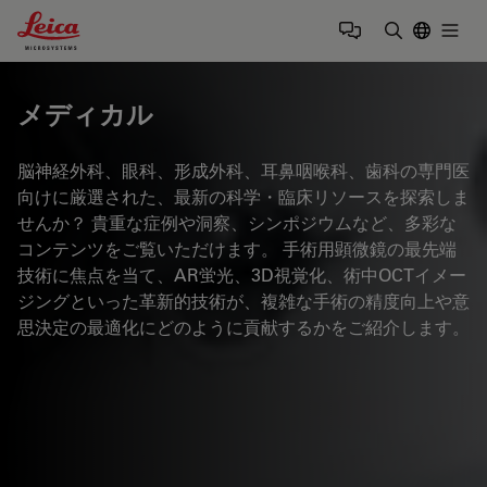
Leica Microsystems Logo
Togg
検索用語を
メディカル
脳神経外科、眼科、形成外科、耳鼻咽喉科、歯科の専門医
向けに厳選された、最新の科学・臨床リソースを探索しま
せんか？ 貴重な症例や洞察、シンポジウムなど、多彩な
コンテンツをご覧いただけます。 手術用顕微鏡の最先端
技術に焦点を当て、AR蛍光、3D視覚化、術中OCTイメー
ジングといった革新的技術が、複雑な手術の精度向上や意
思決定の最適化にどのように貢献するかをご紹介します。