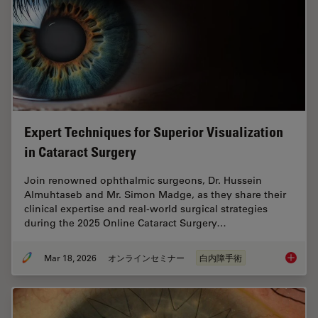
Expert Techniques for Superior Visualization
in Cataract Surgery
Join renowned ophthalmic surgeons, Dr. Hussein
Almuhtaseb and Mr. Simon Madge, as they share their
clinical expertise and real-world surgical strategies
during the 2025 Online Cataract Surgery…
Mar 18, 2026
オンラインセミナー
白内障手術
Expert T