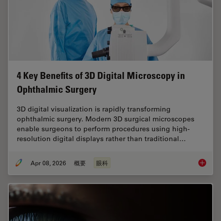
4 Key Benefits of 3D Digital Microscopy in
Ophthalmic Surgery
3D digital visualization is rapidly transforming
ophthalmic surgery. Modern 3D surgical microscopes
enable surgeons to perform procedures using high-
resolution digital displays rather than traditional…
Apr 08, 2026
概要
眼科
4 Key B