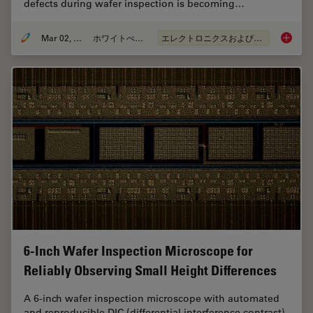
defects during wafer inspection is becoming…
Mar 02, 2026
ホワイトぺーパー
エレクトロニクスおよび半導体産業
Visuali
6-Inch Wafer Inspection Microscope for
Reliably Observing Small Height Differences
A 6-inch wafer inspection microscope with automated
and reproducible DIC (differential interference contrast)