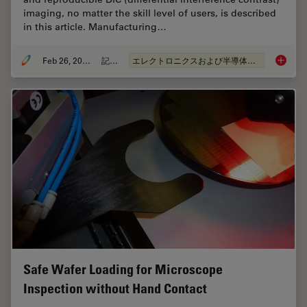
imaging, no matter the skill level of users, is described
in this article. Manufacturing…
Feb 26, 2026
記事
エレクトロニクスおよび半導体産業
6-Inch 
Safe Wafer Loading for Microscope
Inspection without Hand Contact