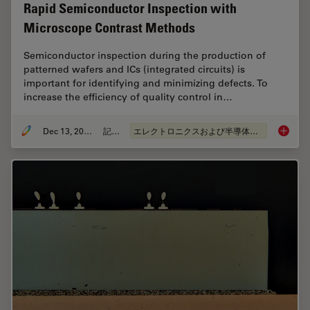
Rapid Semiconductor Inspection with
Microscope Contrast Methods
Semiconductor inspection during the production of
patterned wafers and ICs (integrated circuits) is
important for identifying and minimizing defects. To
increase the efficiency of quality control in…
Dec 13, 2023
記事
エレクトロニクスおよび半導体産業
Rapid S