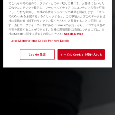
てこれらやその他のウェブサイトとのやり取りに基づき、お客様に合わせた
広告やコンテンツを提供し、ソーシャルメディアでのコンテンツ共有を可能
にし、分析を実施し、当社の広告キャンペーンの効果を測定します。「すべ
てのCookieを承認する」をクリックすると、この事項およびこのデータを当
社の提携企業（以下のリンクをご覧ください）と共有することに同意しま
す。当社ウェブサイトの下部にある「Cookieの設定」から、いつでも同意の
内容を変更することができます。当社の業務慣行の詳細につきましては、当
社のCookieに関する通知をお読みください
Cookie Notice
Leica Microsystems Cookie Partners Details
Cookie 設定
すべての Cookie を受け入れる