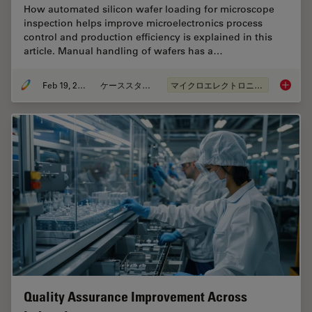
How automated silicon wafer loading for microscope
inspection helps improve microelectronics process
control and production efficiency is explained in this
article. Manual handling of wafers has a…
Feb 19, 2026
ケーススタディ
マイクロエレクトロニクス
Safe Wa
Quality Assurance Improvement Across