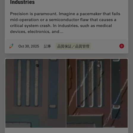
Industries
Precision is paramount. Imagine a pacemaker that fails
mid-operation or a semiconductor flaw that causes a
critical system crash. In industries, such as medical
devices, electronics, and…
Oct 30, 2025
記事
品質保証／品質管理
Quality