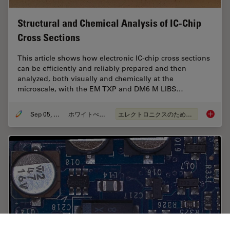
Structural and Chemical Analysis of IC-Chip
Cross Sections
This article shows how electronic IC-chip cross sections
can be efficiently and reliably prepared and then
analyzed, both visually and chemically at the
microscale, with the EM TXP and DM6 M LIBS…
Sep 05, 2023
ホワイトぺーパー
エレクトロニクスのための断面解析
Structu