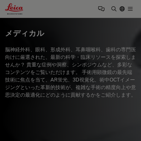
Leica Microsystems Logo
Togg
検索用語を
メディカル
脳神経外科、眼科、形成外科、耳鼻咽喉科、歯科の専門医
向けに厳選された、最新の科学・臨床リソースを探索しま
せんか？ 貴重な症例や洞察、シンポジウムなど、多彩な
コンテンツをご覧いただけます。 手術用顕微鏡の最先端
技術に焦点を当て、AR蛍光、3D視覚化、術中OCTイメー
ジングといった革新的技術が、複雑な手術の精度向上や意
思決定の最適化にどのように貢献するかをご紹介します。