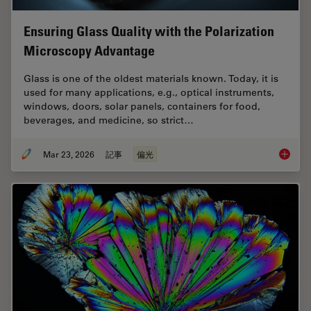
Ensuring Glass Quality with the Polarization
Microscopy Advantage
Glass is one of the oldest materials known. Today, it is
used for many applications, e.g., optical instruments,
windows, doors, solar panels, containers for food,
beverages, and medicine, so strict…
Mar 23, 2026
記事
偏光
Ensurin