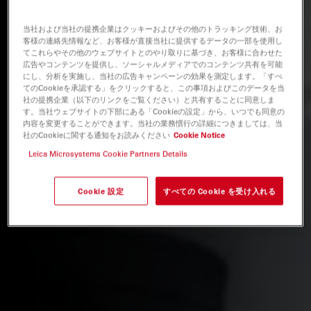
当社および当社の提携企業はクッキーおよびその他のトラッキング技術、お
客様の連絡先情報など、お客様が直接当社に提供するデータの一部を使用し
てこれらやその他のウェブサイトとのやり取りに基づき、お客様に合わせた
広告やコンテンツを提供し、ソーシャルメディアでのコンテンツ共有を可能
にし、分析を実施し、当社の広告キャンペーンの効果を測定します。「すべ
てのCookieを承認する」をクリックすると、この事項およびこのデータを当
社の提携企業（以下のリンクをご覧ください）と共有することに同意しま
す。当社ウェブサイトの下部にある「Cookieの設定」から、いつでも同意の
内容を変更することができます。当社の業務慣行の詳細につきましては、当
社のCookieに関する通知をお読みください
Cookie Notice
Leica Microsystems Cookie Partners Details
Cookie 設定
すべての Cookie を受け入れる