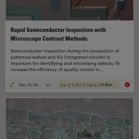
Rapid Semiconductor Inspection with
Microscope Contrast Methods
Semiconductor inspection during the production of
patterned wafers and ICs (integrated circuits) is
important for identifying and minimizing defects. To
increase the efficiency of quality control in…
Dec 13, 2023
記事
エレクトロニクスおよび半導体産業
Rapid S