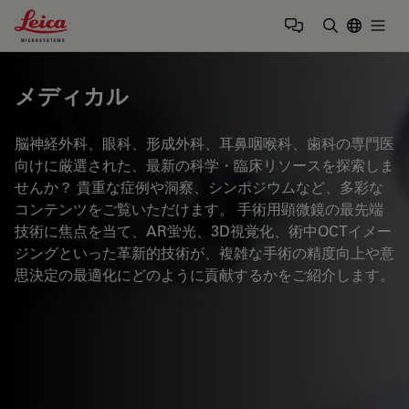
Leica Microsystems Logo
Togg
検索用語を
メディカル
脳神経外科、眼科、形成外科、耳鼻咽喉科、歯科の専門医
向けに厳選された、最新の科学・臨床リソースを探索しま
せんか？ 貴重な症例や洞察、シンポジウムなど、多彩な
コンテンツをご覧いただけます。 手術用顕微鏡の最先端
技術に焦点を当て、AR蛍光、3D視覚化、術中OCTイメー
ジングといった革新的技術が、複雑な手術の精度向上や意
思決定の最適化にどのように貢献するかをご紹介します。