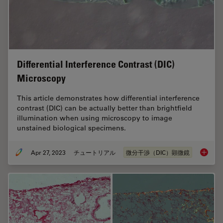
Differential Interference Contrast (DIC)
Microscopy
This article demonstrates how differential interference
contrast (DIC) can be actually better than brightfield
illumination when using microscopy to image
unstained biological specimens.
Apr 27, 2023
チュートリアル
微分干渉（DIC）顕微鏡
Differen