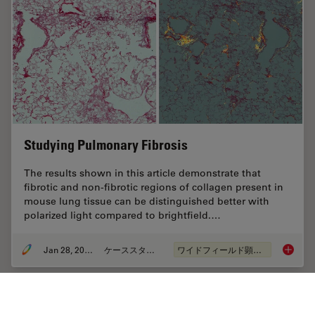
Studying Pulmonary Fibrosis
The results shown in this article demonstrate that
fibrotic and non-fibrotic regions of collagen present in
mouse lung tissue can be distinguished better with
polarized light compared to brightfield.…
Jan 28, 2021
ケーススタディ
ワイドフィールド顕微鏡
Studyin