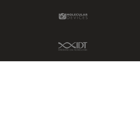
ゼブラフィッシュの研究
デジタルマイクロスコープ
Molecular Devices Link
バイオファーマ
バッテリー製造
IDT Link
プリント基板（PCB）
ボストン・イノベーション・ハ
ブ
マイクロエレクトロニクス
マイクロサージェリー
マイクロハブ・イメージング
メディカル
モデル生物
ライトシート顕微鏡
ライフサイエンス