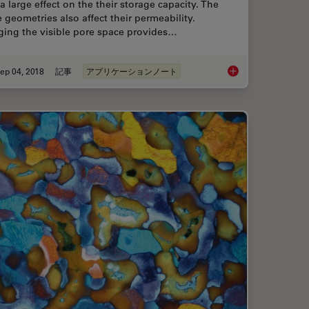
a large effect on the their storage capacity. The
 geometries also affect their permeability.
ging the visible pore space provides…
ep 04, 2018
記事
アプリケーションノート
ize Analysis of Metallic Alloys to Your Needs
Macroscale to Nanos