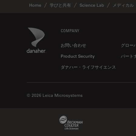
解析
Home
学びと共有
Science Lab
メディカル
オックスフォード・センター・
オブ・エクセレンス
オルガノイド＋3D細胞培養
Footer
Danaher Logo
COMPANY
カメラ
お問い合わせ
グロー
がん研究
Product Security
パート
クライオSEM
ダナハー・ライフサイエンス
クライオ電子顕微鏡
クリーニング
コーティング
© 2026 Leica Microsystems
コヒーレントラマン散乱(CRS)
サンフランシスコ・イノベーシ
ョン・ハブ
Beckman Coulter Link
サンプル調製