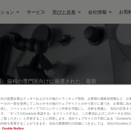
お気
ーション
サービス
学びと共有
会社情報
科、歯科の専門医向けに厳選された、最新
 貴重な症例や洞察、シンポジウムなど、
手術用顕微鏡の最先端技術に焦点を当て、
当社の提携企業はクッキーおよびその他のトラッキング技術、お客様の連絡先情報など、お
データの一部を使用してこれらやその他のウェブサイトとのやり取りに基づき、お客様に合
ジングといった革新的技術が、複雑な手術の
提供し、ソーシャルメディアでのコンテンツ共有を可能にし、分析を実施し、当社の広告キ
に貢献するかをご紹介します。
す。「すべてのCookieを承認する」をクリックすると、この事項およびこのデータを当
ご覧ください）と共有することに同意します。当社ウェブサイトの下部にある「Cookie
内容を変更することができます。当社の業務慣行の詳細につきましては、当社のCookie
い
Cookie Notice