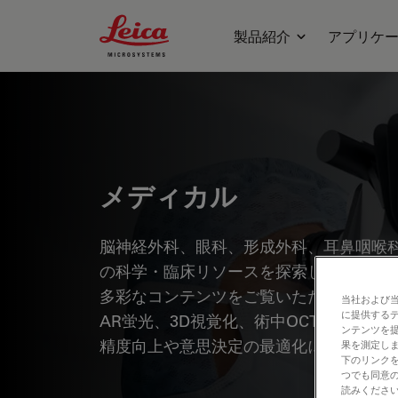
Leica Microsystems Logo
製品紹介
アプリケ
メディカル
脳神経外科、眼科、形成外科、耳鼻咽喉
の科学・臨床リソースを探索しませんか？
多彩なコンテンツをご覧いただけます。 
当社および
に提供する
AR蛍光、3D視覚化、術中OCTイメー
ンテンツを
精度向上や意思決定の最適化にどのよう
果を測定しま
下のリンクを
つでも同意の
読みくださ