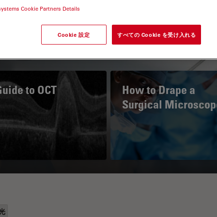
systems Cookie Partners Details
Cookie 設定
すべての Cookie を受け入れる
Guide to OCT
How to Drape a
Surgical Microscop
光