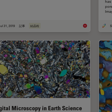
has 
pore
Ima
ul 31, 2019
記事
結晶粒
S
How to Adapt Grain S
gital Microscopy in Earth Science