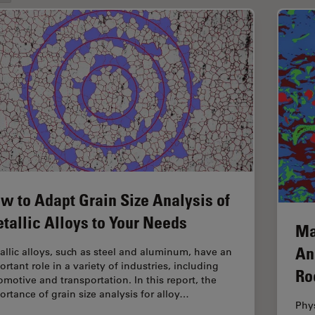
w to Adapt Grain Size Analysis of
tallic Alloys to Your Needs
Ma
An
allic alloys, such as steel and aluminum, have an
rtant role in a variety of industries, including
Ro
omotive and transportation. In this report, the
ortance of grain size analysis for alloy…
Phys