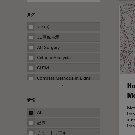
タグ
すべて
3D画像表示
AR Surgery
Cellular Analysis
CLEM
Contrast Methods in Light
Ho
Microscopy
Me
Drosophila Research
情報
EMBLイメージングセンター
Met
All
impo
FLIM（蛍光寿命イメージング顕
aut
微鏡法）
記事
imp
FluoSync
チュートリアル