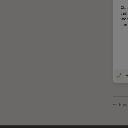
Thunderイメージング
Cla
can
TIRF
wor
Upright Microscopy
sam
アプリケーションノート
イオンビームミリング
インダストリー
インペリアル・カレッジ・ロン
ドンイメージングハブ
ウイルス学
ウルトラミクロトーム
エルゴノミクス
Prev
エレクトロニクスおよび半導体
産業
エレクトロニクスのための断面