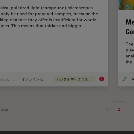
ssical polarized light (compound) microscopes
 only be used for prepared samples, because the
king distance they offer is insufficient for whole
Me
ples. This means that thicker and bigger…
Co
The
play
anal
the 
Aug 30, 2017
オンラインセミナー
デジタルマイクロスコープ
Digital Microscopy i
ious
1
2