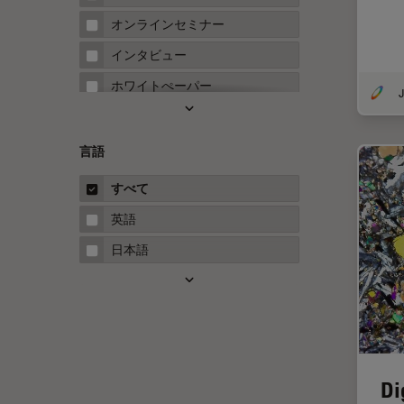
FRAP
オンラインセミナー
FRET
インタビュー
Fテクニック
ホワイトぺーパー
J
HyD
ケーススタディ
Inverted Microscopy
概要
言語
Neuro-Oncology
ガイド
すべて
Neurovascular Surgery
英語
Red Reflex
日本語
SEM
Service
STED
STELLARISの機能
Di
TEM