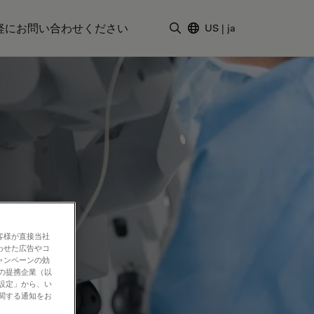
軽にお問い合わせください
US
|
ja
検索用語を入力
客様が直接当社
わせた広告やコ
ャンペーンの効
社の提携企業（以
の設定」から、い
に関する通知をお