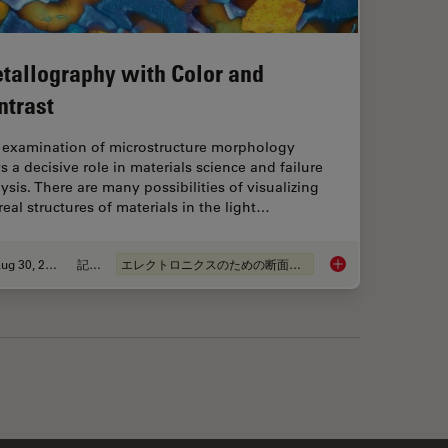
tallography with Color and
ntrast
 examination of microstructure morphology
s a decisive role in materials science and failure
ysis. There are many possibilities of visualizing
real structures of materials in the light…
Aug 30, 2011
記事
エレクトロニクスのための断面解析
n Earth Science
Metallography with 