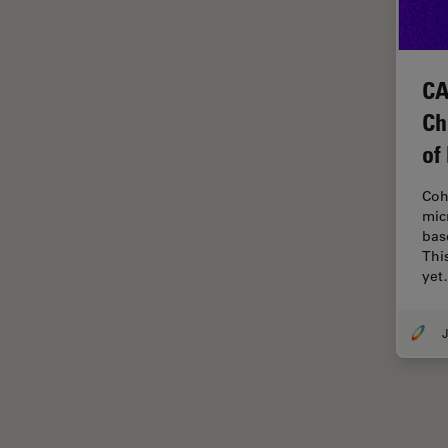
オックスフォード・センター・
オブ・エクセレンス
オルガノイド＋3D細胞培養
CA
カメラ
Ch
がん研究
of
クライオSEM
クライオ電子顕微鏡
Coh
mic
クリーニング
bas
Thi
コーティング
ye
コヒーレントラマン散乱(CRS)
サンフランシスコ・イノベーシ
J
ョン・ハブ
サンプル調製
ゼブラフィッシュの研究