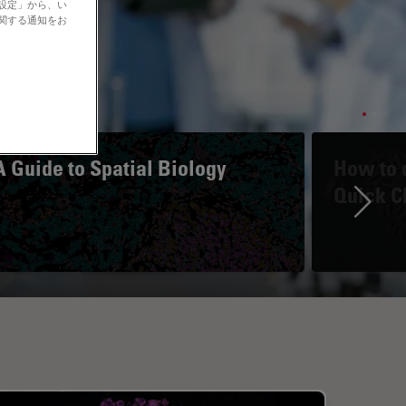
の設定」から、い
に関する通知をお
A Guide to Spatial Biology
How to d
Quick C
Ne