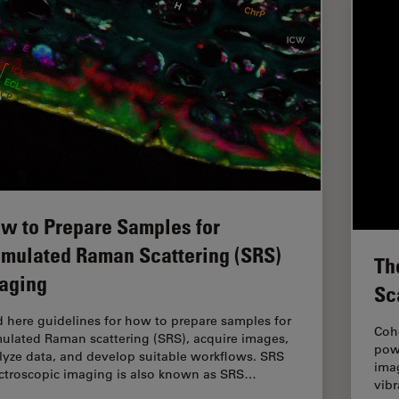
w to Prepare Samples for
imulated Raman Scattering (SRS)
Th
aging
Sc
d here guidelines for how to prepare samples for
Coh
mulated Raman scattering (SRS), acquire images,
powe
lyze data, and develop suitable workflows. SRS
imag
ctroscopic imaging is also known as SRS…
vibr