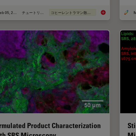
Feb 05, 2024
チュートリアル
コヒーレントラマン散乱(CRS)
M
How to Prepare Samp
rmulated Product Characterization
St
th SRS Microscopy
Mi