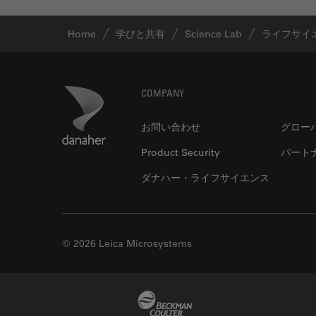
デジタルマイクロスコープ
バイオファーマ
Home
学びと共有
Science Lab
ライフサイ
バッテリー製造
プリント基板（PCB）
Footer
Danaher Logo
COMPANY
ボストン・イノベーション・ハ
ブ
お問い合わせ
グロー
マイクロエレクトロニクス
Product Security
パート
マイクロサージェリー
ダナハー・ライフサイエンス
マイクロハブ・イメージング
メディカル
モデル生物
© 2026 Leica Microsystems
ライトシート顕微鏡
ライフサイエンス
Beckman Coulter Link
ライブセルイメージング