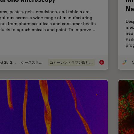
Ne
ams, pastes, gels, emulsions, and tablets are
quitous across a wide range of manufacturing
Desp
tors from pharmaceuticals and consumer health
mec
ducts to agrochemicals and paint. To improve…
neur
Par
pro
Oct 25, 2021
ケーススタディ
コヒーレントラマン散乱(CRS)
N
Formulated Product 