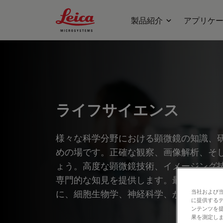
Leica Microsystems Logo
製品紹介
アプリケ
ライフサイエンス
様々な科学分野における顕微鏡の知識、
めの場です。正確な観察、画像解析、そ
ょう。高度な顕微鏡技術、イメージング
専門的な知見を提供します。最先端のア
に、細胞生物学、神経科学、がん研究な
当社および
に提供する
ンテンツを
果を測定しま