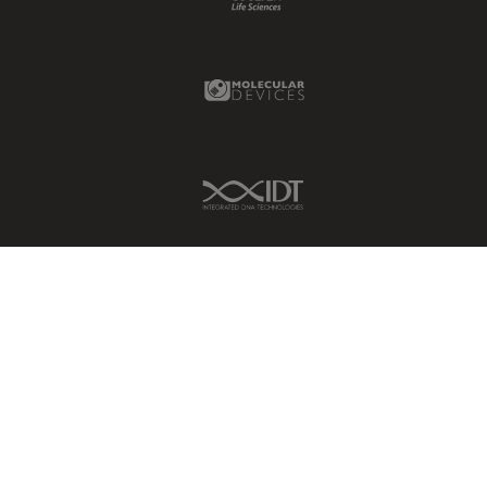
ラベルフリー
レーザーマイクロダイセクショ
Molecular Devices Link
ン（LMD）
レーザー誘起ブレークダウン分
光法(LIBS)
ワイドフィールド顕微鏡
IDT Link
人工知能
位相差顕微鏡
偏光
光コヒーレンス トモグラフィ
（OCT）
光学系
光学顕微鏡
免疫蛍光