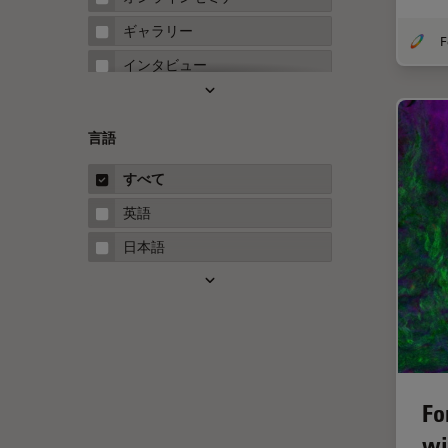
FRET
ギャラリー
Fテクニック
インタビュー
HyD
ホワイトぺーパー
Inverted Microscopy
ケーススタディ
言語
Neuro-Oncology
概要
すべて
Neurovascular Surgery
ガイド
英語
Red Reflex
日本語
SEM
Service
STED
STELLARISの機能
TEM
Fo
Thunderイメージング
wi