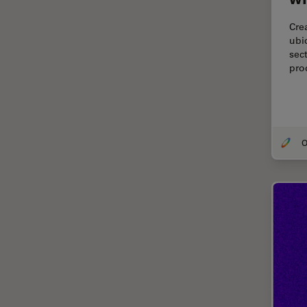
TIRF
Cre
Upright Microscopy
ubi
sec
アプリケーションノート
pro
イオンビームミリング
インダストリー
インペリアル・カレッジ・ロン
ドンイメージングハブ
ウイルス学
ウルトラミクロトーム
エルゴノミクス
エレクトロニクスおよび半導体
産業
エレクトロニクスのための断面
解析