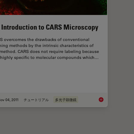
 Introduction to CARS Microscopy
S overcomes the drawbacks of conventional
ning methods by the intrinsic characteristics of
 method. CARS does not require labeling because
is highly specific to molecular compounds which…
ov 04, 2011
チュートリアル
多光子顕微鏡
aging Characteristic Vibrational Contrast of Molecules
An Introduction to 