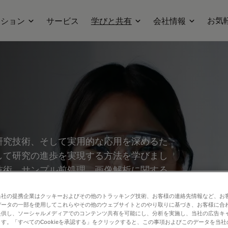
お気
ーション
サービス
学びと共有
会社情報
研究技術、そして実用的な応用を深めるた
して研究の進歩を実現する方法を学びまし
技術、サンプル前処理、画像解析に関する
プリケーションやイノベーションを中心
どの分野を幅広くカバーしています。
当社の提携企業はクッキーおよびその他のトラッキング技術、お客様の連絡先情報など、お
データの一部を使用してこれらやその他のウェブサイトとのやり取りに基づき、お客様に合
提供し、ソーシャルメディアでのコンテンツ共有を可能にし、分析を実施し、当社の広告キ
す。「すべてのCookieを承認する」をクリックすると、この事項およびこのデータを当