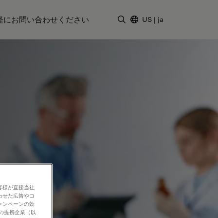
軽にお問い合わせください
US
|
ja
検索用語を入力
客様が直接当社
わせた広告やコ
ャンペーンの効
社の提携企業（以