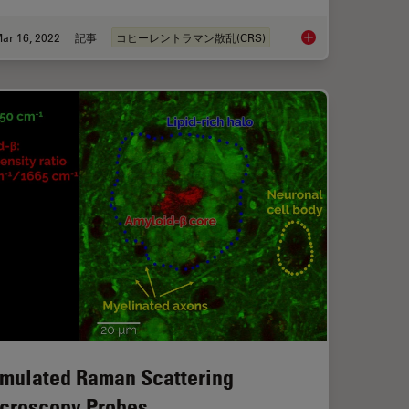
ar 16, 2022
記事
コヒーレントラマン散乱(CRS)
les for Stimulated Raman Scattering (SRS) imaging
The Potential of Coh
imulated Raman Scattering
croscopy Probes