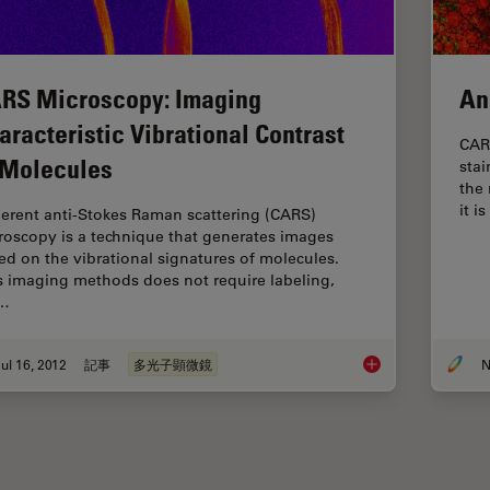
RS Microscopy: Imaging
An
aracteristic Vibrational Contrast
CAR
 Molecules
stai
the
it 
erent anti-Stokes Raman scattering (CARS)
roscopy is a technique that generates images
ed on the vibrational signatures of molecules.
s imaging methods does not require labeling,
t…
ul 16, 2012
記事
多光子顕微鏡
N
CARS Microscopy: Im