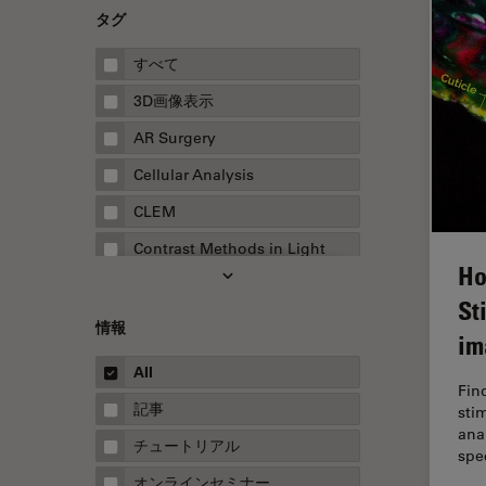
タグ
すべて
3D画像表示
AR Surgery
Cellular Analysis
CLEM
Contrast Methods in Light
Ho
Microscopy
St
Drosophila Research
情報
im
EMBLイメージングセンター
All
FLIM（蛍光寿命イメージング顕
Fin
微鏡法）
記事
sti
ana
FluoSync
チュートリアル
spe
FRAP
オンラインセミナー