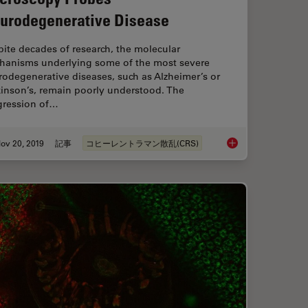
urodegenerative Disease
ite decades of research, the molecular
hanisms underlying some of the most severe
odegenerative diseases, such as Alzheimer’s or
kinson’s, remain poorly understood. The
gression of…
ov 20, 2019
記事
コヒーレントラマン散乱(CRS)
Characterization with SRS Microscopy
Stimulated Raman Sc