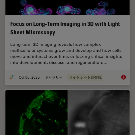
Focus on Long-Term Imaging in 3D with Light
Sheet Microscopy
Long-term 3D imaging reveals how complex
multicellular systems grow and develop and how cells
move and interact over time, unlocking critical insights
into development, disease, and regeneration.…
Oct 06, 2025
ギャラリー
ライトシート顕微鏡
Focus o