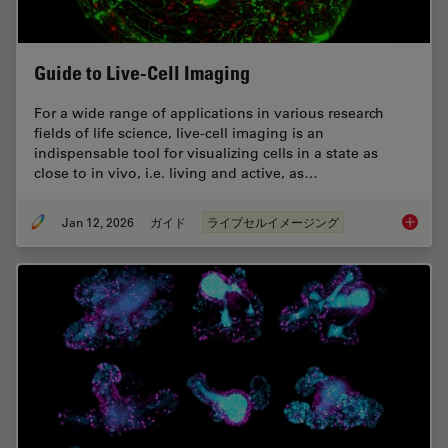
Guide to Live-Cell Imaging
For a wide range of applications in various research
fields of life science, live-cell imaging is an
indispensable tool for visualizing cells in a state as
close to in vivo, i.e. living and active, as…
Jan 12, 2026
ガイド
ライブセルイメージング
Guide t