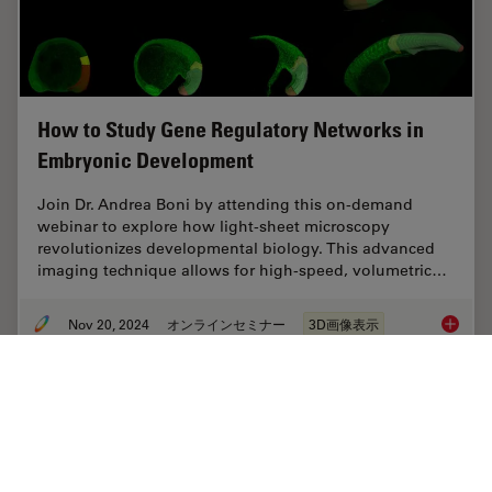
How to Study Gene Regulatory Networks in
Embryonic Development
Join Dr. Andrea Boni by attending this on-demand
webinar to explore how light-sheet microscopy
revolutionizes developmental biology. This advanced
imaging technique allows for high-speed, volumetric…
Nov 20, 2024
オンラインセミナー
3D画像表示
How to 