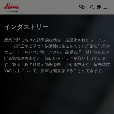
Leica Microsystems Logo
Togg
検索用語を
インダストリー
産業分野における効率的な検査、最適化されたワークフロ
ー、人間工学に基づく快適性に焦点を当てた詳細な記事や
ウェビナーをぜひご覧ください。品質管理、材料解析にお
ける顕微鏡検査など、幅広いトピックを取り上げていま
す。製造工程の精度と効率を向上させる技術や、最先端技
術の活用について、貴重な知見を得ることができます。