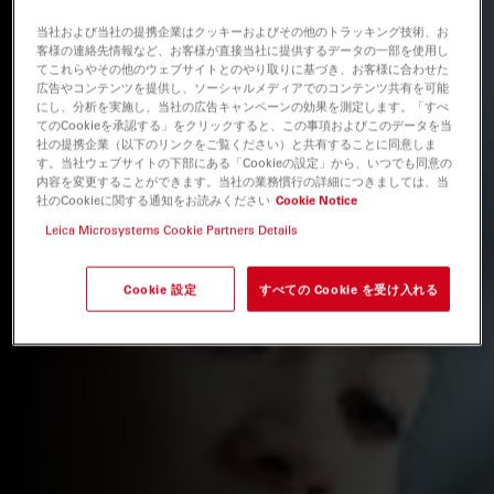
当社および当社の提携企業はクッキーおよびその他のトラッキング技術、お
客様の連絡先情報など、お客様が直接当社に提供するデータの一部を使用し
てこれらやその他のウェブサイトとのやり取りに基づき、お客様に合わせた
広告やコンテンツを提供し、ソーシャルメディアでのコンテンツ共有を可能
にし、分析を実施し、当社の広告キャンペーンの効果を測定します。「すべ
てのCookieを承認する」をクリックすると、この事項およびこのデータを当
社の提携企業（以下のリンクをご覧ください）と共有することに同意しま
す。当社ウェブサイトの下部にある「Cookieの設定」から、いつでも同意の
内容を変更することができます。当社の業務慣行の詳細につきましては、当
社のCookieに関する通知をお読みください
Cookie Notice
Leica Microsystems Cookie Partners Details
Cookie 設定
すべての Cookie を受け入れる