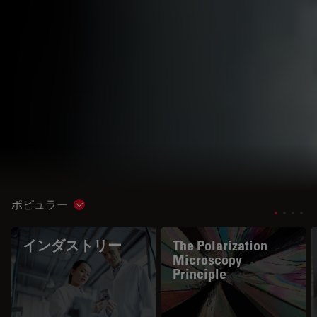
ポピュラー
Show subnavigation
インダストリー
The Polarization
Microscopy
Principle