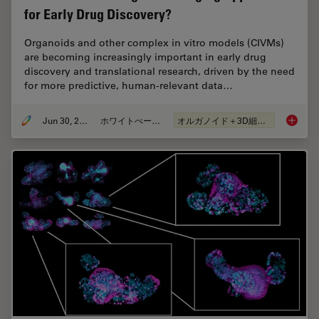
for Early Drug Discovery?
Organoids and other complex in vitro models (CIVMs)
are becoming increasingly important in early drug
discovery and translational research, driven by the need
for more predictive, human-relevant data…
Jun 30, 2026
ホワイトぺーパー
オルガノイド＋3D細胞培養
What’s 