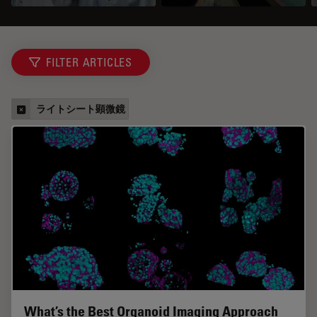
FILTER ARTICLES
ライトシート顕微鏡
What’s the Best Organoid Imaging Approach