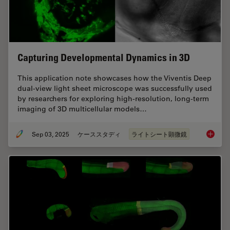
Capturing Developmental Dynamics in 3D
This application note showcases how the Viventis Deep
dual-view light sheet microscope was successfully used
by researchers for exploring high-resolution, long-term
imaging of 3D multicellular models…
Sep 03, 2025
ケーススタディ
ライトシート顕微鏡
Capturi