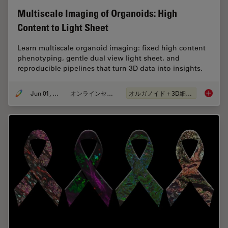
Multiscale Imaging of Organoids: High
Content to Light Sheet
Learn multiscale organoid imaging: fixed high content
phenotyping, gentle dual view light sheet, and
reproducible pipelines that turn 3D data into insights.
Jun 01, 2026
オンラインセミナー
オルガノイド＋3D細胞培養
Multisc