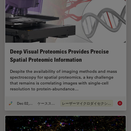
Deep Visual Proteomics Provides Precise
Spatial Proteomic Information
Despite the availability of imaging methods and mass
spectroscopy for spatial proteomics, a key challenge
that remains is correlating images with single-cell
resolution to protein-abundance…
Dec 02, 2024
ケーススタディ
レーザーマイクロダイセクション（LMD）
Deep Vi