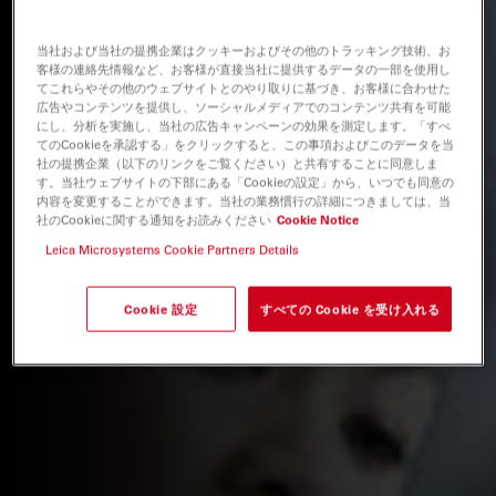
当社および当社の提携企業はクッキーおよびその他のトラッキング技術、お
客様の連絡先情報など、お客様が直接当社に提供するデータの一部を使用し
てこれらやその他のウェブサイトとのやり取りに基づき、お客様に合わせた
広告やコンテンツを提供し、ソーシャルメディアでのコンテンツ共有を可能
にし、分析を実施し、当社の広告キャンペーンの効果を測定します。「すべ
てのCookieを承認する」をクリックすると、この事項およびこのデータを当
社の提携企業（以下のリンクをご覧ください）と共有することに同意しま
す。当社ウェブサイトの下部にある「Cookieの設定」から、いつでも同意の
内容を変更することができます。当社の業務慣行の詳細につきましては、当
社のCookieに関する通知をお読みください
Cookie Notice
Leica Microsystems Cookie Partners Details
Cookie 設定
すべての Cookie を受け入れる