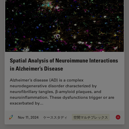
Spatial Analysis of Neuroimmune Interactions
in Alzheimer’s Disease
Alzheimer’s disease (AD) is a complex
neurodegenerative disorder characterized by
neurofibrillary tangles, β-amyloid plaques, and
neuroinflammation. These dysfunctions trigger or are
exacerbated by…
Nov 11, 2024
ケーススタディ
空間マルチプレックス
Spatial