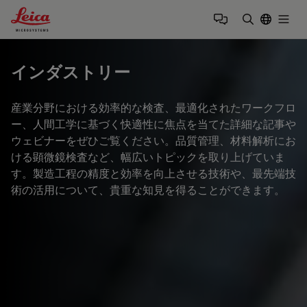
Leica Microsystems Logo
Togg
検索用語を
インダストリー
産業分野における効率的な検査、最適化されたワークフロ
ー、人間工学に基づく快適性に焦点を当てた詳細な記事や
ウェビナーをぜひご覧ください。品質管理、材料解析にお
ける顕微鏡検査など、幅広いトピックを取り上げていま
す。製造工程の精度と効率を向上させる技術や、最先端技
術の活用について、貴重な知見を得ることができます。