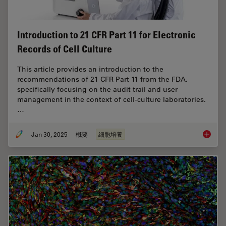
Introduction to 21 CFR Part 11 for Electronic
Records of Cell Culture
This article provides an introduction to the
recommendations of 21 CFR Part 11 from the FDA,
specifically focusing on the audit trail and user
management in the context of cell-culture laboratories.
…
Jan 30, 2025
概要
細胞培養
Introduc