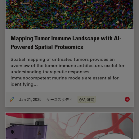
Mapping Tumor Immune Landscape with AI-
Powered Spatial Proteomics
Spatial mapping of untreated tumors provides an
overview of the tumor immune architecture, useful for
understanding therapeutic responses.
Immunocompetent murine models are essential for
identifying…
Jan 21, 2025
ケーススタディ
がん研究
Mapping