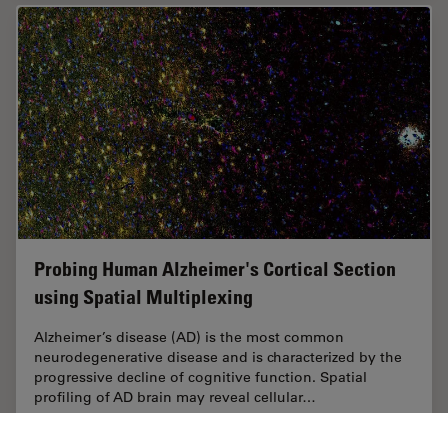
Probing Human Alzheimer's Cortical Section
using Spatial Multiplexing
Alzheimer’s disease (AD) is the most common
neurodegenerative disease and is characterized by the
progressive decline of cognitive function. Spatial
profiling of AD brain may reveal cellular…
Sep 17, 2024
ホワイトぺーパー
神経科学
Probing