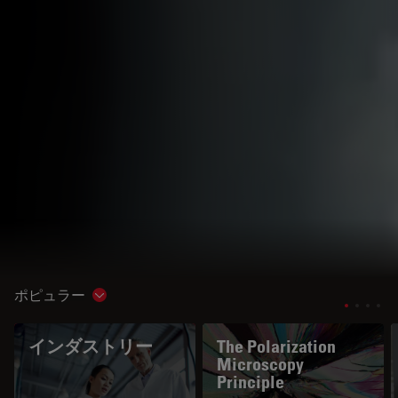
ポピュラー
Show subnavigation
インダストリー
The Polarization
Microscopy
Principle