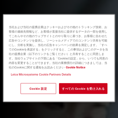
当社および当社の提携企業はクッキーおよびその他のトラッキング技術、お
客様の連絡先情報など、お客様が直接当社に提供するデータの一部を使用し
てこれらやその他のウェブサイトとのやり取りに基づき、お客様に合わせた
広告やコンテンツを提供し、ソーシャルメディアでのコンテンツ共有を可能
にし、分析を実施し、当社の広告キャンペーンの効果を測定します。「すべ
てのCookieを承認する」をクリックすると、この事項およびこのデータを当
社の提携企業（以下のリンクをご覧ください）と共有することに同意しま
す。当社ウェブサイトの下部にある「Cookieの設定」から、いつでも同意の
内容を変更することができます。当社の業務慣行の詳細につきましては、当
社のCookieに関する通知をお読みください
Cookie Notice
Leica Microsystems Cookie Partners Details
Cookie 設定
すべての Cookie を受け入れる