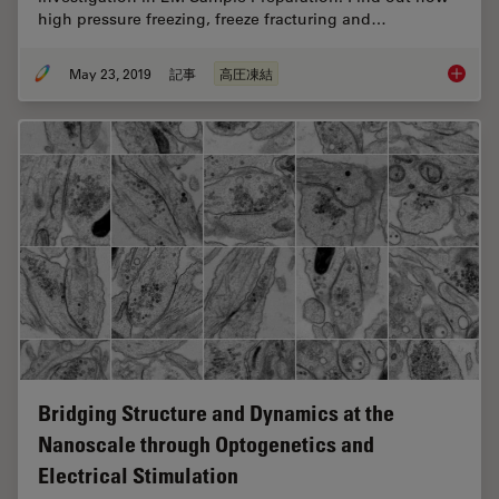
high pressure freezing, freeze fracturing and…
May 23, 2019
記事
高圧凍結
Expert 
Bridging Structure and Dynamics at the
Nanoscale through Optogenetics and
Electrical Stimulation