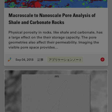
Macroscale to Nanoscale Pore Analysis of
Shale and Carbonate Rocks
Physical porosity in rocks, like shale and carbonate, has
a large effect on the their storage capacity. The pore
geometries also affect their permeability. Imaging the
visible pore space provides…
Sep 04, 2018
記事
アプリケーションノート
Macrosc