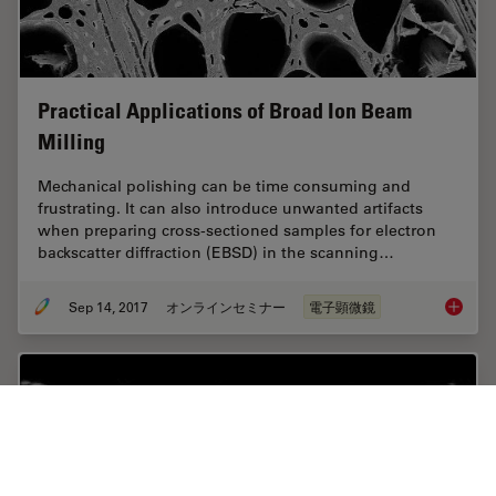
Practical Applications of Broad Ion Beam
Milling
Mechanical polishing can be time consuming and
frustrating. It can also introduce unwanted artifacts
when preparing cross-sectioned samples for electron
backscatter diffraction (EBSD) in the scanning…
Sep 14, 2017
オンラインセミナー
電子顕微鏡
Practica