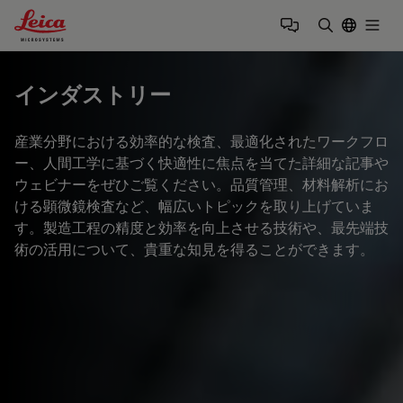
Leica Microsystems Logo
Togg
検索用語を
インダストリー
産業分野における効率的な検査、最適化されたワークフロ
ー、人間工学に基づく快適性に焦点を当てた詳細な記事や
ウェビナーをぜひご覧ください。品質管理、材料解析にお
ける顕微鏡検査など、幅広いトピックを取り上げていま
す。製造工程の精度と効率を向上させる技術や、最先端技
術の活用について、貴重な知見を得ることができます。