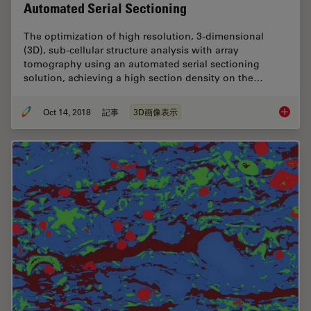
Automated Serial Sectioning
The optimization of high resolution, 3-dimensional
(3D), sub-cellular structure analysis with array
tomography using an automated serial sectioning
solution, achieving a high section density on the…
Oct 14, 2018
記事
3D画像表示
High Re