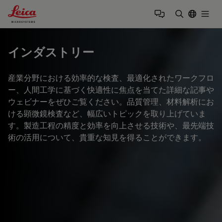
Leica Microsystems Logo
Togg
検索用語を
インダストリー
産業分野における効率的な検査、最適化されたワークフロ
ー、人間工学に基づく快適性に焦点を当てた詳細な記事や
ウェビナーをぜひご覧ください。品質管理、材料解析にお
ける顕微鏡検査など、幅広いトピックを取り上げていま
す。製造工程の精度と効率を向上させる技術や、最先端技
術の活用について、貴重な知見を得ることができます。