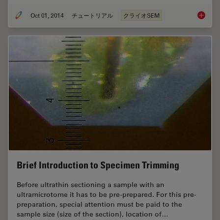
Oct 01, 2014
チュートリアル
クライオSEM
Brief In
Brief Introduction to Specimen Trimming
Before ultrathin sectioning a sample with an
ultramicrotome it has to be pre-prepared. For this pre-
preparation, special attention must be paid to the
sample size (size of the section), location of…