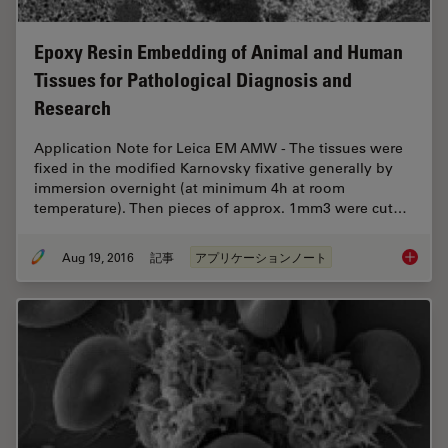
Epoxy Resin Embedding of Animal and Human
Tissues for Pathological Diagnosis and
Research
Application Note for Leica EM AMW - The tissues were
fixed in the modified Karnovsky fixative generally by
immersion overnight (at minimum 4h at room
temperature). Then pieces of approx. 1mm3 were cut…
Aug 19, 2016
記事
アプリケーションノート
Epoxy R