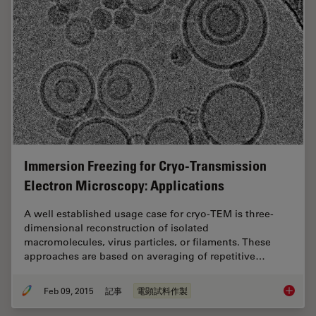
Immersion Freezing for Cryo-Transmission
Electron Microscopy: Applications
A well established usage case for cryo-TEM is three-
dimensional reconstruction of isolated
macromolecules, virus particles, or filaments. These
approaches are based on averaging of repetitive…
Feb 09, 2015
記事
電顕試料作製
Immersi