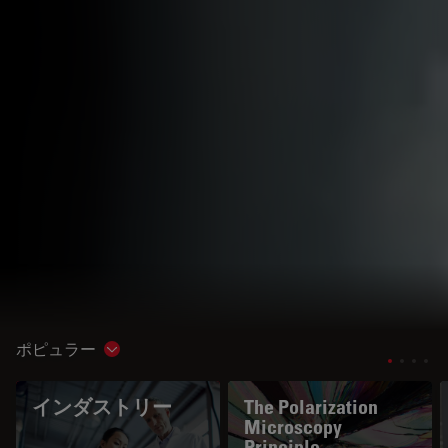
ポピュラー
Show subnavigation
インダストリー
The Polarization
Microscopy
Principle