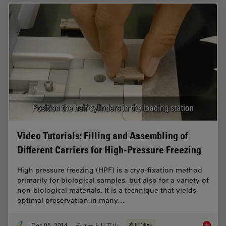
Video Tutorials: Filling and Assembling of
Different Carriers for High-Pressure Freezing
High pressure freezing (HPF) is a cryo-fixation method
primarily for biological samples, but also for a variety of
non-biological materials. It is a technique that yields
optimal preservation in many…
Dec 05, 2014
チュートリアル
高圧凍結
Video Tu