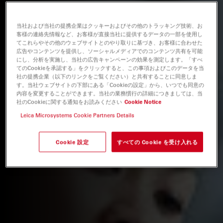
当社および当社の提携企業はクッキーおよびその他のトラッキング技術、お
客様の連絡先情報など、お客様が直接当社に提供するデータの一部を使用し
てこれらやその他のウェブサイトとのやり取りに基づき、お客様に合わせた
広告やコンテンツを提供し、ソーシャルメディアでのコンテンツ共有を可能
にし、分析を実施し、当社の広告キャンペーンの効果を測定します。「すべ
てのCookieを承認する」をクリックすると、この事項およびこのデータを当
社の提携企業（以下のリンクをご覧ください）と共有することに同意しま
す。当社ウェブサイトの下部にある「Cookieの設定」から、いつでも同意の
内容を変更することができます。当社の業務慣行の詳細につきましては、当
社のCookieに関する通知をお読みください
Cookie Notice
Leica Microsystems Cookie Partners Details
Cookie 設定
すべての Cookie を受け入れる