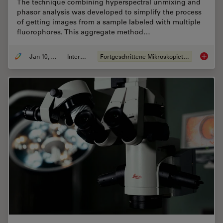
The technique combining hyperspectral unmixing and
phasor analysis was developed to simplify the process
of getting images from a sample labeled with multiple
fluorophores. This aggregate method…
Jan 10, 2022
Interview
Fortgeschrittene Mikroskopietechniken
A New M