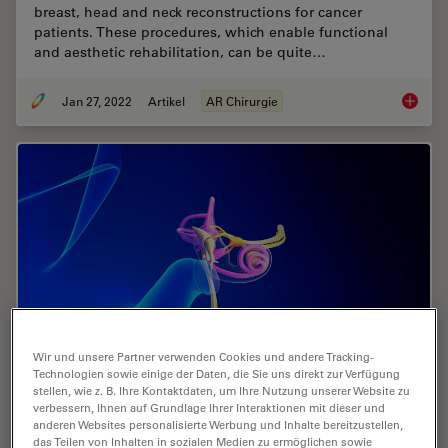
breast, head and neck reconstructions for cancer
patients. These procedures, which enable functional
and aesthetic rehabilitation, can be quite…
Jan 27, 2022
Artikel
AR Chirurgie
Free Fl
Wir und unsere Partner verwenden Cookies und andere Tracking-
Technologien sowie einige der Daten, die Sie uns direkt zur Verfügung
stellen, wie z. B. Ihre Kontaktdaten, um Ihre Nutzung unserer Website zu
Operative Intervention bei
verbessern, Ihnen auf Grundlage Ihrer Interaktionen mit dieser und
anderen Websites personalisierte Werbung und Inhalte bereitzustellen,
Bogengangsdehiszenz
das Teilen von Inhalten in sozialen Medien zu ermöglichen sowie