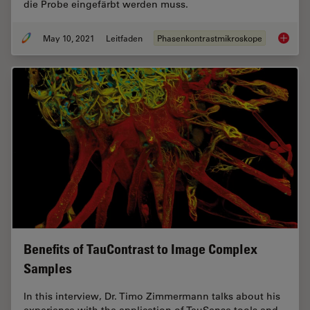
die Probe eingefärbt werden muss.
May 10, 2021
Leitfaden
Phasenkontrastmikroskope
Phasenk
Benefits of TauContrast to Image Complex
Samples
In this interview, Dr. Timo Zimmermann talks about his
experience with the application of TauSense tools and