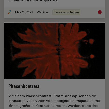
fluorescence microscopy data.
May 11, 2021
Webinar
Biowissenschaften
AI in M
Phasenkontrast
Mit einem Phasenkontrast-Lichtmikroskop können die
Strukturen vieler Arten von biologischen Präparaten mit
einem größeren Kontrast betrachtet werden, ohne dass