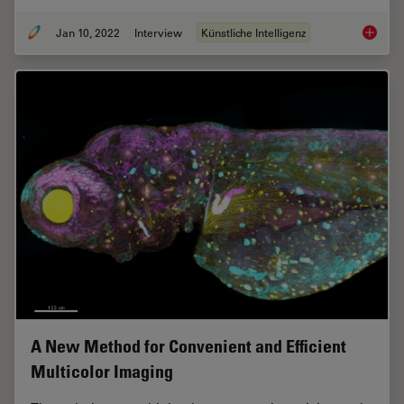
Jan 10, 2022
Interview
Künstliche Intelligenz
Applyin
A New Method for Convenient and Efficient
Multicolor Imaging