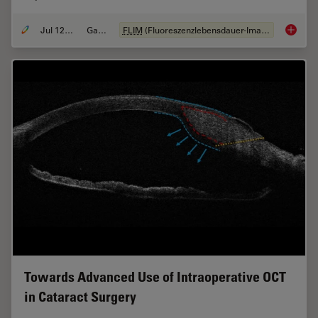
Jul 12, 2021
Galerie
FLIM
(Fluoreszenzlebensdauer-Imaging-Mikroskopie)
Fluores
Towards Advanced Use of Intraoperative OCT
in Cataract Surgery