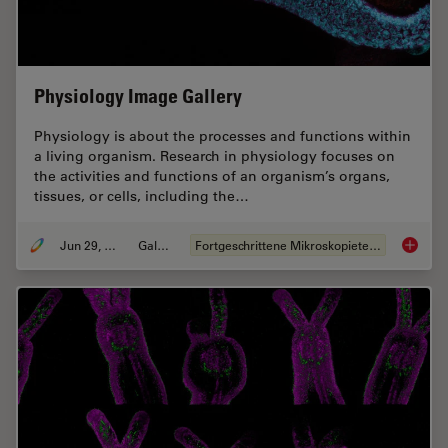
Physiology Image Gallery
Physiology is about the processes and functions within
a living organism. Research in physiology focuses on
the activities and functions of an organism’s organs,
tissues, or cells, including the…
Jun 29, 2021
Galerie
Fortgeschrittene Mikroskopietechniken
Physiol