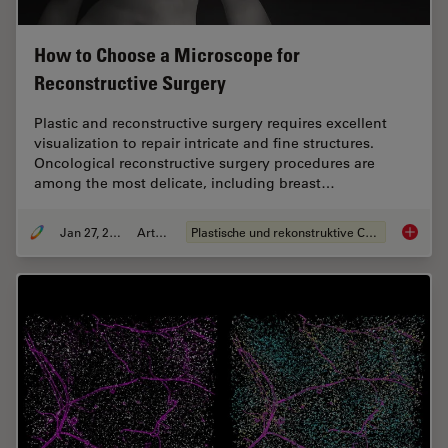
How to Choose a Microscope for
Reconstructive Surgery
Plastic and reconstructive surgery requires excellent
visualization to repair intricate and fine structures.
Oncological reconstructive surgery procedures are
among the most delicate, including breast…
Jan 27, 2022
Artikel
Plastische und rekonstruktive Chirurgie
How to 