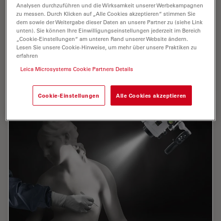
Analysen durchzuführen und die Wirksamkeit unserer Werbekampagnen
Die Bogengangsdehiszenz (Superior Semicircular Canal
zu messen. Durch Klicken auf „Alle Cookies akzeptieren“ stimmen Sie
Dehiscence - SSCD) ist eine seltene Störung des
dem sowie der Weitergabe dieser Daten an unsere Partner zu (siehe Link
unten). Sie können Ihre Einwilligungseinstellungen jederzeit im Bereich
Innenohrs, die das Hörvermögen und das
„Cookie-Einstellungen“ am unteren Rand unserer Website ändern.
Gleichgewicht beeinträchtigt. Die Krankheit ist durch
Lesen Sie unsere Cookie-Hinweise, um mehr über unsere Praktiken zu
das…
erfahren
Leica Microsystems Cookie Partners Details
Jan 27, 2022
Fallstudie
Otolaryngologie (ENT)
Operati
Cookie-Einstellungen
Alle Cookies akzeptieren