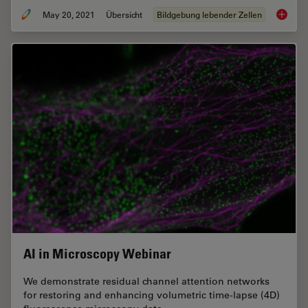
May 20, 2021
Übersicht
Bildgebung lebender Zellen
Putting 
AI in Microscopy Webinar
We demonstrate residual channel attention networks
for restoring and enhancing volumetric time-lapse (4D)