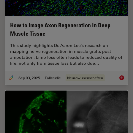
How to Image Axon Regeneration in Deep
Muscle Tissue
This study highlights Dr. Aaron Lee’s research on
mapping nerve regeneration in muscle grafts post-
amputation. Limb loss often leads to reduced quality of
life, not only from tissue loss but also due…
Sep 03, 2025
Fallstudie
Neurowissenschaften
How to 