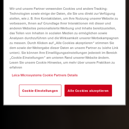
Wir und unsere Partner verwenden Cookies und andere Tracking-
Technologien sowie einige der Daten, die Sie uns direkt zur Verfügung
stellen, wie z. B. Ihre Kontaktdaten, um Ihre Nutzung unserer Website zu
verbessern, Ihnen auf Grundlage Ihrer Interaktionen mit dieser und
anderen Websites personalisierte Werbung und Inhalte bereitzustellen,
das Teilen von Inhalten in sozialen Medien zu ermöglichen sowie
Analysen durchzuführen und die Wirksamkeit unserer Werbekampagnen
zu messen. Durch Klicken auf „Alle Cookies akzeptieren“ stimmen Sie
dem sowie der Weitergabe dieser Daten an unsere Partner zu (siehe Link
unten). Sie können Ihre Einwilligungseinstellungen jederzeit im Bereich
„Cookie-Einstellungen“ am unteren Rand unserer Website ändern.
Lesen Sie unsere Cookie-Hinweise, um mehr über unsere Praktiken zu
erfahren
Leica Microsystems Cookie Partners Details
Cookie-Einstellungen
Alle Cookies akzeptieren