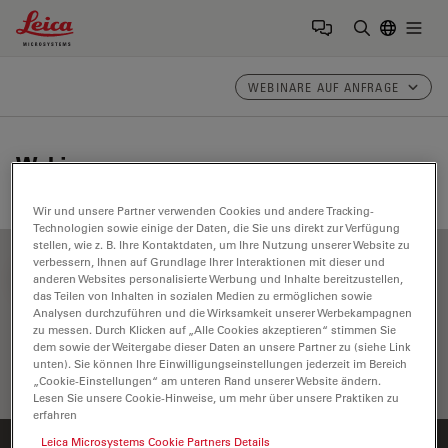
Leica Microsystems Logo
Togg
Suchbegrif
WEBINARE AUF ANFRAGE
Webinare
Wir und unsere Partner verwenden Cookies und andere Tracking-
Technologien sowie einige der Daten, die Sie uns direkt zur Verfügung
stellen, wie z. B. Ihre Kontaktdaten, um Ihre Nutzung unserer Website zu
verbessern, Ihnen auf Grundlage Ihrer Interaktionen mit dieser und
FILTER ARTICLES
anderen Websites personalisierte Werbung und Inhalte bereitzustellen,
das Teilen von Inhalten in sozialen Medien zu ermöglichen sowie
Analysen durchzuführen und die Wirksamkeit unserer Werbekampagnen
zu messen. Durch Klicken auf „Alle Cookies akzeptieren“ stimmen Sie
dem sowie der Weitergabe dieser Daten an unsere Partner zu (siehe Link
unten). Sie können Ihre Einwilligungseinstellungen jederzeit im Bereich
„Cookie-Einstellungen“ am unteren Rand unserer Website ändern.
Lesen Sie unsere Cookie-Hinweise, um mehr über unsere Praktiken zu
erfahren
Leica Microsystems Cookie Partners Details
Startseite
Lernen & Teilen
Webinare auf Anfrage