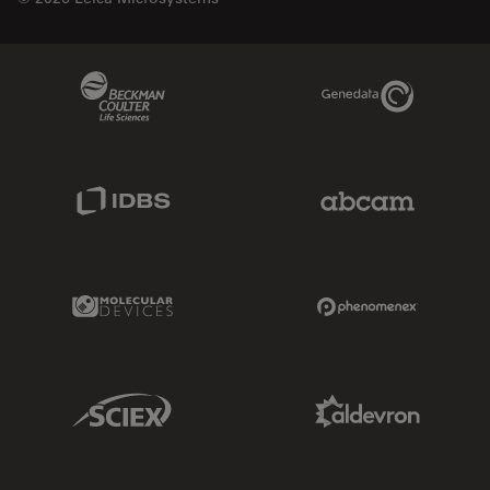
Beckman Coulter Link
Genedata Link
IDBS Link
Abcam Limited
Molecular Devices Link
Phenomenex L
Sciex Link
Aldevron Link