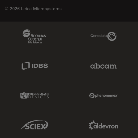
© 2026 Leica Microsystems
Beckman Coulter Link
Genedata Link
IDBS Link
Abcam Limited
Molecular Devices Link
Phenomenex L
Sciex Link
Aldevron Link