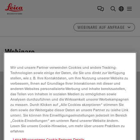
Leica Microsystems Logo
Togg
Suchbegrif
WEBINARE AUF ANFRAGE
Webinare
Wir und unsere Partner verwenden Cookies und andere Tracking-
Technologien sowie einige der Daten, die Sie uns direkt zur Verfügung
stellen, wie z. B. Ihre Kontaktdaten, um Ihre Nutzung unserer Website zu
verbessern, Ihnen auf Grundlage Ihrer Interaktionen mit dieser und
FILTER ARTICLES
anderen Websites personalisierte Werbung und Inhalte bereitzustellen,
das Teilen von Inhalten in sozialen Medien zu ermöglichen sowie
Analysen durchzuführen und die Wirksamkeit unserer Werbekampagnen
zu messen. Durch Klicken auf „Alle Cookies akzeptieren“ stimmen Sie
Pathologische Mikroskopie
dem sowie der Weitergabe dieser Daten an unsere Partner zu (siehe Link
unten). Sie können Ihre Einwilligungseinstellungen jederzeit im Bereich
„Cookie-Einstellungen“ am unteren Rand unserer Website ändern.
Lesen Sie unsere Cookie-Hinweise, um mehr über unsere Praktiken zu
erfahren
Leica Microsystems Cookie Partners Details