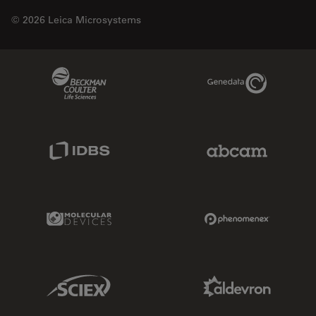
© 2026 Leica Microsystems
Beckman Coulter Link
Genedata Link
IDBS Link
Abcam Limited
Molecular Devices Link
Phenomenex L
Sciex Link
Aldevron Link