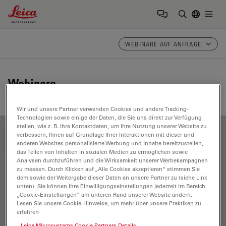
Leica Microsystems Logo
Togg
Suchbegrif
WEBINARE AUF ANFRAGE
Webinare
Wir und unsere Partner verwenden Cookies und andere Tracking-
Technologien sowie einige der Daten, die Sie uns direkt zur Verfügung
stellen, wie z. B. Ihre Kontaktdaten, um Ihre Nutzung unserer Website zu
verbessern, Ihnen auf Grundlage Ihrer Interaktionen mit dieser und
FILTER ARTICLES
anderen Websites personalisierte Werbung und Inhalte bereitzustellen,
das Teilen von Inhalten in sozialen Medien zu ermöglichen sowie
Analysen durchzuführen und die Wirksamkeit unserer Werbekampagnen
zu messen. Durch Klicken auf „Alle Cookies akzeptieren“ stimmen Sie
Glaucomchirurgie
dem sowie der Weitergabe dieser Daten an unsere Partner zu (siehe Link
unten). Sie können Ihre Einwilligungseinstellungen jederzeit im Bereich
„Cookie-Einstellungen“ am unteren Rand unserer Website ändern.
Lesen Sie unsere Cookie-Hinweise, um mehr über unsere Praktiken zu
erfahren
Leica Microsystems Cookie Partners Details