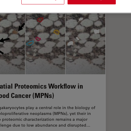
atial Proteomics Workflow in
ood Cancer (MPNs)
akaryocytes play a central role in the biology of
loproliferative neoplasms (MPNs), yet their in
o proteomic characterization remains a major
llenge due to low abundance and disrupted…