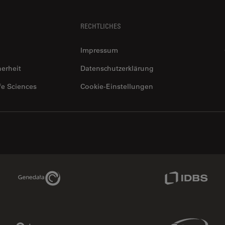
RECHTLICHES
Impressum
herheit
Datenschutzerklärung
fe Sciences
Cookie-Einstellungen
Genedata Link
IDBS Link
Phenomenex Link
Sciex Link