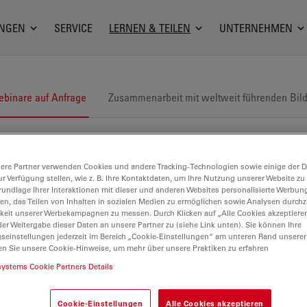
NGEN
SERVICE
LERNEN & TEILEN
UNTERNEHMEN
binare auf Anfrage
Zusammenarbeit mit weltweit führenden Bil
ere Partner verwenden Cookies und andere Tracking-Technologien sowie einige der Da
ur Verfügung stellen, wie z. B. Ihre Kontaktdaten, um Ihre Nutzung unserer Website zu
rundlage Ihrer Interaktionen mit dieser und anderen Websites personalisierte Werbun
llen, das Teilen von Inhalten in sozialen Medien zu ermöglichen sowie Analysen durc
keit unserer Werbekampagnen zu messen. Durch Klicken auf „Alle Cookies akzeptiere
er Weitergabe dieser Daten an unsere Partner zu (siehe Link unten). Sie können Ihre
gseinstellungen jederzeit im Bereich „Cookie-Einstellungen“ am unteren Rand unserer
en Sie unsere Cookie-Hinweise, um mehr über unsere Praktiken zu erfahren
systems Cookie Partners Details
Cookie-Einstellungen
Alle Cookies akzeptieren
rtgeschrittene Bildgebung und Analyse von Gewebe