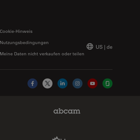
Cookie-Hinweis
Nutzungsbedingungen
US
|
de
Meine Daten nicht verkaufen oder teilen
Facebook
X
LinkedIn
Instagram
YouTube
Glassdoor
Abcam Limited Link
Aldevron Link