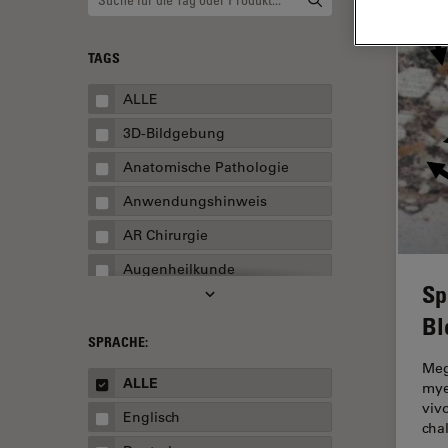
TAGS
ALLE
3D-Bildgebung
Anatomische Pathologie
Anwendungshinweis
AR Chirurgie
Augenheilkunde
Sp
Augmented Reality
Bl
Ausbildung
SPRACHE:
Meg
Automatisierte Mikroskopie
ALLE
mye
Automobilindustrie und
viv
Englisch
Transport
cha