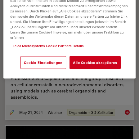
das Teilen von Inhalten in sozialen Medien zu ermöglichen sowie
Analysen durchzuführen und die Wirksamkeit unserer Werbekampagnen
zu messen. Durch Klicken auf „Alle Cookies akzeptieren“ stimmen Sie
dem sowie der Weitergabe dieser Daten an unsere Partner zu (siehe Link
unten). Sie können Ihre Einwilligungseinstellungen jederzeit im Bereich
„Cookie-Einstellungen“ am unteren Rand unserer Website ändern.
Lesen Sie unsere Cookie-Hinweise, um mehr über unsere Praktiken zu
erfahren
Leica Microsystems Cookie Partners Details
How do Cells Talk to Each Other During
Cookie-Einstellungen
Alle Cookies akzeptieren
Neurodevelopment?
Professor Silvia Capello presents her group’s research
on cellular crosstalk in neurodevelopmental disorders,
using models such as cerebral organoids and
assembloids.
May 21, 2024
Webinar
Organoide + 3D-Zellkultur
How do 