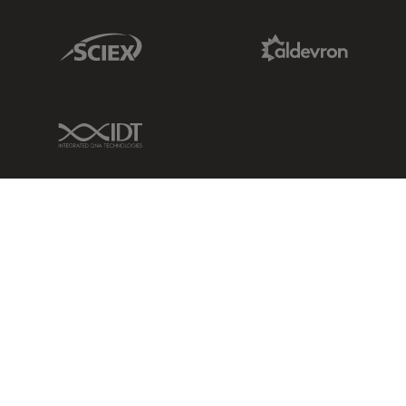
Sciex Link
Aldevron Link
IDT Link