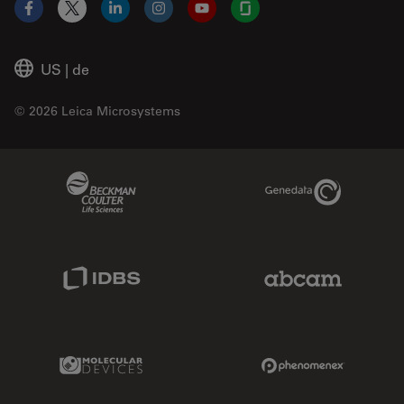
Facebook
X
LinkedIn
Instagram
YouTube
Glassdoor
US
|
de
© 2026 Leica Microsystems
Beckman Coulter Link
Genedata Link
IDBS Link
Abcam Limited
Molecular Devices Link
Phenomenex L