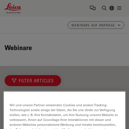
Leica Microsystems Logo
Togg
Suchbegrif
WEBINARE AUF ANFRAGE
Webinare
FILTER ARTICLES
Microhub Imaging
Wir und unsere Partner verwenden Cookies und andere Tracking-
Technologien sowie einige der Daten, die Sie uns direkt zur Verfügung
stellen, wie z. B. Ihre Kontaktdaten, um Ihre Nutzung unserer Website zu
verbessern, Ihnen auf Grundlage Ihrer Interaktionen mit dieser und
anderen Websites personalisierte Werbung und Inhalte bereitzustellen,