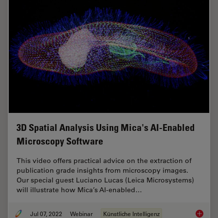
3D Spatial Analysis Using Mica's AI-Enabled
Microscopy Software
This video offers practical advice on the extraction of
publication grade insights from microscopy images.
Our special guest Luciano Lucas (Leica Microsystems)
will illustrate how Mica’s AI-enabled…
Jul 07, 2022
Webinar
Künstliche Intelligenz
3D Spat