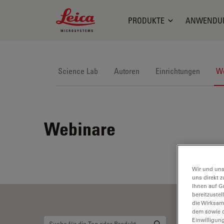
Leica Microsystems Logo
PRODUKTE
ANWENDU
Science Lab
Autoren
Einrichtungen
We
Webinare
Wir und uns
uns direkt z
Ihnen auf G
bereitzuste
die Wirksam
dem sowie d
Einwilligun
Li