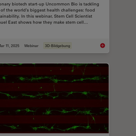
onary biotech start-up Uncommon Bio is tackling
of the world’s biggest health challenges: food
ainability. In this webinar, Stem Cell Scientist
uel East shows how they make stem cell…
ar 11, 2025
Webinar
3D-Bildgebung
ts of Organoid Models in Biomedical Research
Designing the Future