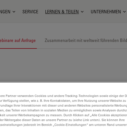
NGEN
SERVICE
LERNEN & TEILEN
UNTERNEHMEN
binare auf Anfrage
Zusammenarbeit mit weltweit führenden Bil
ere Partner verwenden Cookies und andere Tracking-Technologien sowie einige der Da
ur Verfügung stellen, wie z. B. Ihre Kontaktdaten, um Ihre Nutzung unserer Website zu
rundlage Ihrer Interaktionen mit dieser und anderen Websites personalisierte Werbun
llen, das Teilen von Inhalten in sozialen Medien zu ermöglichen sowie Analysen durc
keit unserer Werbekampagnen zu messen. Durch Klicken auf „Alle Cookies akzeptiere
er Weitergabe dieser Daten an unsere Partner zu (siehe Link unten). Sie können Ihre
gseinstellungen jederzeit im Bereich „Cookie-Einstellungen“ am unteren Rand unserer
chtmikroskopie