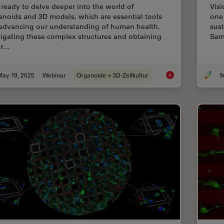
 ready to delve deeper into the world of
Visi
anoids and 3D models, which are essential tools
one 
 advancing our understanding of human health.
sust
igating these complex structures and obtaining
Sam
ar…
May 19, 2025
Webinar
Organoide + 3D-Zellkultur
M
Unlocking the Secre