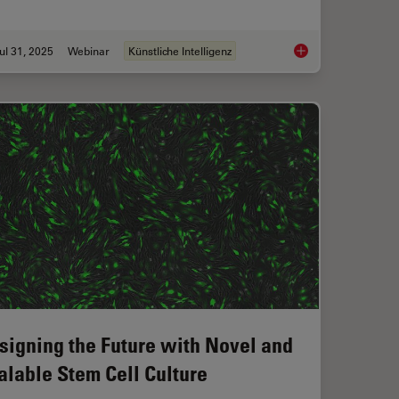
ul 31, 2025
Webinar
Künstliche Intelligenz
l Proteomics (DVP) to Advance Disease Research
Development and Der
signing the Future with Novel and
alable Stem Cell Culture