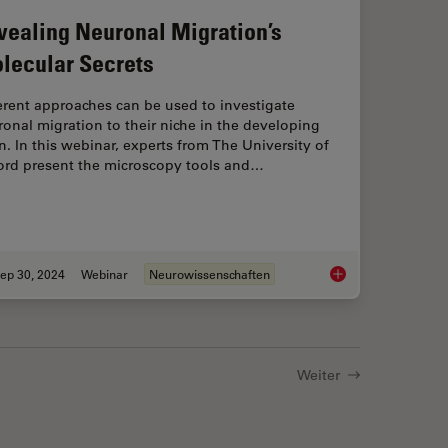
vealing Neuronal Migration’s
lecular Secrets
erent approaches can be used to investigate
onal migration to their niche in the developing
n. In this webinar, experts from The University of
ord present the microscopy tools and…
ep 30, 2024
Webinar
Neurowissenschaften
 A Complete Correlative Cryo Light Microscopy Workflow
Revealing Neuronal M
Weiter