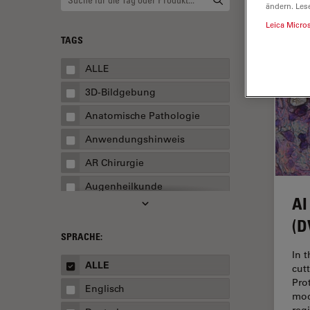
ändern. Les
Leica Micro
TAGS
ALLE
3D-Bildgebung
Anatomische Pathologie
Anwendungshinweis
AR Chirurgie
Augenheilkunde
AI
Augmented Reality
(D
Ausbildung
SPRACHE:
In 
Automatisierte Mikroskopie
ALLE
cut
Automobilindustrie und
Pro
Englisch
Transport
mod