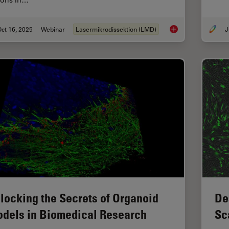
ions in…
ct 16, 2025
Webinar
Lasermikrodissektion (LMD)
J
AI meets Deep Visua
locking the Secrets of Organoid
De
dels in Biomedical Research
Sc