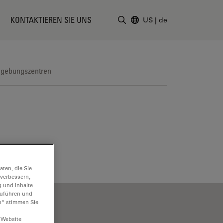
KONTAKTIEREN SIE UNS
US
|
de
Suchbegriff eingeben
dgebungszentren
ten, die Sie
 verbessern,
g und Inhalte
hzuführen und
n“ stimmen Sie
 Website