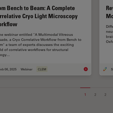
om Bench to Beam: A Complete
Re
rrelative Cryo Light Microscopy
Mo
rkflow
Diff
neur
the webinar entitled "A Multimodal Vitreous
brai
sade, a Cryo Correlative Workflow from Bench to
Oxf
m" a team of experts discusses the exciting
ld of correlative workflows for structural
logy…
eb 06, 2025
Webinar
CLEM
S
From Bench to Beam:
1
2
2