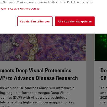
en Sie unsere Cookie-Hinweise, um mehr über unsere Praktiken zu erfahren
systems Cookie Partners Details
Cookie-Einstellungen
Alle Cookies akzeptieren
 meets Deep Visual Proteomics
De
VP) to Advance Disease Research
CR
this webinar, Dr. Andreas Mund will introduce a
Thi
ting-edge platform that merges Deep Visual
and 
teomics (DVP) with AI-powered pathology
2025
els, enabling high-resolution mapping of key
med