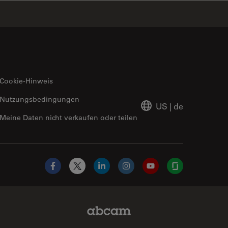
Cookie-Hinweis
Nutzungsbedingungen
US
|
de
Meine Daten nicht verkaufen oder teilen
Facebook
X
LinkedIn
Instagram
YouTube
Glassdoor
Abcam Limited Link