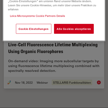
„Cookie-Einstellungen“ am unteren Rand unserer Website ändern.
Lesen Sie unsere Cookie-Hinweise, um mehr über unsere Praktiken zu
erfahren
Leica Microsystems Cookie Partners Details
Cookie-Einstellungen
Alle Cookies akzeptieren
Live-Cell Fluorescence Lifetime Multiplexing
Using Organic Fluorophores
On-demand video: Imaging more subcellular targets by
using fluorescence lifetime multiplexing combined with
spectrally resolved detection.
Nov 18, 2022
Webinar
STELLARIS Funktionalitäten
Live-Ce