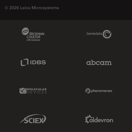
© 2026 Leica Microsystems
Beckman Coulter Link
Genedata Link
IDBS Link
Abcam Limited
Molecular Devices Link
Phenomenex L
Sciex Link
Aldevron Link