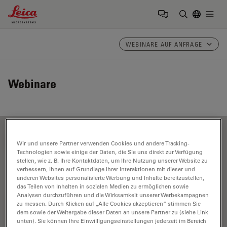
Leica Microsystems Logo
Togg
Suchbegrif
WEBINARE AUF ANFRAGE
Webinare
FILTER ARTICLES
Wir und unsere Partner verwenden Cookies und andere Tracking-
Technologien sowie einige der Daten, die Sie uns direkt zur Verfügung
stellen, wie z. B. Ihre Kontaktdaten, um Ihre Nutzung unserer Website zu
verbessern, Ihnen auf Grundlage Ihrer Interaktionen mit dieser und
Fluoreszenzproteine
anderen Websites personalisierte Werbung und Inhalte bereitzustellen,
das Teilen von Inhalten in sozialen Medien zu ermöglichen sowie
Analysen durchzuführen und die Wirksamkeit unserer Werbekampagnen
zu messen. Durch Klicken auf „Alle Cookies akzeptieren“ stimmen Sie
dem sowie der Weitergabe dieser Daten an unsere Partner zu (siehe Link
unten). Sie können Ihre Einwilligungseinstellungen jederzeit im Bereich