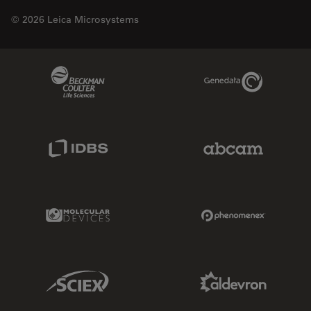
© 2026 Leica Microsystems
Beckman Coulter Link
Genedata Link
IDBS Link
Abcam Limited
Molecular Devices Link
Phenomenex L
Sciex Link
Aldevron Link