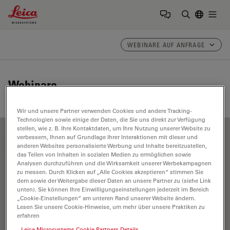
Leica Microsystems Logo
Togg
Suchbegrif
WEBINARE AUF ANFRAGE
Webinare
Wir und unsere Partner verwenden Cookies und andere Tracking-
Technologien sowie einige der Daten, die Sie uns direkt zur Verfügung
stellen, wie z. B. Ihre Kontaktdaten, um Ihre Nutzung unserer Website zu
verbessern, Ihnen auf Grundlage Ihrer Interaktionen mit dieser und
FILTER ARTICLES
anderen Websites personalisierte Werbung und Inhalte bereitzustellen,
das Teilen von Inhalten in sozialen Medien zu ermöglichen sowie
Analysen durchzuführen und die Wirksamkeit unserer Werbekampagnen
zu messen. Durch Klicken auf „Alle Cookies akzeptieren“ stimmen Sie
Geschichte
dem sowie der Weitergabe dieser Daten an unsere Partner zu (siehe Link
unten). Sie können Ihre Einwilligungseinstellungen jederzeit im Bereich
„Cookie-Einstellungen“ am unteren Rand unserer Website ändern.
Lesen Sie unsere Cookie-Hinweise, um mehr über unsere Praktiken zu
erfahren
Leica Microsystems Cookie Partners Details