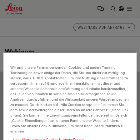
Leica Microsystems Logo
Togg
Suchbegrif
WEBINARE AUF ANFRAGE
Webinare
Wir und unsere Partner verwenden Cookies und andere Tracking-
Technologien sowie einige der Daten, die Sie uns direkt zur Verfügung
stellen, wie z. B. Ihre Kontaktdaten, um Ihre Nutzung unserer Website zu
verbessern, Ihnen auf Grundlage Ihrer Interaktionen mit dieser und
FILTER ARTICLES
anderen Websites personalisierte Werbung und Inhalte bereitzustellen,
das Teilen von Inhalten in sozialen Medien zu ermöglichen sowie
Analysen durchzuführen und die Wirksamkeit unserer Werbekampagnen
zu messen. Durch Klicken auf „Alle Cookies akzeptieren“ stimmen Sie
DIC-Mikroskopie
dem sowie der Weitergabe dieser Daten an unsere Partner zu (siehe Link
unten). Sie können Ihre Einwilligungseinstellungen jederzeit im Bereich
„Cookie-Einstellungen“ am unteren Rand unserer Website ändern.
Lesen Sie unsere Cookie-Hinweise, um mehr über unsere Praktiken zu
erfahren
Leica Microsystems Cookie Partners Details