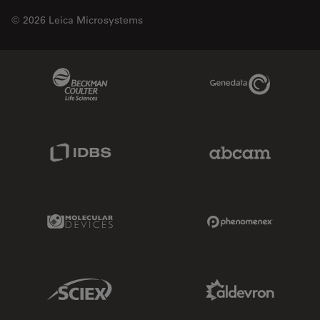
© 2026 Leica Microsystems
Beckman Coulter Link
Genedata Link
IDBS Link
Abcam Limited
Molecular Devices Link
Phenomenex L
Sciex Link
Aldevron Link