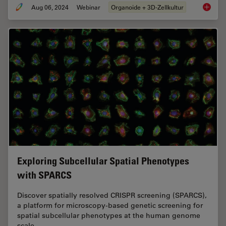
Aug 06, 2024
Webinar
Organoide + 3D-Zellkultur
How Eff
Exploring Subcellular Spatial Phenotypes
with SPARCS
Discover spatially resolved CRISPR screening (SPARCS),
a platform for microscopy-based genetic screening for
spatial subcellular phenotypes at the human genome
scale.