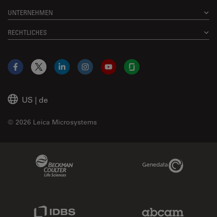
UNTERNEHMEN
RECHTLICHES
Facebook
X
LinkedIn
Instagram
YouTube
Glassdoor
US
|
de
© 2026 Leica Microsystems
Beckman Coulter Link
Genedata Link
IDBS Link
Abcam Limited