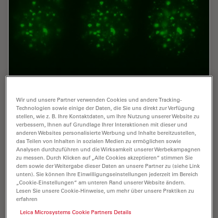
Development and Derisking of CRISPR
Wir und unsere Partner verwenden Cookies und andere Tracking-
Therapies for Rare Diseases
Technologien sowie einige der Daten, die Sie uns direkt zur Verfügung
stellen, wie z. B. Ihre Kontaktdaten, um Ihre Nutzung unserer Website zu
This on-demand presentation by Dr. Fyodor Urnov and
verbessern, Ihnen auf Grundlage Ihrer Interaktionen mit dieser und
Dr. Sadik Kassim, originally delivered at ASGCT 2025,
anderen Websites personalisierte Werbung und Inhalte bereitzustellen,
das Teilen von Inhalten in sozialen Medien zu ermöglichen sowie
focused on a critical challenge in genetic medicine: how
Analysen durchzuführen und die Wirksamkeit unserer Werbekampagnen
to scale CRISPR therapies from…
zu messen. Durch Klicken auf „Alle Cookies akzeptieren“ stimmen Sie
dem sowie der Weitergabe dieser Daten an unsere Partner zu (siehe Link
unten). Sie können Ihre Einwilligungseinstellungen jederzeit im Bereich
Jul 31, 2025
Webinar
Künstliche Intelligenz
Develop
„Cookie-Einstellungen“ am unteren Rand unserer Website ändern.
Lesen Sie unsere Cookie-Hinweise, um mehr über unsere Praktiken zu
erfahren
Leica Microsystems Cookie Partners Details