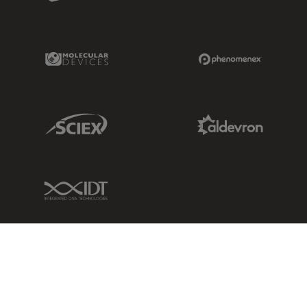
Molecular Devices Link
Phenomenex L
Sciex Link
Aldevron Link
IDT Link