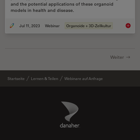
and the potential applications of these organoid
models in health and disease.
Jul 11, 2023
Webinar
Organoide + 3D-Zellkultur
Imaging
Weiter
Startseite
Lernen & Teilen
Webinare auf Anfrage
Danaher Logo
Footer