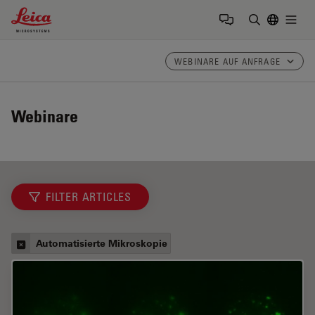
Leica Microsystems Logo
Togg
Suchbegrif
WEBINARE AUF ANFRAGE
Webinare
FILTER ARTICLES
Automatisierte Mikroskopie