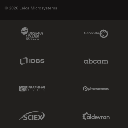
© 2026 Leica Microsystems
Beckman Coulter Link
Genedata Link
IDBS Link
Abcam Limited
Molecular Devices Link
Phenomenex L
Sciex Link
Aldevron Link