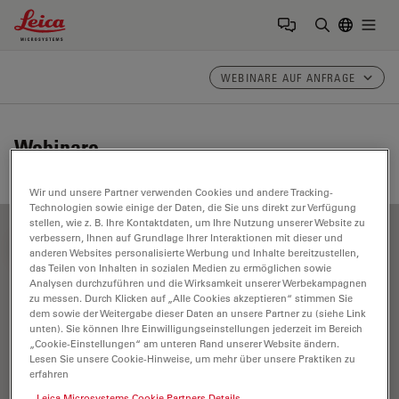
Leica Microsystems Logo
Togg
Suchbegrif
WEBINARE AUF ANFRAGE
Webinare
Wir und unsere Partner verwenden Cookies und andere Tracking-
Technologien sowie einige der Daten, die Sie uns direkt zur Verfügung
stellen, wie z. B. Ihre Kontaktdaten, um Ihre Nutzung unserer Website zu
verbessern, Ihnen auf Grundlage Ihrer Interaktionen mit dieser und
FILTER ARTICLES
anderen Websites personalisierte Werbung und Inhalte bereitzustellen,
das Teilen von Inhalten in sozialen Medien zu ermöglichen sowie
Analysen durchzuführen und die Wirksamkeit unserer Werbekampagnen
zu messen. Durch Klicken auf „Alle Cookies akzeptieren“ stimmen Sie
Optik
dem sowie der Weitergabe dieser Daten an unsere Partner zu (siehe Link
unten). Sie können Ihre Einwilligungseinstellungen jederzeit im Bereich
„Cookie-Einstellungen“ am unteren Rand unserer Website ändern.
Lesen Sie unsere Cookie-Hinweise, um mehr über unsere Praktiken zu
erfahren
Leica Microsystems Cookie Partners Details