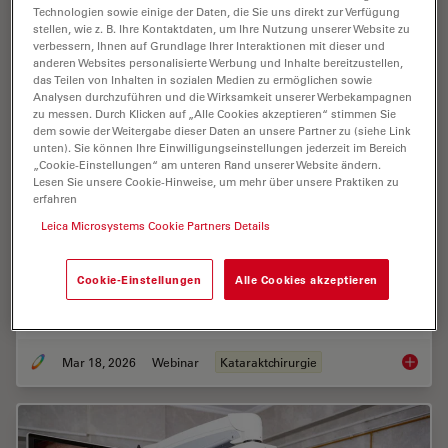
Technologien sowie einige der Daten, die Sie uns direkt zur Verfügung
stellen, wie z. B. Ihre Kontaktdaten, um Ihre Nutzung unserer Website zu
verbessern, Ihnen auf Grundlage Ihrer Interaktionen mit dieser und
anderen Websites personalisierte Werbung und Inhalte bereitzustellen,
das Teilen von Inhalten in sozialen Medien zu ermöglichen sowie
Analysen durchzuführen und die Wirksamkeit unserer Werbekampagnen
zu messen. Durch Klicken auf „Alle Cookies akzeptieren“ stimmen Sie
dem sowie der Weitergabe dieser Daten an unsere Partner zu (siehe Link
unten). Sie können Ihre Einwilligungseinstellungen jederzeit im Bereich
„Cookie-Einstellungen“ am unteren Rand unserer Website ändern.
Expert Techniques for Superior Visualization
Lesen Sie unsere Cookie-Hinweise, um mehr über unsere Praktiken zu
erfahren
in Cataract Surgery
Leica Microsystems Cookie Partners Details
Join renowned ophthalmic surgeons, Dr. Hussein
Almuhtaseb and Mr. Simon Madge, as they share their
Cookie-Einstellungen
Alle Cookies akzeptieren
clinical expertise and real-world surgical strategies
during the 2025 Online Cataract Surgery…
Mar 18, 2026
Webinar
Kataraktchirurgie
Expert T