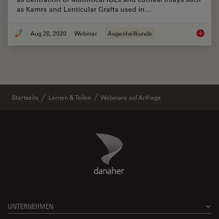
as Kamra and Lenticular Grafts used in…
Aug 20, 2020
Webinar
Augenheilkunde
Advance
Startseite
Lernen & Teilen
Webinare auf Anfrage
Danaher Logo
Footer
UNTERNEHMEN