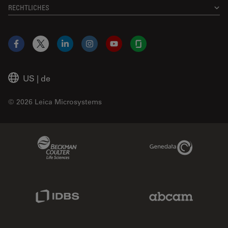
RECHTLICHES
Facebook
X
LinkedIn
Instagram
YouTube
Glassdoor
US
|
de
© 2026 Leica Microsystems
Beckman Coulter Link
Genedata Link
IDBS Link
Abcam Limited