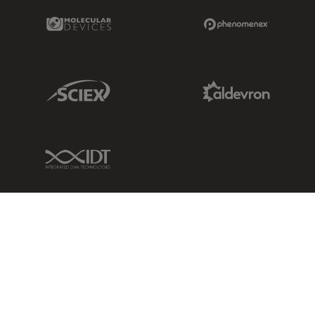
Molecular Devices Link
Phenomenex L
Sciex Link
Aldevron Link
IDT Link