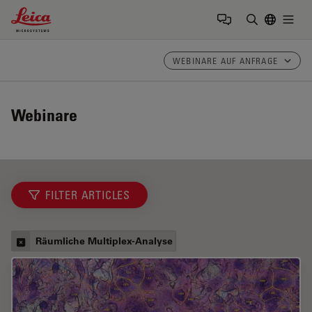
Leica Microsystems Logo
Togg
Suchbegrif
WEBINARE AUF ANFRAGE
Webinare
FILTER ARTICLES
Räumliche Multiplex-Analyse