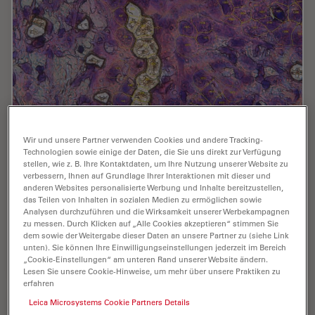
AI meets Deep Visual Proteomics (DVP) to
Wir und unsere Partner verwenden Cookies und andere Tracking-
Advance Disease Research
Technologien sowie einige der Daten, die Sie uns direkt zur Verfügung
stellen, wie z. B. Ihre Kontaktdaten, um Ihre Nutzung unserer Website zu
verbessern, Ihnen auf Grundlage Ihrer Interaktionen mit dieser und
In this webinar, Dr. Andreas Mund will introduce a
anderen Websites personalisierte Werbung und Inhalte bereitzustellen,
cutting-edge platform that merges Deep Visual
das Teilen von Inhalten in sozialen Medien zu ermöglichen sowie
Proteomics (DVP) with AI-powered pathology models,
Analysen durchzuführen und die Wirksamkeit unserer Werbekampagnen
enabling high-resolution mapping of key regions in…
zu messen. Durch Klicken auf „Alle Cookies akzeptieren“ stimmen Sie
dem sowie der Weitergabe dieser Daten an unsere Partner zu (siehe Link
unten). Sie können Ihre Einwilligungseinstellungen jederzeit im Bereich
Oct 16, 2025
Webinar
Lasermikrodissektion (LMD)
AI meet
„Cookie-Einstellungen“ am unteren Rand unserer Website ändern.
Lesen Sie unsere Cookie-Hinweise, um mehr über unsere Praktiken zu
erfahren
Leica Microsystems Cookie Partners Details