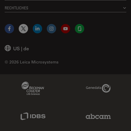
RECHTLICHES
Facebook
X
LinkedIn
Instagram
YouTube
Glassdoor
US
|
de
© 2026 Leica Microsystems
Beckman Coulter Link
Genedata Link
IDBS Link
Abcam Limited