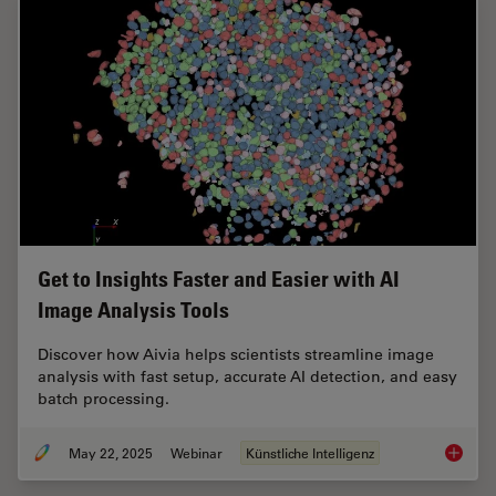
Get to Insights Faster and Easier with AI
Image Analysis Tools
Discover how Aivia helps scientists streamline image
analysis with fast setup, accurate AI detection, and easy
batch processing.
May 22, 2025
Webinar
Künstliche Intelligenz
Get to I