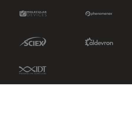
Molecular Devices Link
Phenomenex L
Sciex Link
Aldevron Link
IDT Link