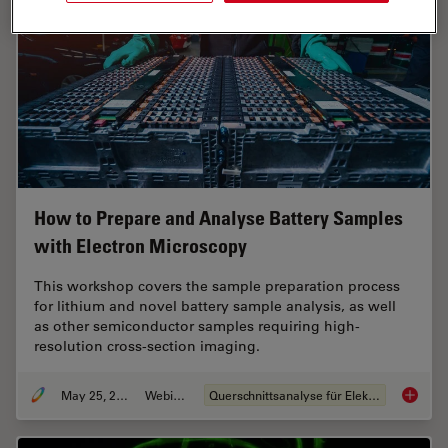
How to Prepare and Analyse Battery Samples
with Electron Microscopy
This workshop covers the sample preparation process
for lithium and novel battery sample analysis, as well
as other semiconductor samples requiring high-
resolution cross-section imaging.
May 25, 2023
Webinar
Querschnittsanalyse für Elektronik
How to 