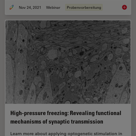
Nov 24, 2021
Webinar
Probenvorbereitung
How Ind
High-pressure freezing: Revealing functional
mechanisms of synaptic transmission
Learn more about applying optogenetic stimulation in