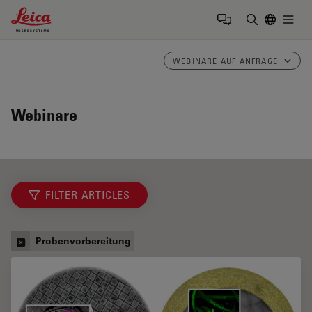
Leica Microsystems Logo
Togg
Suchbegrif
WEBINARE AUF ANFRAGE
Webinare
FILTER ARTICLES
Probenvorbereitung