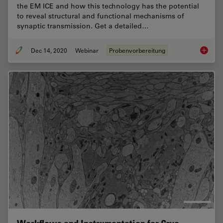
the EM ICE and how this technology has the potential
to reveal structural and functional mechanisms of
synaptic transmission. Get a detailed…
Dec 14, 2020
Webinar
Probenvorbereitung
High-pr