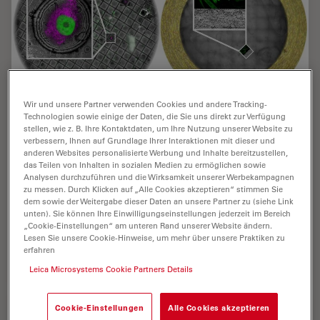
Wir und unsere Partner verwenden Cookies und andere Tracking-
Technologien sowie einige der Daten, die Sie uns direkt zur Verfügung
stellen, wie z. B. Ihre Kontaktdaten, um Ihre Nutzung unserer Website zu
Integrated Serial Sectioning and Cryo-EM
verbessern, Ihnen auf Grundlage Ihrer Interaktionen mit dieser und
Workflows for 3D Biological Imaging
anderen Websites personalisierte Werbung und Inhalte bereitzustellen,
das Teilen von Inhalten in sozialen Medien zu ermöglichen sowie
Analysen durchzuführen und die Wirksamkeit unserer Werbekampagnen
This on-demand webinar explores how integrated tools
zu messen. Durch Klicken auf „Alle Cookies akzeptieren“ stimmen Sie
can support electron microscopy workflows from
dem sowie der Weitergabe dieser Daten an unsere Partner zu (siehe Link
sample preparation to image analysis. Experts Andreia
unten). Sie können Ihre Einwilligungseinstellungen jederzeit im Bereich
Pinto, Adrian Boey, and Hoyin Lai present the…
„Cookie-Einstellungen“ am unteren Rand unserer Website ändern.
Lesen Sie unsere Cookie-Hinweise, um mehr über unsere Praktiken zu
erfahren
Jul 22, 2025
Webinar
Elektronenmikroskopie Probenvorbereitung
Integra
Leica Microsystems Cookie Partners Details
Cookie-Einstellungen
Alle Cookies akzeptieren