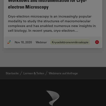
Workflows and Instrumentation for Cryo-
electron Microscopy
Cryo-electron microscopy is an increasingly popular
modality to study the structures of macromolecular
complexes and has enabled numerous new insights in
cell biology. In recent years, cryo-electron…
Nov 10, 2020
Webinar
Kryoelektronenmikroskopie
Workflo
Startseite
Lernen & Teilen
Webinare auf Anfrage
Danaher Logo
Footer