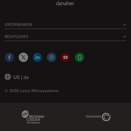
UNTERNEHMEN
RECHTLICHES
Facebook
X
LinkedIn
Instagram
YouTube
Glassdoor
US
|
de
© 2026 Leica Microsystems
Beckman Coulter Link
Genedata Link