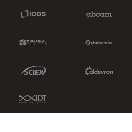
IDBS Link
Abcam Limited
Molecular Devices Link
Phenomenex L
Sciex Link
Aldevron Link
IDT Link