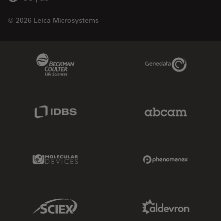
© 2026 Leica Microsystems
Beckman Coulter Link
Genedata Link
IDBS Link
Abcam Limited
Molecular Devices Link
Phenomenex L
Sciex Link
Aldevron Link