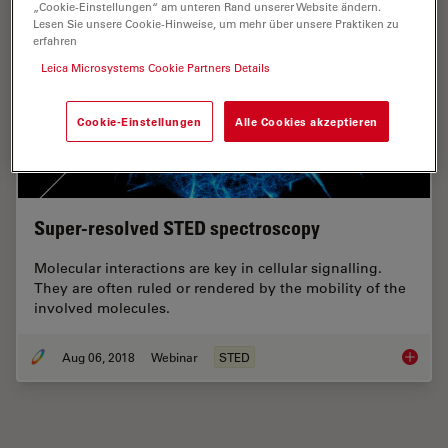
„Cookie-Einstellungen“ am unteren Rand unserer Website ändern.
Lesen Sie unsere Cookie-Hinweise, um mehr über unsere Praktiken zu
erfahren
Leica Microsystems Cookie Partners Details
Cookie-Einstellungen
Alle Cookies akzeptieren
Super-resolved STED spectroscopy
Molecular interactions are key in cellular signalling.
They are often ruled or rendered by the mobility of the
involved molecules.
Aug 06, 2018
Webinar
STED
Super-r