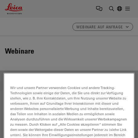
Leica Microsystems Logo
Togg
Suchbegrif
WEBINARE AUF ANFRAGE
Webinare
FILTER ARTICLES
Wir und unsere Partner verwenden Cookies und andere Tracking-
Technologien sowie einige der Daten, die Sie uns direkt zur Verfügung
stellen, wie z. B. Ihre Kontaktdaten, um Ihre Nutzung unserer Website zu
verbessern, Ihnen auf Grundlage Ihrer Interaktionen mit dieser und
F-Techniques
anderen Websites personalisierte Werbung und Inhalte bereitzustellen,
das Teilen von Inhalten in sozialen Medien zu ermöglichen sowie
Analysen durchzuführen und die Wirksamkeit unserer Werbekampagnen
zu messen. Durch Klicken auf „Alle Cookies akzeptieren“ stimmen Sie
dem sowie der Weitergabe dieser Daten an unsere Partner zu (siehe Link
unten). Sie können Ihre Einwilligungseinstellungen jederzeit im Bereich