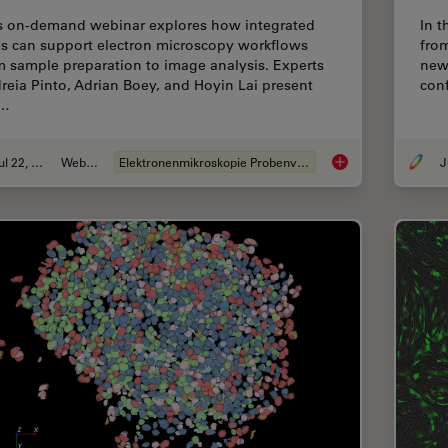
s on-demand webinar explores how integrated
In t
ls can support electron microscopy workflows
fro
m sample preparation to image analysis. Experts
new 
reia Pinto, Adrian Boey, and Hoyin Lai present
conf
e…
Jul 22, 2025
Webinar
Elektronenmikroskopie Probenvorbereitung
Integrated Serial Se