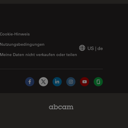
Cookie-Hinweis
Nutzungsbedingungen
US
|
de
Meine Daten nicht verkaufen oder teilen
Facebook
X
LinkedIn
Instagram
YouTube
Glassdoor
Abcam Limited Link