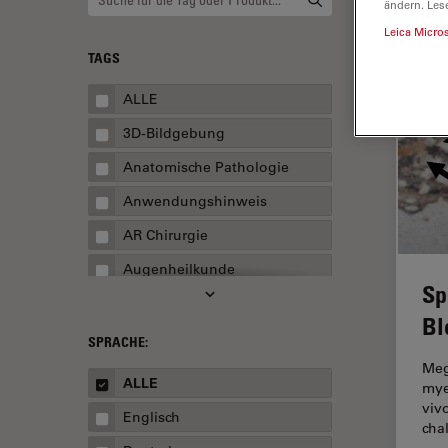
ändern. Les
Leica Micro
TAGS
ALLE
3D-Bildgebung
Anatomische Pathologie
Anwendungshinweis
AR Chirurgie
Augenheilkunde
Sp
Augmented Reality
Bl
Ausbildung
SPRACHE:
Meg
Automatisierte Mikroskopie
ALLE
mye
Automobilindustrie und
viv
Englisch
Transport
cha