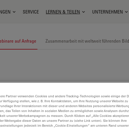
NGEN
SERVICE
LERNEN & TEILEN
UNTERNEHMEN
binare auf Anfrage
Zusammenarbeit mit weltweit führenden Bil
ere Partner verwenden Cookies und andere Tracking-Technologien sowie einige der Da
ur Verfügung stellen, wie z. B. Ihre Kontaktdaten, um Ihre Nutzung unserer Website zu
rundlage Ihrer Interaktionen mit dieser und anderen Websites personalisierte Werbun
llen, das Teilen von Inhalten in sozialen Medien zu ermöglichen sowie Analysen durc
keit unserer Werbekampagnen zu messen. Durch Klicken auf „Alle Cookies akzeptiere
er Weitergabe dieser Daten an unsere Partner zu (siehe Link unten). Sie können Ihre
gseinstellungen jederzeit im Bereich „Cookie-Einstellungen“ am unteren Rand unserer
ldanalyse