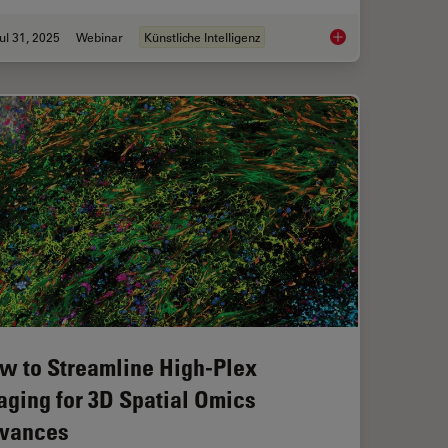
ul 31, 2025
Webinar
Künstliche Intelligenz
Workflow in Blood Cancer (MPNs)
Development and Der
w to Streamline High-Plex
aging for 3D Spatial Omics
vances