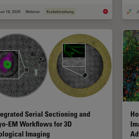
un 18, 2026
Webinar
Krebsforschung
J
Spatial Proteomics 
tegrated Serial Sectioning and
Ho
yo-EM Workflows for 3D
Im
ological Imaging
Ad