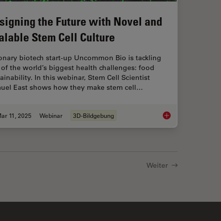
signing the Future with Novel and
alable Stem Cell Culture
onary biotech start-up Uncommon Bio is tackling
of the world’s biggest health challenges: food
ainability. In this webinar, Stem Cell Scientist
uel East shows how they make stem cell…
ar 11, 2025
Webinar
3D-Bildgebung
er and Easier with AI Image Analysis Tools
Designing the Future
Weiter