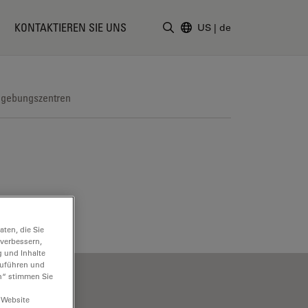
KONTAKTIEREN SIE UNS
US
|
de
Suchbegriff eingeben
dgebungszentren
ten, die Sie
 verbessern,
g und Inhalte
hzuführen und
n“ stimmen Sie
 Website