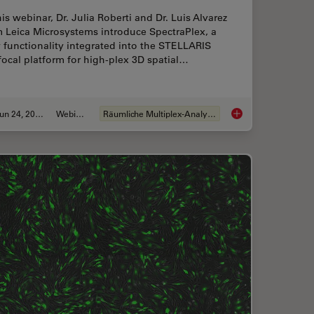
his webinar, Dr. Julia Roberti and Dr. Luis Alvarez
m Leica Microsystems introduce SpectraPlex, a
functionality integrated into the STELLARIS
ocal platform for high-plex 3D spatial…
Jun 24, 2025
Webinar
Räumliche Multiplex-Analyse
ctioning and Cryo-EM Workflows for 3D Biological Imaging
How to Streamline H