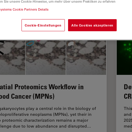
en Sie unsere Cookie-Hinweise, um mehr über unsere Praktiken zu erfahren
systems Cookie Partners Details
Cookie-Einstellungen
Alle Cookies akzeptieren
atial Proteomics Workflow in
De
ood Cancer (MPNs)
CR
akaryocytes play a central role in the biology of
Thi
loproliferative neoplasms (MPNs), yet their in
and 
o proteomic characterization remains a major
2025
llenge due to low abundance and disrupted…
med