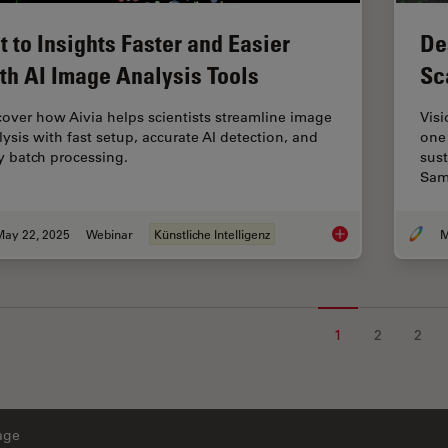
t to Insights Faster and Easier
De
th AI Image Analysis Tools
Sc
cover how Aivia helps scientists streamline image
Visi
lysis with fast setup, accurate AI detection, and
one 
y batch processing.
sust
Sam
May 22, 2025
Webinar
Künstliche Intelligenz
M
Get to Insights Fast
1
2
2
age