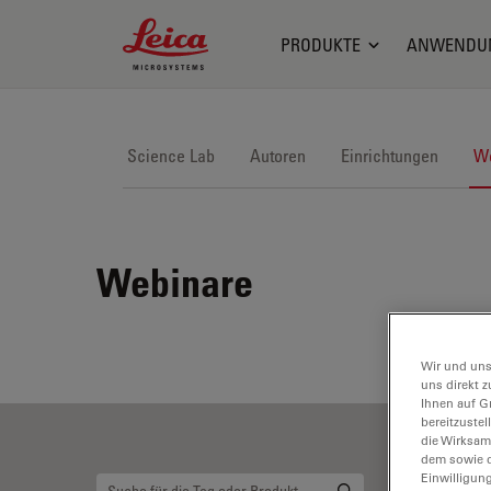
Leica Microsystems Logo
PRODUKTE
ANWENDU
Science Lab
Autoren
Einrichtungen
We
Webinare
Wir und uns
uns direkt z
Ihnen auf G
bereitzuste
die Wirksam
dem sowie d
Einwilligun
Bi