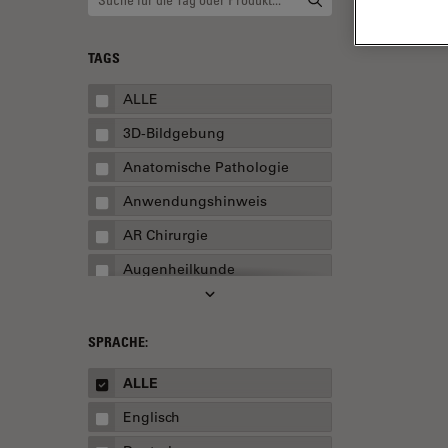
TAGS
ALLE
3D-Bildgebung
Anatomische Pathologie
Anwendungshinweis
AR Chirurgie
Augenheilkunde
Augmented Reality
Ausbildung
SPRACHE:
Automatisierte Mikroskopie
ALLE
Automobilindustrie und
Englisch
Transport