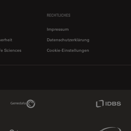
RECHTLICHES
Impressum
herheit
Datenschutzerklärung
fe Sciences
Cookie-Einstellungen
Genedata Link
IDBS Link
Phenomenex Link
Sciex Link