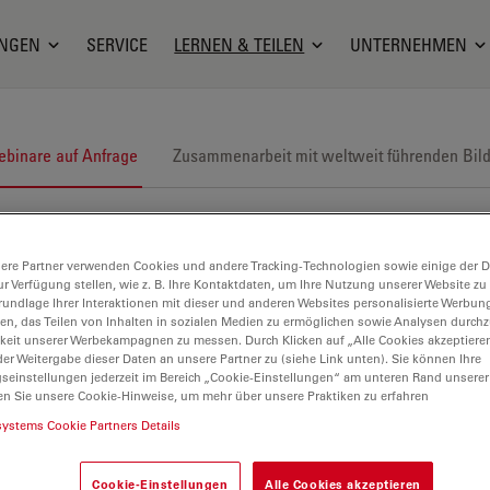
NGEN
SERVICE
LERNEN & TEILEN
UNTERNEHMEN
binare auf Anfrage
Zusammenarbeit mit weltweit führenden Bil
ere Partner verwenden Cookies und andere Tracking-Technologien sowie einige der Da
ur Verfügung stellen, wie z. B. Ihre Kontaktdaten, um Ihre Nutzung unserer Website zu
rundlage Ihrer Interaktionen mit dieser und anderen Websites personalisierte Werbun
llen, das Teilen von Inhalten in sozialen Medien zu ermöglichen sowie Analysen durc
keit unserer Werbekampagnen zu messen. Durch Klicken auf „Alle Cookies akzeptiere
er Weitergabe dieser Daten an unsere Partner zu (siehe Link unten). Sie können Ihre
gseinstellungen jederzeit im Bereich „Cookie-Einstellungen“ am unteren Rand unserer
en Sie unsere Cookie-Hinweise, um mehr über unsere Praktiken zu erfahren
systems Cookie Partners Details
Cookie-Einstellungen
Alle Cookies akzeptieren
astische und rekonstruktive Chirurgie