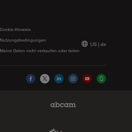
Cookie-Hinweis
Nutzungsbedingungen
US
|
de
Meine Daten nicht verkaufen oder teilen
Facebook
X
LinkedIn
Instagram
YouTube
Glassdoor
Abcam Limited Link
Aldevron Link