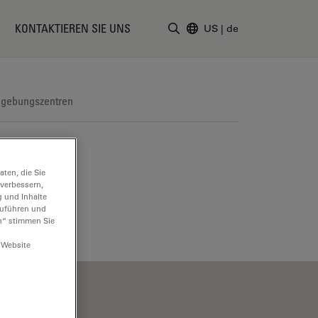
KONTAKTIEREN SIE UNS
US
|
de
Suchbegriff eingeben
dgebungszentren
ten, die Sie
 verbessern,
g und Inhalte
hzuführen und
n“ stimmen Sie
 Website