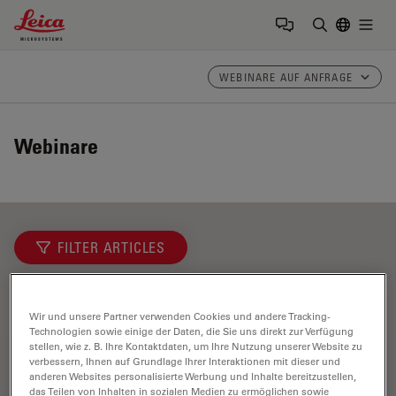
Leica Microsystems Logo
Togg
Suchbegrif
WEBINARE AUF ANFRAGE
Webinare
FILTER ARTICLES
CLEM
Wir und unsere Partner verwenden Cookies und andere Tracking-
Technologien sowie einige der Daten, die Sie uns direkt zur Verfügung
stellen, wie z. B. Ihre Kontaktdaten, um Ihre Nutzung unserer Website zu
verbessern, Ihnen auf Grundlage Ihrer Interaktionen mit dieser und
anderen Websites personalisierte Werbung und Inhalte bereitzustellen,
das Teilen von Inhalten in sozialen Medien zu ermöglichen sowie