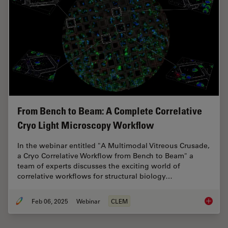
From Bench to Beam: A Complete Correlative
Cryo Light Microscopy Workflow
In the webinar entitled "A Multimodal Vitreous Crusade,
a Cryo Correlative Workflow from Bench to Beam" a
team of experts discusses the exciting world of
correlative workflows for structural biology…
Feb 06, 2025
Webinar
CLEM
From Be