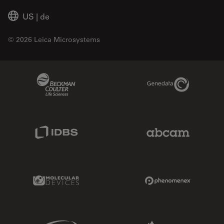
US
|
de
© 2026 Leica Microsystems
Beckman Coulter Link
Genedata Link
IDBS Link
Abcam Limited
Molecular Devices Link
Phenomenex L
Sciex Link
Aldevron Link