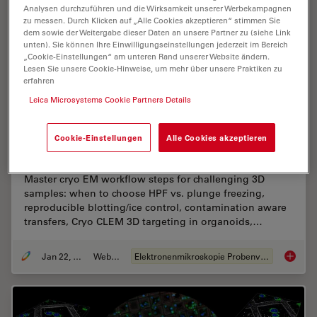
Analysen durchzuführen und die Wirksamkeit unserer Werbekampagnen
zu messen. Durch Klicken auf „Alle Cookies akzeptieren“ stimmen Sie
dem sowie der Weitergabe dieser Daten an unsere Partner zu (siehe Link
unten). Sie können Ihre Einwilligungseinstellungen jederzeit im Bereich
„Cookie-Einstellungen“ am unteren Rand unserer Website ändern.
Lesen Sie unsere Cookie-Hinweise, um mehr über unsere Praktiken zu
erfahren
Leica Microsystems Cookie Partners Details
High-Pressure Freezing for Organoids: Cryo
Cookie-Einstellungen
Alle Cookies akzeptieren
CLEM & FIB Lift Out
Master cryo EM workflow steps for challenging 3D
samples: when to choose HPF vs. plunge freezing,
reproducible blotting/ice control, contamination aware
transfers, Cryo CLEM 3D targeting in organoids,…
Jan 22, 2026
Webinar
Elektronenmikroskopie Probenvorbereitung
High-Pr