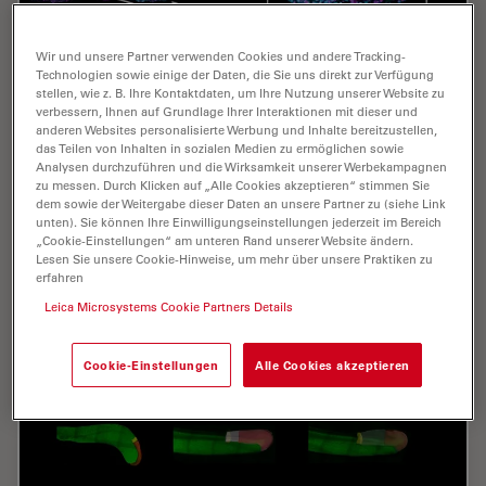
Wir und unsere Partner verwenden Cookies und andere Tracking-
Technologien sowie einige der Daten, die Sie uns direkt zur Verfügung
stellen, wie z. B. Ihre Kontaktdaten, um Ihre Nutzung unserer Website zu
verbessern, Ihnen auf Grundlage Ihrer Interaktionen mit dieser und
anderen Websites personalisierte Werbung und Inhalte bereitzustellen,
das Teilen von Inhalten in sozialen Medien zu ermöglichen sowie
Analysen durchzuführen und die Wirksamkeit unserer Werbekampagnen
zu messen. Durch Klicken auf „Alle Cookies akzeptieren“ stimmen Sie
Multiscale Imaging of Organoids: High
dem sowie der Weitergabe dieser Daten an unsere Partner zu (siehe Link
unten). Sie können Ihre Einwilligungseinstellungen jederzeit im Bereich
Content to Light Sheet
„Cookie-Einstellungen“ am unteren Rand unserer Website ändern.
Lesen Sie unsere Cookie-Hinweise, um mehr über unsere Praktiken zu
Learn multiscale organoid imaging: fixed high content
erfahren
phenotyping, gentle dual view light sheet, and
Leica Microsystems Cookie Partners Details
reproducible pipelines that turn 3D data into insights.
Cookie-Einstellungen
Alle Cookies akzeptieren
Jun 01, 2026
Webinar
Organoide + 3D-Zellkultur
Multisc