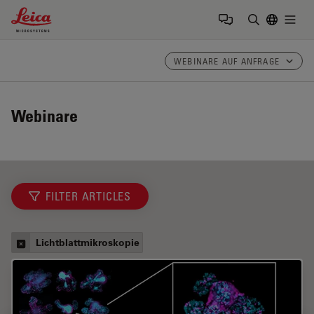
Leica Microsystems Logo
Togg
Suchbegrif
WEBINARE AUF ANFRAGE
Webinare
FILTER ARTICLES
Lichtblattmikroskopie