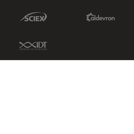
Sciex Link
Aldevron Link
IDT Link