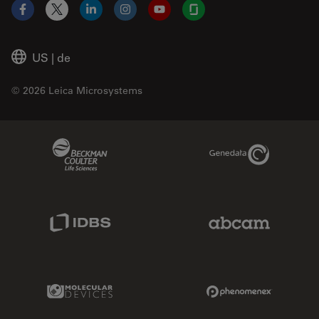
Facebook
X
LinkedIn
Instagram
YouTube
Glassdoor
US
|
de
© 2026 Leica Microsystems
Beckman Coulter Link
Genedata Link
IDBS Link
Abcam Limited
Molecular Devices Link
Phenomenex L