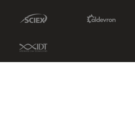
Sciex Link
Aldevron Link
IDT Link