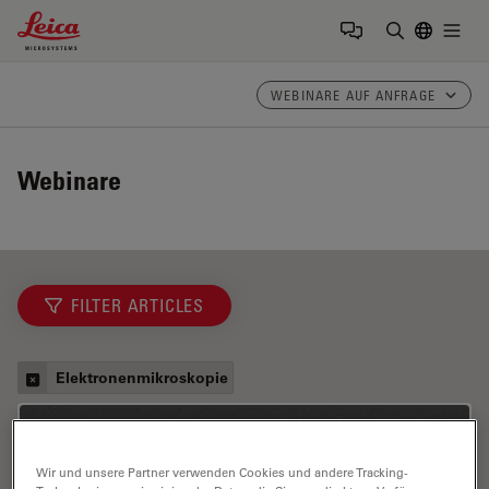
Leica Microsystems Logo
Togg
Suchbegrif
WEBINARE AUF ANFRAGE
Webinare
FILTER ARTICLES
Elektronenmikroskopie
Wir und unsere Partner verwenden Cookies und andere Tracking-