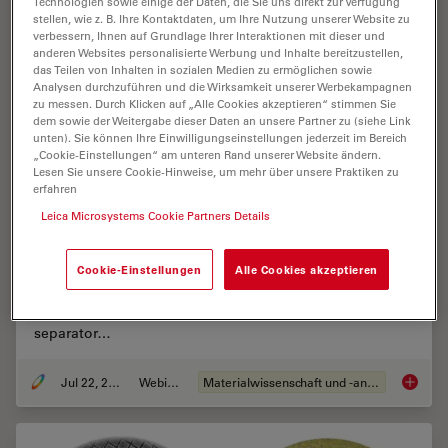
Technologien sowie einige der Daten, die Sie uns direkt zur Verfügung
stellen, wie z. B. Ihre Kontaktdaten, um Ihre Nutzung unserer Website zu
verbessern, Ihnen auf Grundlage Ihrer Interaktionen mit dieser und
anderen Websites personalisierte Werbung und Inhalte bereitzustellen,
das Teilen von Inhalten in sozialen Medien zu ermöglichen sowie
Analysen durchzuführen und die Wirksamkeit unserer Werbekampagnen
zu messen. Durch Klicken auf „Alle Cookies akzeptieren“ stimmen Sie
dem sowie der Weitergabe dieser Daten an unsere Partner zu (siehe Link
unten). Sie können Ihre Einwilligungseinstellungen jederzeit im Bereich
„Cookie-Einstellungen“ am unteren Rand unserer Website ändern.
Lesen Sie unsere Cookie-Hinweise, um mehr über unsere Praktiken zu
Revealing Sodium Battery Degradation via
erfahren
Cryo-EM and CryoFIB
Leica Microsystems Cookie Partners Details
Explore how cryogenic electron microscopy and
Cookie-Einstellungen
Alle Cookies akzeptieren
focused ion beam techniques uncover the intrinsic
structure of sodium battery interfaces. This webinar
presents a new degradation model based on
separator…
Jul 22, 2025
Webinar
Materialwissenschaft und -analyse
Reveali