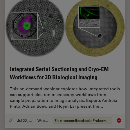
Integrated Serial Sectioning and Cryo-EM
Workflows for 3D Biological Imaging
This on-demand webinar explores how integrated tools
can support electron microscopy workflows from
sample preparation to image analysis. Experts Andreia
Pinto, Adrian Boey, and Hoyin Lai present the…
Jul 22, 2025
Webinar
Elektronenmikroskopie Probenvorbereitung
Integra