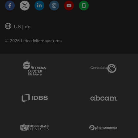
Facebook
X
LinkedIn
Instagram
YouTube
Glassdoor
US
|
de
© 2026 Leica Microsystems
Beckman Coulter Link
Genedata Link
IDBS Link
Abcam Limited
Molecular Devices Link
Phenomenex L