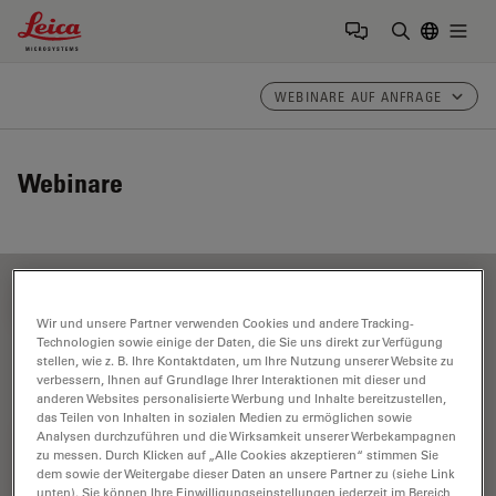
Leica Microsystems Logo
Togg
Suchbegrif
WEBINARE AUF ANFRAGE
Webinare
FILTER ARTICLES
Wir und unsere Partner verwenden Cookies und andere Tracking-
Technologien sowie einige der Daten, die Sie uns direkt zur Verfügung
stellen, wie z. B. Ihre Kontaktdaten, um Ihre Nutzung unserer Website zu
verbessern, Ihnen auf Grundlage Ihrer Interaktionen mit dieser und
Vergrößerung
anderen Websites personalisierte Werbung und Inhalte bereitzustellen,
das Teilen von Inhalten in sozialen Medien zu ermöglichen sowie
Analysen durchzuführen und die Wirksamkeit unserer Werbekampagnen
zu messen. Durch Klicken auf „Alle Cookies akzeptieren“ stimmen Sie
dem sowie der Weitergabe dieser Daten an unsere Partner zu (siehe Link
unten). Sie können Ihre Einwilligungseinstellungen jederzeit im Bereich