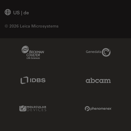
US
|
de
© 2026 Leica Microsystems
Beckman Coulter Link
Genedata Link
IDBS Link
Abcam Limited
Molecular Devices Link
Phenomenex L