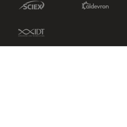
Sciex Link
Aldevron Link
IDT Link