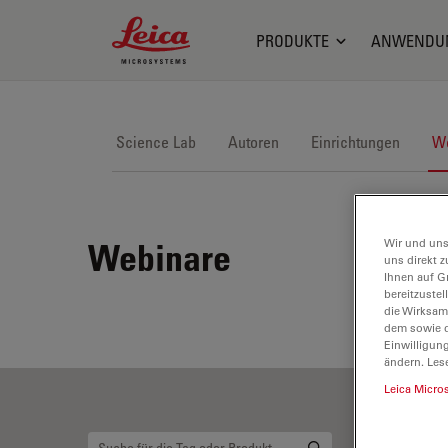
Leica Microsystems Logo
PRODUKTE
ANWENDU
Science Lab
Autoren
Einrichtungen
We
Wir und uns
Webinare
uns direkt z
Ihnen auf G
bereitzuste
die Wirksam
dem sowie d
Einwilligun
ändern. Les
Leica Micro