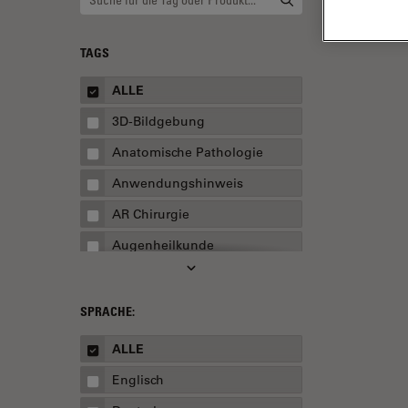
TAGS
ALLE
3D-Bildgebung
Anatomische Pathologie
Anwendungshinweis
AR Chirurgie
Augenheilkunde
Augmented Reality
Ausbildung
SPRACHE:
Automatisierte Mikroskopie
ALLE
Automobilindustrie und
Englisch
Transport