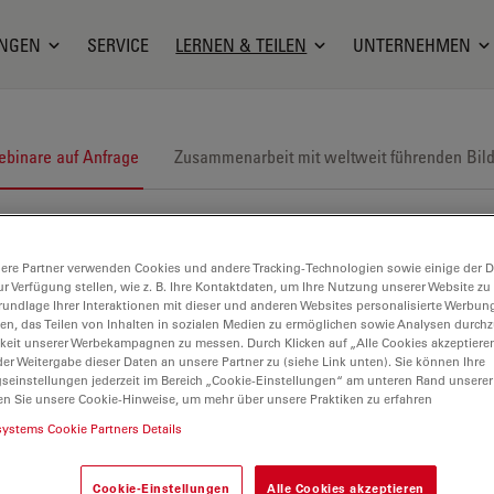
NGEN
SERVICE
LERNEN & TEILEN
UNTERNEHMEN
binare auf Anfrage
Zusammenarbeit mit weltweit führenden Bil
ere Partner verwenden Cookies und andere Tracking-Technologien sowie einige der Da
ur Verfügung stellen, wie z. B. Ihre Kontaktdaten, um Ihre Nutzung unserer Website zu
rundlage Ihrer Interaktionen mit dieser und anderen Websites personalisierte Werbun
llen, das Teilen von Inhalten in sozialen Medien zu ermöglichen sowie Analysen durc
keit unserer Werbekampagnen zu messen. Durch Klicken auf „Alle Cookies akzeptiere
er Weitergabe dieser Daten an unsere Partner zu (siehe Link unten). Sie können Ihre
gseinstellungen jederzeit im Bereich „Cookie-Einstellungen“ am unteren Rand unserer
en Sie unsere Cookie-Hinweise, um mehr über unsere Praktiken zu erfahren
systems Cookie Partners Details
Cookie-Einstellungen
Alle Cookies akzeptieren