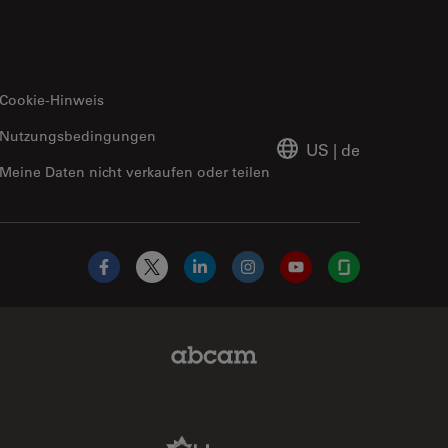
Cookie-Hinweis
Nutzungsbedingungen
US
|
de
Meine Daten nicht verkaufen oder teilen
Facebook
X
LinkedIn
Instagram
YouTube
Glassdoor
Abcam Limited Link
Aldevron Link