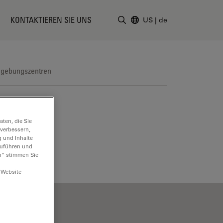
KONTAKTIEREN SIE UNS
US
|
de
Suchbegriff eingeben
dgebungszentren
ten, die Sie
 verbessern,
g und Inhalte
hzuführen und
n“ stimmen Sie
 Website