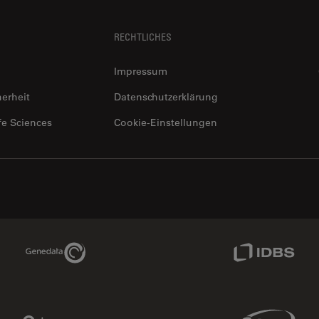
RECHTLICHES
Impressum
herheit
Datenschutzerklärung
fe Sciences
Cookie-Einstellungen
Genedata Link
IDBS Link
Phenomenex Link
Sciex Link