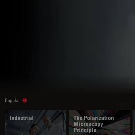
Popular
Show subnavigation
Industrial
The Polarization
Microscopy
Principle