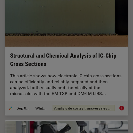
Structural and Chemical Analysis of IC-Chip
Cross Sections
This article shows how electronic IC-chip cross sections
can be efficiently and reliably prepared and then
analyzed, both visually and chemically at the
microscale, with the EM TXP and DM6 M LIBS…
Sep 05, 2023
Whitepaper
Análisis de cortes transversales para la microelectrónica
Structu