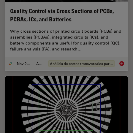
Quality Control via Cross Sections of PCBs,
PCBAs, ICs, and Batteries
Why cross sections of printed circuit boards (PCBs) and
assemblies (PCBAs), integrated circuits (ICs), and
battery components are useful for quality control (QC),
failure analysis (FA), and research…
Nov 27, 2023
Article
Análisis de cortes transversales para la microelectrónica
Quality 