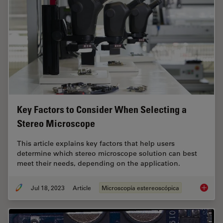
Key Factors to Consider When Selecting a
Stereo Microscope
This article explains key factors that help users
determine which stereo microscope solution can best
meet their needs, depending on the application.
Jul 18, 2023
Article
Microscopía estereoscópica
Key Fac