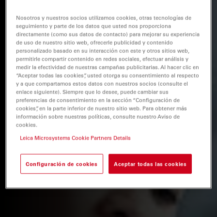
Nosotros y nuestros socios utilizamos cookies, otras tecnologías de
seguimiento y parte de los datos que usted nos proporciona
directamente (como sus datos de contacto) para mejorar su experiencia
de uso de nuestro sitio web, ofrecerle publicidad y contenido
personalizado basado en su interacción con este y otros sitios web,
permitirle compartir contenido en redes sociales, efectuar análisis y
medir la efectividad de nuestras campañas publicitarias. Al hacer clic en
“Aceptar todas las cookies”, usted otorga su consentimiento al respecto
y a que compartamos estos datos con nuestros socios (consulte el
enlace siguiente). Siempre que lo desee, puede cambiar sus
preferencias de consentimiento en la sección “Configuración de
cookies”, en la parte inferior de nuestro sitio web. Para obtener más
información sobre nuestras políticas, consulte nuestro Aviso de
cookies.
Leica Microsystems Cookie Partners Details
Configuración de cookies
Aceptar todas las cookies