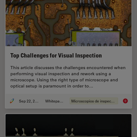
Top Challenges for Visual Inspection
This article discusses the challenges encountered when
performing visual inspection and rework using a
microscope. Using the right type of microscope and
optical setup is paramount in order to…
Sep 22, 2023
Whitepaper
Microscopios de inspección
Top Chal