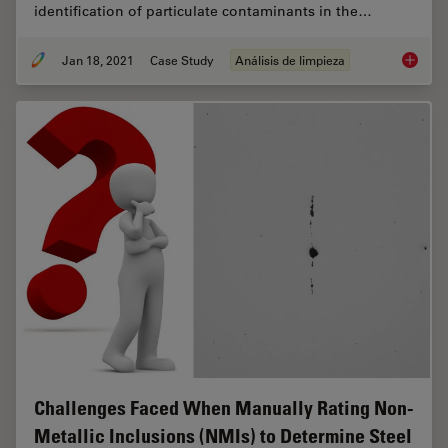
identification of particulate contaminants in the…
Jan 18, 2021
Case Study
Análisis de limpieza
Keeping
Challenges Faced When Manually Rating Non-
Metallic Inclusions (NMIs) to Determine Steel