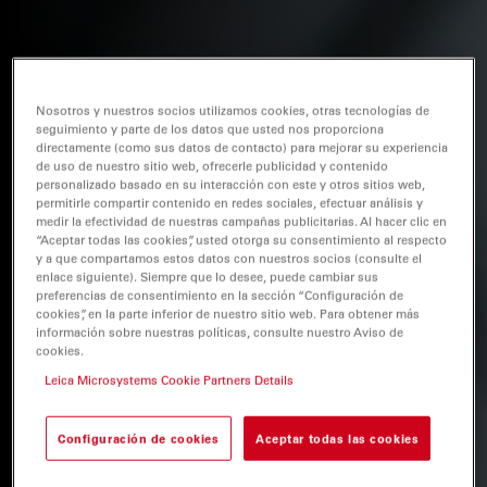
Nosotros y nuestros socios utilizamos cookies, otras tecnologías de
seguimiento y parte de los datos que usted nos proporciona
directamente (como sus datos de contacto) para mejorar su experiencia
de uso de nuestro sitio web, ofrecerle publicidad y contenido
personalizado basado en su interacción con este y otros sitios web,
permitirle compartir contenido en redes sociales, efectuar análisis y
medir la efectividad de nuestras campañas publicitarias. Al hacer clic en
“Aceptar todas las cookies”, usted otorga su consentimiento al respecto
y a que compartamos estos datos con nuestros socios (consulte el
enlace siguiente). Siempre que lo desee, puede cambiar sus
preferencias de consentimiento en la sección “Configuración de
cookies”, en la parte inferior de nuestro sitio web. Para obtener más
información sobre nuestras políticas, consulte nuestro Aviso de
cookies.
Leica Microsystems Cookie Partners Details
Configuración de cookies
Aceptar todas las cookies