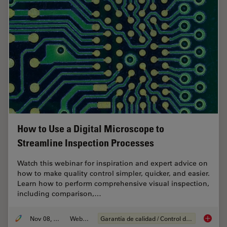
How to Use a Digital Microscope to
Streamline Inspection Processes
Watch this webinar for inspiration and expert advice on
how to make quality control simpler, quicker, and easier.
Learn how to perform comprehensive visual inspection,
including comparison,…
Nov 08, 2021
Webinar
Garantía de calidad / Control de calidad
How to 