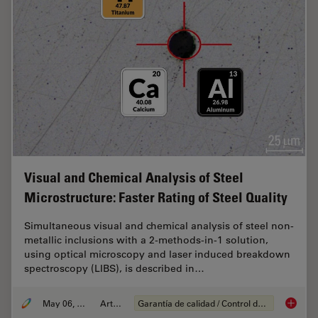
Visual and Chemical Analysis of Steel
Microstructure: Faster Rating of Steel Quality
Simultaneous visual and chemical analysis of steel non-
metallic inclusions with a 2-methods-in-1 solution,
using optical microscopy and laser induced breakdown
spectroscopy (LIBS), is described in…
May 06, 2020
Article
Garantía de calidad / Control de calidad
Visual a