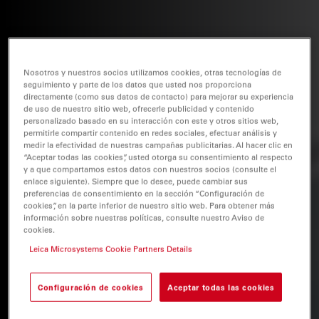
Nosotros y nuestros socios utilizamos cookies, otras tecnologías de
seguimiento y parte de los datos que usted nos proporciona
directamente (como sus datos de contacto) para mejorar su experiencia
de uso de nuestro sitio web, ofrecerle publicidad y contenido
personalizado basado en su interacción con este y otros sitios web,
permitirle compartir contenido en redes sociales, efectuar análisis y
medir la efectividad de nuestras campañas publicitarias. Al hacer clic en
“Aceptar todas las cookies”, usted otorga su consentimiento al respecto
y a que compartamos estos datos con nuestros socios (consulte el
enlace siguiente). Siempre que lo desee, puede cambiar sus
preferencias de consentimiento en la sección “Configuración de
cookies”, en la parte inferior de nuestro sitio web. Para obtener más
información sobre nuestras políticas, consulte nuestro Aviso de
cookies.
Leica Microsystems Cookie Partners Details
Configuración de cookies
Aceptar todas las cookies