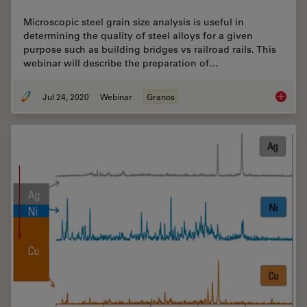
Microscopic steel grain size analysis is useful in
determining the quality of steel alloys for a given
purpose such as building bridges vs railroad rails. This
webinar will describe the preparation of…
Jul 24, 2020
Webinar
Granos
Inverte