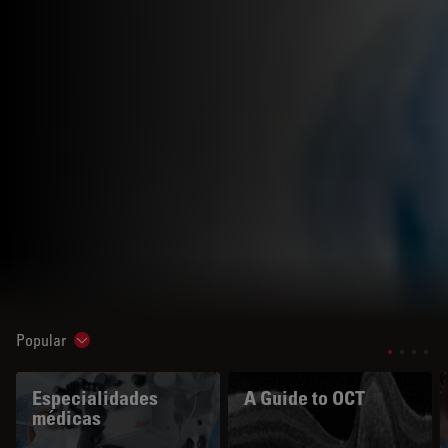
Popular
Show subnavigation
Especialidades
A Guide to OCT
médicas