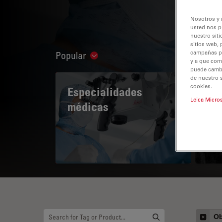
Nosotros y 
usted nos p
nuestro siti
sitios web, 
campañas pub
Popular
Show subnavigation
y a que com
puede cambia
de nuestro 
cookies.
Especialidades
A 
Leica Micro
médicas
Ob