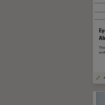
tiempos de vida de
fluorescencia)
Fluorescencia
Fluoróforo
Ey
FluoSync
Ab
FRAP
Thi
Fresado con haz de iones
and
FRET
Funciones de STELLARIS
Garantía de calidad / Control
de calidad
Ginecología y Urología
Granos
Historia