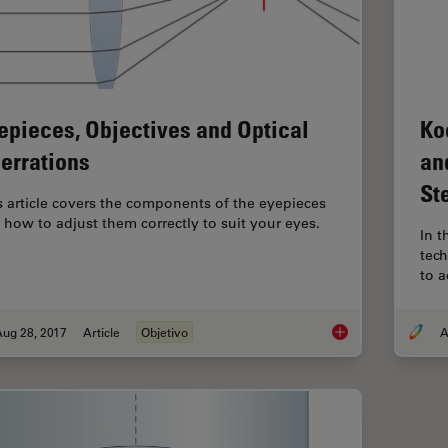
epieces, Objectives and Optical
Ko
errations
an
St
s article covers the components of the eyepieces
 how to adjust them correctly to suit your eyes.
In t
tech
to a
Aug 28, 2017
Article
Objetivo
A
Eyepieces, Objective