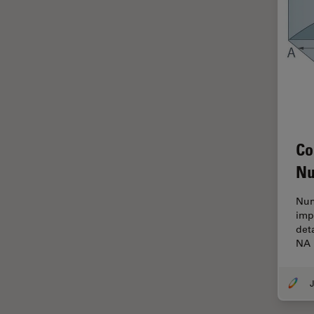
HyD
Imágenes cuantitativas
Imágenes de células vivas
Imagenología in vivo de
organismos completos
Imagenología y análisis de
tejidos avanzados
Co
Imperial Imaging Hub
Nu
Industria Metalúrgica
Num
Industrie électronique et des
imp
semi-conducteurs
det
NA 
Inmunofluorescencia
Inteligencia Artificial
J
Inverted Microscopy