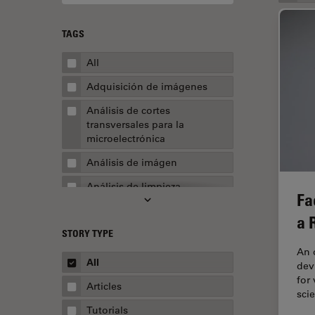
TAGS
All
Adquisición de imágenes
Análisis de cortes
transversales para la
microelectrónica
Análisis de imágen
Análisis de limpieza
Fa
Análisis multiplex espacial
a 
STORY TYPE
Apertura numérica
An 
AR Surgery
All
devi
for
Automoción y transporte
Articles
sci
Biofarmacia
Tutorials