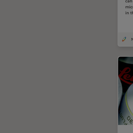
can 
mic
Cirugía de columna
in 
Cirugía de córnea
Cirugía de glaucoma
Cirugías de retina
CLEM
Conceptos básicos de
microscopía
Congelación a alta presión
Conservación de arte
Contrast Methods in Light
Microscopy
Crio SEM
Cultivo celular
De microscopía