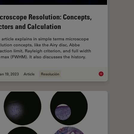
croscope Resolution: Concepts,
ctors and Calculation
 article explains in simple terms microscope
lution concepts, like the Airy disc, Abbe
raction limit, Rayleigh criterion, and full width
 max (FWHM). It also discusses the history.
an 19, 2023
Article
Resolución
es
Microscope Resolutio