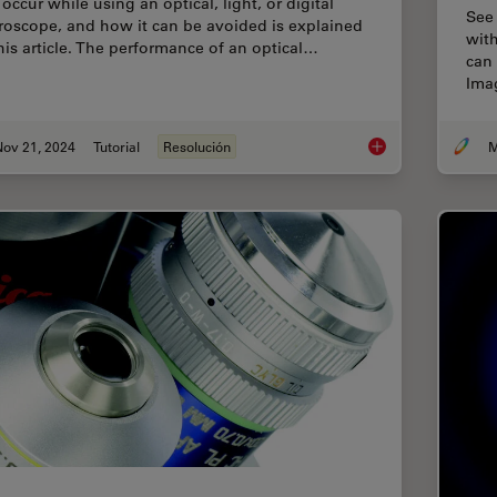
occur while using an optical, light, or digital
See 
roscope, and how it can be avoided is explained
with
this article. The performance of an optical…
can
Imag
Nov 21, 2024
Tutorial
Resolución
M
What is Empty Magni