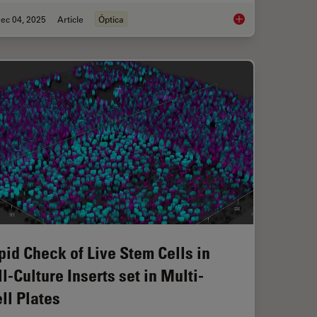
ec 04, 2025
Article
Óptica
 When Selecting a Research Microscope
Infinity Optical Syste
pid Check of Live Stem Cells in
l-Culture Inserts set in Multi-
ll Plates