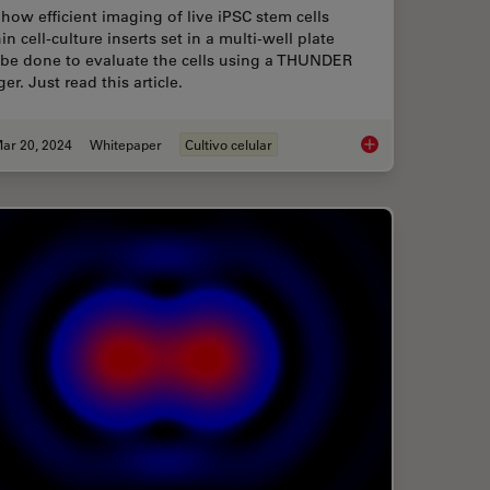
how efficient imaging of live iPSC stem cells
in cell-culture inserts set in a multi-well plate
 be done to evaluate the cells using a THUNDER
er. Just read this article.
ar 20, 2024
Whitepaper
Cultivo celular
fication and How can Users Avoid it
Rapid Check of Live S