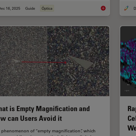
Dec 16, 2025
Guide
Óptica
D
Factors to Consider
at is Empty Magnification and
Ra
w can Users Avoid it
Cel
We
 phenomenon of “empty magnification”, which