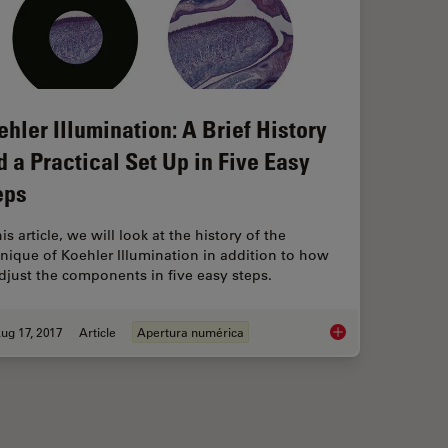
ehler Illumination: A Brief History
d a Practical Set Up in Five Easy
eps
his article, we will look at the history of the
nique of Koehler Illumination in addition to how
djust the components in five easy steps.
ug 17, 2017
Article
Apertura numérica
s and Optical Aberrations
Koehler Illumination: