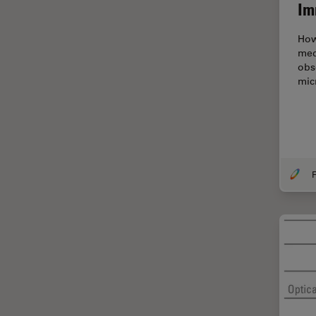
Im
Disección
How
Dispersión Raman Coherente
med
(CRS)
obs
Drosophila Research
mic
Educación
Enfermedades
neurodegenerativas
Ergonomía
F
Especialidades médicas
Espectroscopia de
descomposición inducida por
láser (LIBS)
F-Techniques
Fabricación de baterías
FLIM (microscopía de