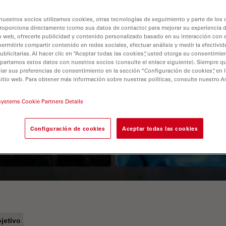
nuestros socios utilizamos cookies, otras tecnologías de seguimiento y parte de los
roporciona directamente (como sus datos de contacto) para mejorar su experiencia 
o web, ofrecerle publicidad y contenido personalizado basado en su interacción con e
permitirle compartir contenido en redes sociales, efectuar análisis y medir la efectivi
licitarias. Al hacer clic en “Aceptar todas las cookies”, usted otorga su consentimie
partamos estos datos con nuestros socios (consulte el enlace siguiente). Siempre qu
r sus preferencias de consentimiento en la sección “Configuración de cookies”, en la
sitio web. Para obtener más información sobre nuestras políticas, consulte nuestro A
Guide to OCT
How to Drape a
systems Cookie Partners Details
Surgical Microscop
Configuración de cookies
Aceptar todas las cookies
jetivo