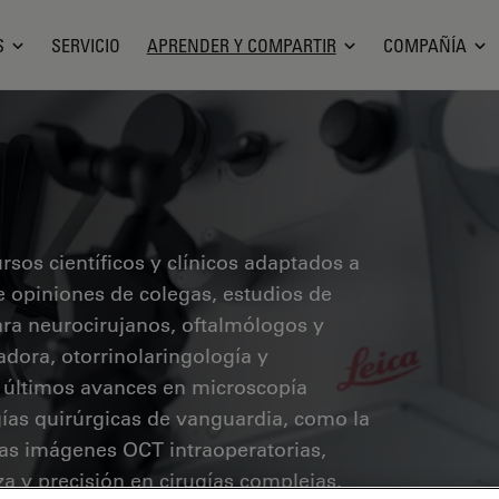
S
SERVICIO
APRENDER Y COMPARTIR
COMPAÑÍA
sos científicos y clínicos adaptados a
ye opiniones de colegas, estudios de
ara neurocirujanos, oftalmólogos y
radora, otorrinolaringología y
s últimos avances en microscopía
ías quirúrgicas de vanguardia, como la
 las imágenes OCT intraoperatorias,
a y precisión en cirugías complejas.