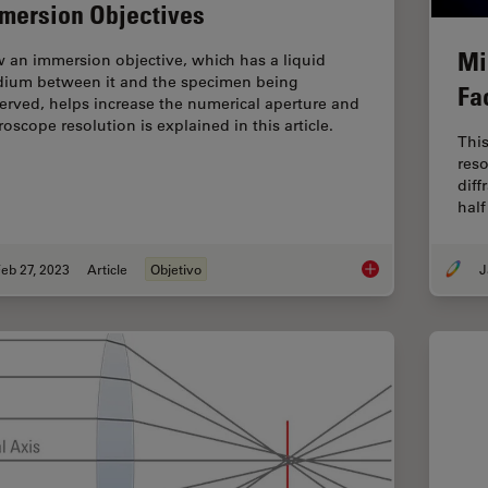
mersion Objectives
Mi
 an immersion objective, which has a liquid
ium between it and the specimen being
Fa
erved, helps increase the numerical aperture and
roscope resolution is explained in this article.
This
reso
diff
half
eb 27, 2023
Article
Objetivo
J
Immersion Objectiv