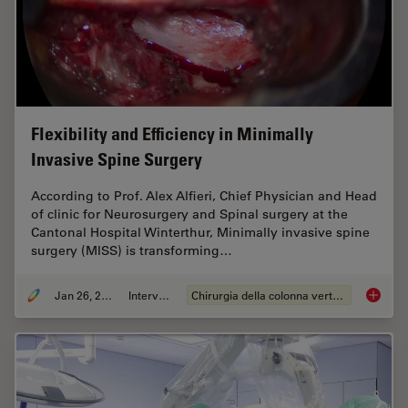
Flexibility and Efficiency in Minimally
Invasive Spine Surgery
According to Prof. Alex Alfieri, Chief Physician and Head
of clinic for Neurosurgery and Spinal surgery at the
Cantonal Hospital Winterthur, Minimally invasive spine
surgery (MISS) is transforming…
Jan 26, 2026
Intervista
Chirurgia della colonna vertebrale
Flexibil