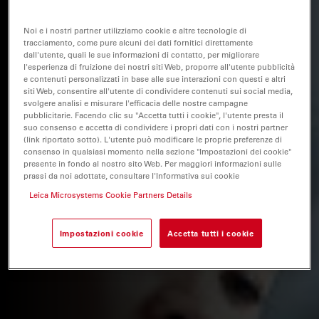
Noi e i nostri partner utilizziamo cookie e altre tecnologie di
tracciamento, come pure alcuni dei dati fornitici direttamente
dall'utente, quali le sue informazioni di contatto, per migliorare
l'esperienza di fruizione dei nostri siti Web, proporre all'utente pubblicità
e contenuti personalizzati in base alle sue interazioni con questi e altri
siti Web, consentire all'utente di condividere contenuti sui social media,
svolgere analisi e misurare l'efficacia delle nostre campagne
pubblicitarie. Facendo clic su "Accetta tutti i cookie", l'utente presta il
suo consenso e accetta di condividere i propri dati con i nostri partner
(link riportato sotto). L'utente può modificare le proprie preferenze di
consenso in qualsiasi momento nella sezione "Impostazioni dei cookie"
presente in fondo al nostro sito Web. Per maggiori informazioni sulle
prassi da noi adottate, consultare l'Informativa sui cookie
Leica Microsystems Cookie Partners Details
Impostazioni cookie
Accetta tutti i cookie