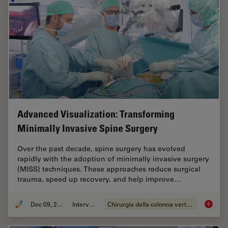
Advanced Visualization: Transforming
Minimally Invasive Spine Surgery
Over the past decade, spine surgery has evolved
rapidly with the adoption of minimally invasive surgery
(MISS) techniques. These approaches reduce surgical
trauma, speed up recovery, and help improve…
Dec 09, 2025
Intervista
Chirurgia della colonna vertebrale
Advance