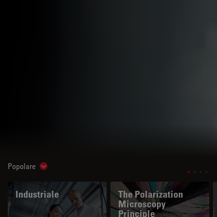
Popolare
Show subnavigation
Industriale
The Polarization
Microscopy
Principle