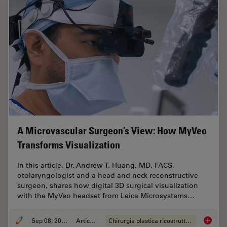
A Microvascular Surgeon’s View: How MyVeo
Transforms Visualization
In this article, Dr. Andrew T. Huang, MD, FACS,
otolaryngologist and a head and neck reconstructive
surgeon, shares how digital 3D surgical visualization
with the MyVeo headset from Leica Microsystems…
Sep 08, 2025
Articolo
Chirurgia plastica ricostruttiva
A Micro