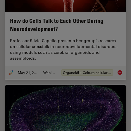
How do Cells Talk to Each Other During
Neurodevelopment?
Professor Silvia Capello presents her group’s research
on cellular crosstalk in neurodevelopmental disorders,
using models such as cerebral organoids and
assembloids.
May 21, 2024
Webinar:
Organoidi + Coltura cellulare 3D
How do 