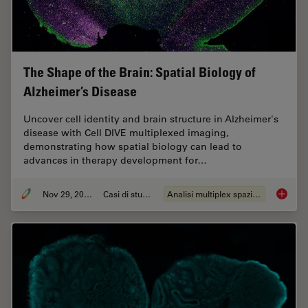
The Shape of the Brain: Spatial Biology of
Alzheimer’s Disease
Uncover cell identity and brain structure in Alzheimer's
disease with Cell DIVE multiplexed imaging,
demonstrating how spatial biology can lead to
advances in therapy development for…
Nov 29, 2023
Casi di studio
Analisi multiplex spaziale
The Shap