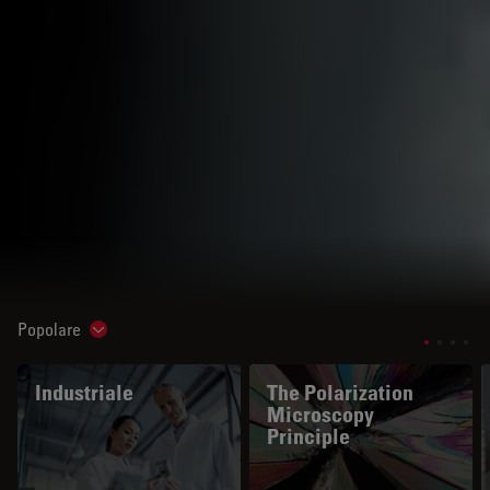
Popolare
Show subnavigation
Industriale
The Polarization
Microscopy
Principle