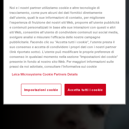
Noi e i nostri partner utilizziamo cookie e altre tecnologie di
tracciamento, come pure alcuni dei dati fornitici direttamente
dall'utente, quali le sue informazioni di contatto, per migliorare
l'esperienza di fruizione dei nostri siti Web, proporre all'utente pubblicità
e contenuti personalizzati in base alle sue interazioni con questi e altri
siti Web, consentire all'utente di condividere contenuti sui social media,
svolgere analisi e misurare l'efficacia delle nostre campagne
pubblicitarie. Facendo clic su "Accetta tutti i cookie", l'utente presta il
suo consenso e accetta di condividere i propri dati con i nostri partner
(link riportato sotto). L'utente può modificare le proprie preferenze di
consenso in qualsiasi momento nella sezione "Impostazioni dei cookie"
presente in fondo al nostro sito Web. Per maggiori informazioni sulle
prassi da noi adottate, consultare l'Informativa sui cookie
Leica Microsystems Cookie Partners Details
Impostazioni cookie
Accetta tutti i cookie