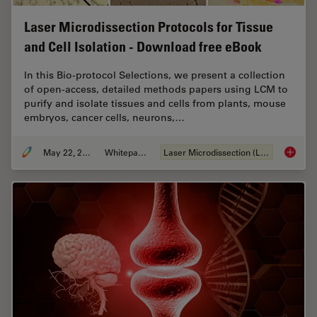
Laser Microdissection Protocols for Tissue
and Cell Isolation - Download free eBook
In this Bio-protocol Selections, we present a collection
of open-access, detailed methods papers using LCM to
purify and isolate tissues and cells from plants, mouse
embryos, cancer cells, neurons,…
May 22, 2024
Whitepaper
Laser Microdissection (LMD)
Laser Mi