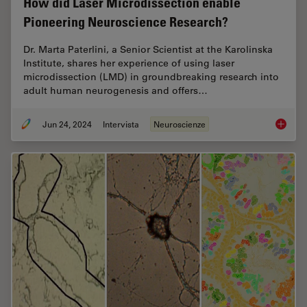
How did Laser Microdissection enable
Pioneering Neuroscience Research?
Dr. Marta Paterlini, a Senior Scientist at the Karolinska
Institute, shares her experience of using laser
microdissection (LMD) in groundbreaking research into
adult human neurogenesis and offers…
Jun 24, 2024
Intervista
Neuroscienze
How did