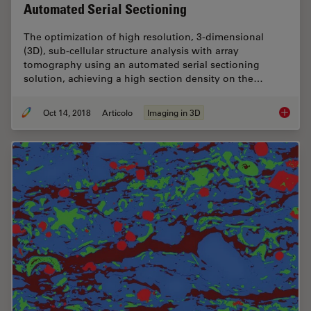
Automated Serial Sectioning
The optimization of high resolution, 3-dimensional
(3D), sub-cellular structure analysis with array
tomography using an automated serial sectioning
solution, achieving a high section density on the…
Oct 14, 2018
Articolo
Imaging in 3D
High Re