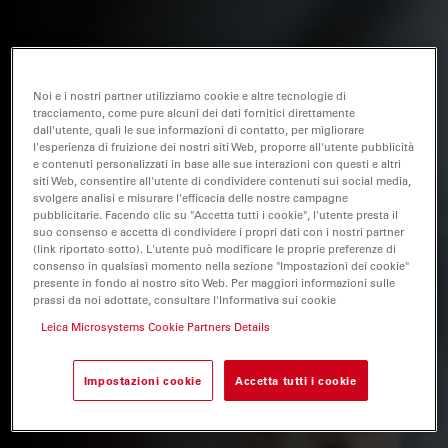
Noi e i nostri partner utilizziamo cookie e altre tecnologie di
tracciamento, come pure alcuni dei dati fornitici direttamente
dall'utente, quali le sue informazioni di contatto, per migliorare
l'esperienza di fruizione dei nostri siti Web, proporre all'utente pubblicità
e contenuti personalizzati in base alle sue interazioni con questi e altri
siti Web, consentire all'utente di condividere contenuti sui social media,
svolgere analisi e misurare l'efficacia delle nostre campagne
pubblicitarie. Facendo clic su "Accetta tutti i cookie", l'utente presta il
suo consenso e accetta di condividere i propri dati con i nostri partner
(link riportato sotto). L'utente può modificare le proprie preferenze di
consenso in qualsiasi momento nella sezione "Impostazioni dei cookie"
presente in fondo al nostro sito Web. Per maggiori informazioni sulle
prassi da noi adottate, consultare l'Informativa sui cookie
Leica Microsystems Cookie Partners Details
Impostazioni cookie
Accetta tutti i cookie