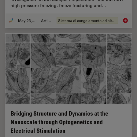
high pressure freezing, freeze fracturing and…
May 23, 2019
Articolo
Sistema di congelamento ad alta pressione
Expert 
Bridging Structure and Dynamics at the
Nanoscale through Optogenetics and
Electrical Stimulation