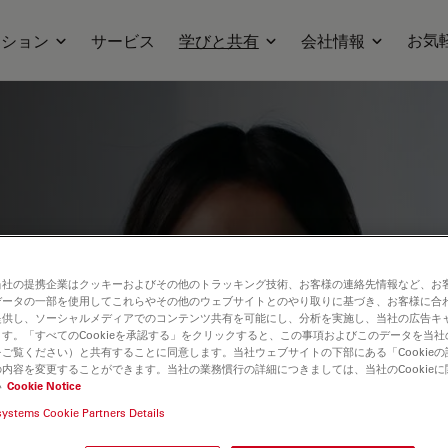
お気
ーション
サービス
学びと共有
会社情報
研究技術、そして実用的な応用を深めるた
当社の提携企業はクッキーおよびその他のトラッキング技術、お客様の連絡先情報など、お
して研究の進歩を実現する方法を学びまし
データの一部を使用してこれらやその他のウェブサイトとのやり取りに基づき、お客様に合
提供し、ソーシャルメディアでのコンテンツ共有を可能にし、分析を実施し、当社の広告キ
技術、サンプル前処理、画像解析に関する
す。「すべてのCookieを承認する」をクリックすると、この事項およびこのデータを当
ご覧ください）と共有することに同意します。当社ウェブサイトの下部にある「Cookie
プリケーションやイノベーションを中心
内容を変更することができます。当社の業務慣行の詳細につきましては、当社のCookie
どの分野を幅広くカバーしています。
い
Cookie Notice
systems Cookie Partners Details