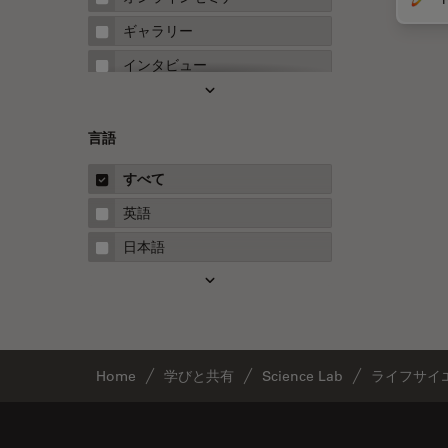
FRET
ギャラリー
Fテクニック
インタビュー
HyD
ホワイトぺーパー
Inverted Microscopy
ケーススタディ
言語
Neuro-Oncology
概要
すべて
Neurovascular Surgery
ガイド
英語
Red Reflex
日本語
SEM
Service
STED
STELLARISの機能
Home
学びと共有
Science Lab
ライフサイ
TEM
Thunderイメージング