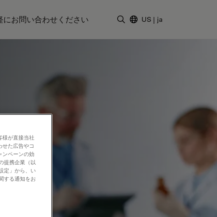
軽にお問い合わせください
US
|
ja
検索用語を入力
客様が直接当社
わせた広告やコ
ャンペーンの効
社の提携企業（以
の設定」から、い
に関する通知をお