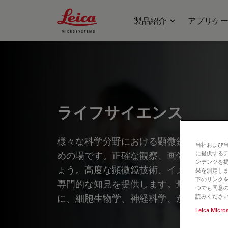
Leica Microsystems Logo
製品紹介
アプリケ
ライフサイエンス
様々な科学分野における顕微鏡の知識、
当社および
めの場です。正確な観察、画像解析、そ
に提供する
ンテンツを
ょう。高度な顕微鏡技術、イメージング
果を測定しま
下のリンクを
専門的な知見を提供します。最先端のア
つでも同意の
に、細胞生物学、神経科学、がん研究な
読みくださ
Leica Micro