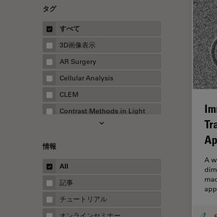
タグ
すべて
3D画像表示
AR Surgery
Cellular Analysis
CLEM
Im
Contrast Methods in Light
Microscopy
Tr
Ap
Drosophila Research
情報
EMBLイメージングセンター
A w
All
dim
FLIM（蛍光寿命イメージング顕
mac
微鏡法）
記事
app
FluoSync
チュートリアル
FRAP
オンラインセミナー
F