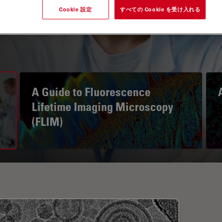
Cookie 設定
すべての Cookie を受け入れる
A Guide to Fluorescence
Lifetime Imaging Microscopy
(FLIM)