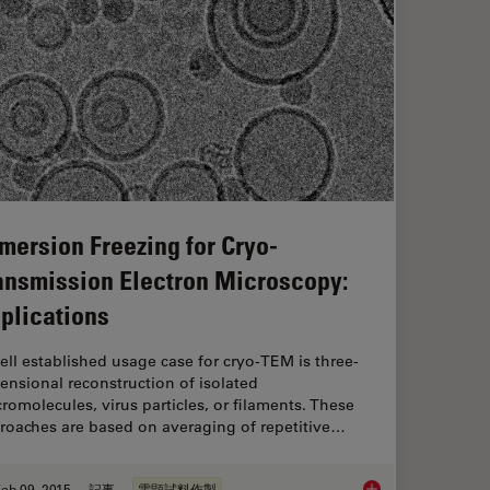
mersion Freezing for Cryo-
ansmission Electron Microscopy:
plications
ell established usage case for cryo-TEM is three-
ensional reconstruction of isolated
romolecules, virus particles, or filaments. These
roaches are based on averaging of repetitive…
eb 09, 2015
記事
電顕試料作製