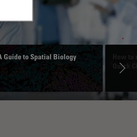
A Guide to Spatial Biology
How to d
Quick C
Ne