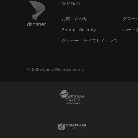
Footer
Danaher Logo
COMPANY
TIRF
Upright Microscopy
お問い合わせ
グロー
アプリケーションノート
Product Security
パート
イオンビームミリング
ダナハー・ライフサイエンス
インダストリー
インペリアル・カレッジ・ロン
ドンイメージングハブ
© 2026 Leica Microsystems
ウイルス学
ウルトラミクロトーム
Beckman Coulter Link
エルゴノミクス
エレクトロニクスおよび半導体
産業
Molecular Devices Link
エレクトロニクスのための断面
解析