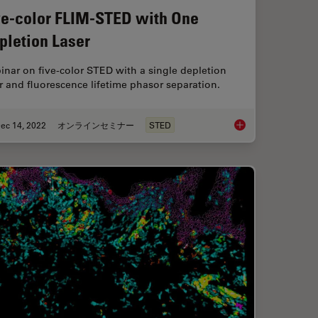
ve-color FLIM-STED with One
pletion Laser
nar on five-color STED with a single depletion
r and fluorescence lifetime phasor separation.
ec 14, 2022
オンラインセミナー
STED
luorescence
Five-color FLIM-STE