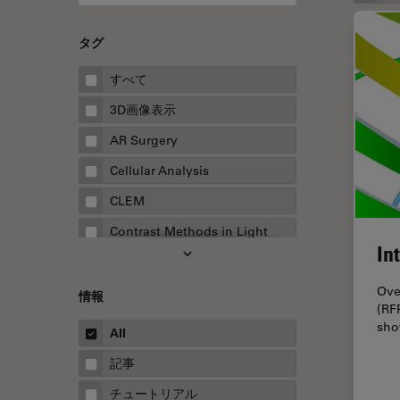
タグ
すべて
3D画像表示
AR Surgery
Cellular Analysis
CLEM
Contrast Methods in Light
In
Microscopy
Drosophila Research
Ove
情報
(RF
EMBLイメージングセンター
sho
All
FLIM（蛍光寿命イメージング顕
微鏡法）
記事
FluoSync
チュートリアル