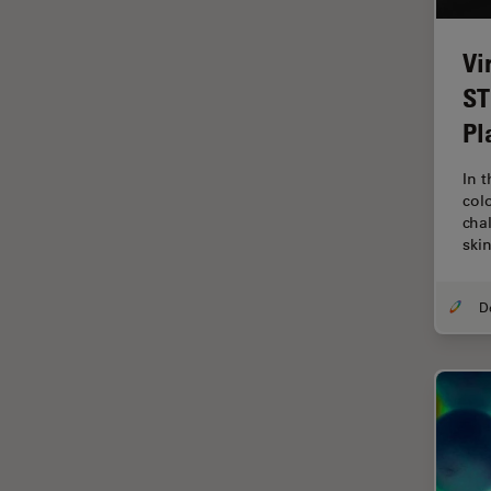
ゼブラフィッシュの研究
デジタルマイクロスコープ
Vi
バイオファーマ
ST
バッテリー製造
Pl
プリント基板（PCB）
In 
ボストン・イノベーション・ハ
col
ブ
cha
ski
マイクロエレクトロニクス
マイクロサージェリー
マイクロハブ・イメージング
メディカル
モデル生物
ライトシート顕微鏡
ライフサイエンス