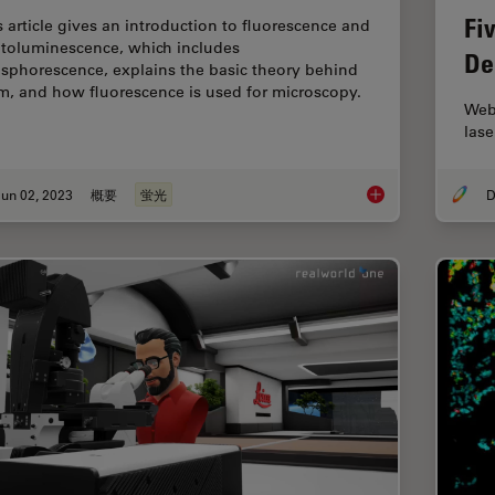
Fi
s article gives an introduction to fluorescence and
toluminescence, which includes
De
sphorescence, explains the basic theory behind
m, and how fluorescence is used for microscopy.
Webi
lase
un 02, 2023
概要
蛍光
D
An Introduction to F