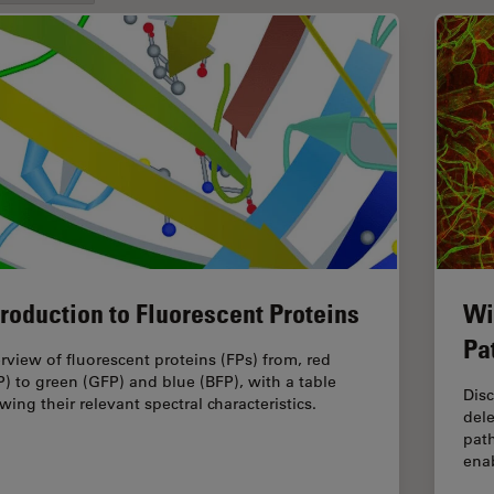
troduction to Fluorescent Proteins
Wi
Pa
rview of fluorescent proteins (FPs) from, red
P) to green (GFP) and blue (BFP), with a table
Dis
wing their relevant spectral characteristics.
dele
pat
enab