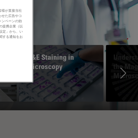
客様が直接当社
わせた広告やコ
ャンペーンの効
社の提携企業（以
の設定」から、い
に関する通知をお
H&E Staining in
Underst
Microscopy
the Magn
Micros
Ne