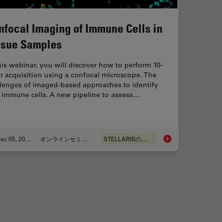
nfocal Imaging of Immune Cells in
ssue Samples
his webinar, you will discover how to perform 10-
r acquisition using a confocal microscope. The
llenges of imaged-based approaches to identify
n immune cells. A new pipeline to assess…
Dec 05, 2022
オンラインセミナー
STELLARISの機能
wcase for STELLARIS Confocal Microscopy Platform
Confocal Imaging of