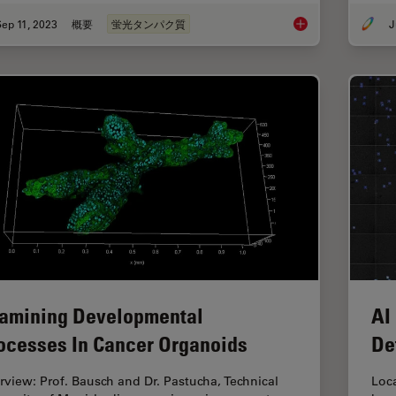
ep 11, 2023
概要
蛍光タンパク質
J
Introduction to Fluo
amining Developmental
AI
ocesses In Cancer Organoids
De
erview: Prof. Bausch and Dr. Pastucha, Technical
Loca