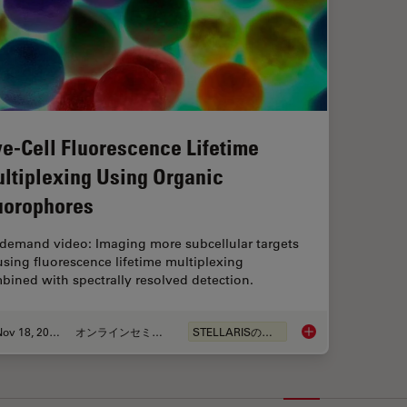
ve-Cell Fluorescence Lifetime
ltiplexing Using Organic
uorophores
demand video: Imaging more subcellular targets
using fluorescence lifetime multiplexing
bined with spectrally resolved detection.
Nov 18, 2022
オンラインセミナー
STELLARISの機能
Live-Cell Fluorescen