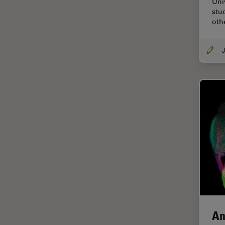
Uni
Thunderイメージング
stu
oth
TIRF
Upright Microscopy
J
アプリケーションノート
イオンビームミリング
インダストリー
インペリアル・カレッジ・ロン
ドンイメージングハブ
ウイルス学
ウルトラミクロトーム
エルゴノミクス
エレクトロニクスおよび半導体
産業
An
エレクトロニクスのための断面