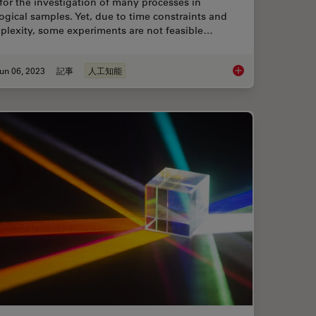
for the investigation of many processes in
ogical samples. Yet, due to time constraints and
plexity, some experiments are not feasible…
un 06, 2023
記事
人工知能
ental Processes In Cancer Organoids
AI Microscopy Enable