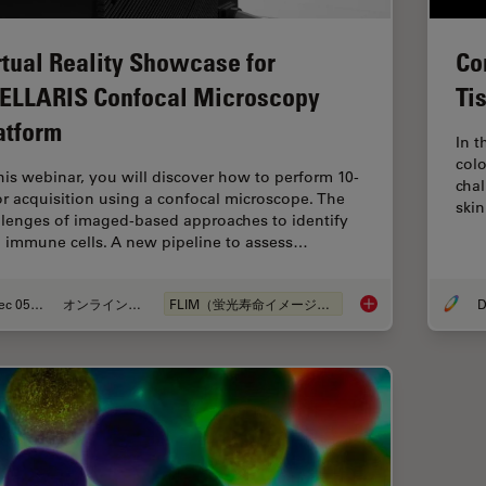
Co
rtual Reality Showcase for
Ti
ELLARIS Confocal Microscopy
atform
In t
colo
this webinar, you will discover how to perform 10-
cha
or acquisition using a confocal microscope. The
ski
llenges of imaged-based approaches to identify
n immune cells. A new pipeline to assess…
Dec 05, 2022
オンラインセミナー
FLIM（蛍光寿命イメージング顕微鏡法）
Virtual Reality Sho