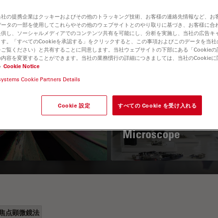
当社の提携企業はクッキーおよびその他のトラッキング技術、お客様の連絡先情報など、お
データの一部を使用してこれらやその他のウェブサイトとのやり取りに基づき、お客様に合
提供し、ソーシャルメディアでのコンテンツ共有を可能にし、分析を実施し、当社の広告キ
す。「すべてのCookieを承認する」をクリックすると、この事項およびこのデータを当
ご覧ください）と共有することに同意します。当社ウェブサイトの下部にある「Cookie
内容を変更することができます。当社の業務慣行の詳細につきましては、当社のCookie
い
Cookie Notice
systems Cookie Partners Details
 Polarization
Key Factors to
croscopy Principle
Consider When
Cookie 設定
すべての Cookie を受け入れる
Selecting a Stereo
Microscope
焦点顕微鏡法