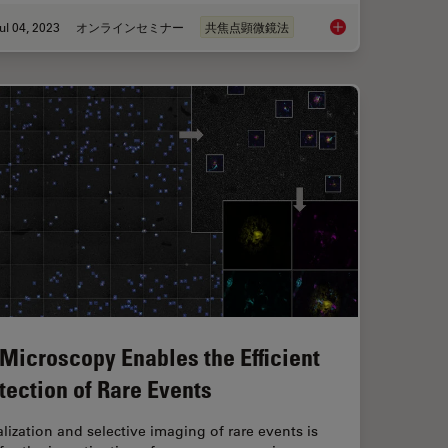
ul 04, 2023
オンラインセミナー
共焦点顕微鏡法
rescent Proteins
Windows on Neurova
 Microscopy Enables the Efficient
tection of Rare Events
lization and selective imaging of rare events is