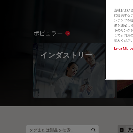
当社および
に提供する
ンテンツを
果を測定しま
下のリンクを
ポピュラー
Show subnavigation
つでも同意の
読みくださ
Leica Micro
インダストリー
The
Mi
共