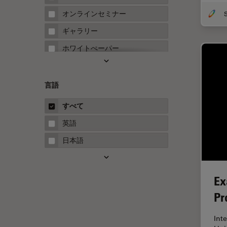
FRAP
オンラインセミナー
S
FRET
ギャラリー
Fテクニック
ホワイトぺーパー
HyD
ケーススタディ
Inverted Microscopy
概要
言語
Neuro-Oncology
ガイド
すべて
Neurovascular Surgery
英語
Red Reflex
日本語
SEM
Service
Ex
STED
Pr
STELLARISの機能
TEM
Int