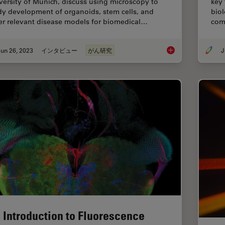
versity of Munich, discuss using microscopy to
key 
dy development of organoids, stem cells, and
biol
er relevant disease models for biomedical…
com
un 26, 2023
インタビュー
がん研究
J
Examining Developm
 Introduction to Fluorescence