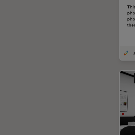
解析
Thi
オックスフォード・センター・
pho
オブ・エクセレンス
pho
the
オルガノイド＋3D細胞培養
カメラ
がん研究
J
クライオSEM
クライオ電子顕微鏡
クリーニング
コーティング
コヒーレントラマン散乱(CRS)
サンフランシスコ・イノベーシ
ョン・ハブ
サンプル調製