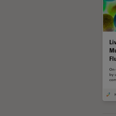
ライブセルイメージング
ラベルフリー
レーザーマイクロダイセクショ
ン（LMD）
レーザー誘起ブレークダウン分
Li
光法(LIBS)
Mu
ワイドフィールド顕微鏡
Fl
人工知能
位相差顕微鏡
On-
by 
偏光
com
光コヒーレンス トモグラフィ
（OCT）
光学系
光学顕微鏡