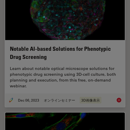
Notable AI-based Solutions for Phenotypic
Drug Screening
Learn about notable optical microscope solutions for
phenotypic drug screening using 3D-cell culture, both
planning and execution, from this free, on-demand
webinar.
Dec 06, 2023
オンラインセミナー
3D画像表示
Notable