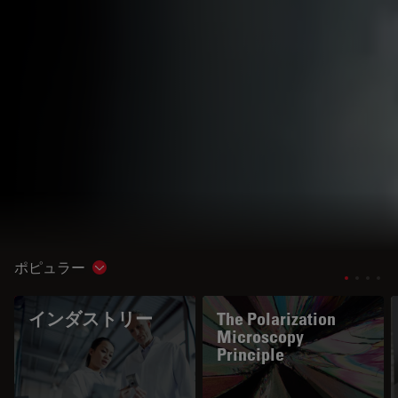
ポピュラー
Show subnavigation
インダストリー
The Polarization
Microscopy
Principle