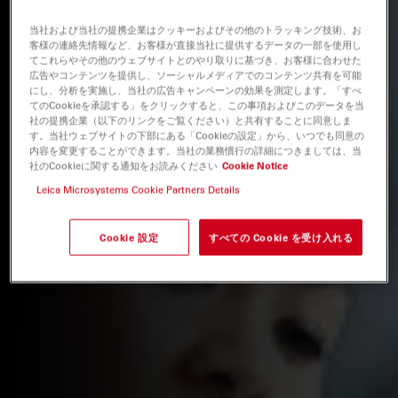
当社および当社の提携企業はクッキーおよびその他のトラッキング技術、お
客様の連絡先情報など、お客様が直接当社に提供するデータの一部を使用し
てこれらやその他のウェブサイトとのやり取りに基づき、お客様に合わせた
広告やコンテンツを提供し、ソーシャルメディアでのコンテンツ共有を可能
にし、分析を実施し、当社の広告キャンペーンの効果を測定します。「すべ
てのCookieを承認する」をクリックすると、この事項およびこのデータを当
社の提携企業（以下のリンクをご覧ください）と共有することに同意しま
す。当社ウェブサイトの下部にある「Cookieの設定」から、いつでも同意の
内容を変更することができます。当社の業務慣行の詳細につきましては、当
社のCookieに関する通知をお読みください
Cookie Notice
Leica Microsystems Cookie Partners Details
Cookie 設定
すべての Cookie を受け入れる