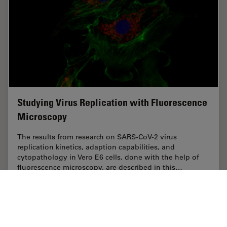
Studying Virus Replication with Fluorescence
Microscopy
The results from research on SARS-CoV-2 virus
replication kinetics, adaption capabilities, and
cytopathology in Vero E6 cells, done with the help of
fluorescence microscopy, are described in this…
Nov 15, 2023
記事
免疫蛍光
Studyin