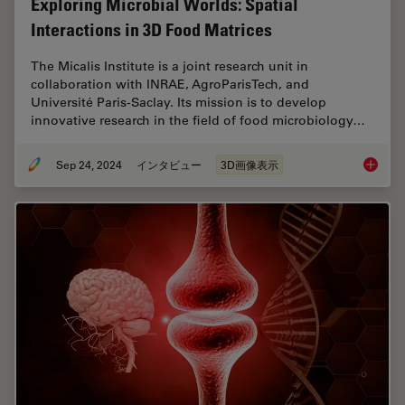
Exploring Microbial Worlds: Spatial
Interactions in 3D Food Matrices
The Micalis Institute is a joint research unit in
collaboration with INRAE, AgroParisTech, and
Université Paris-Saclay. Its mission is to develop
innovative research in the field of food microbiology…
Sep 24, 2024
インタビュー
3D画像表示
Explorin