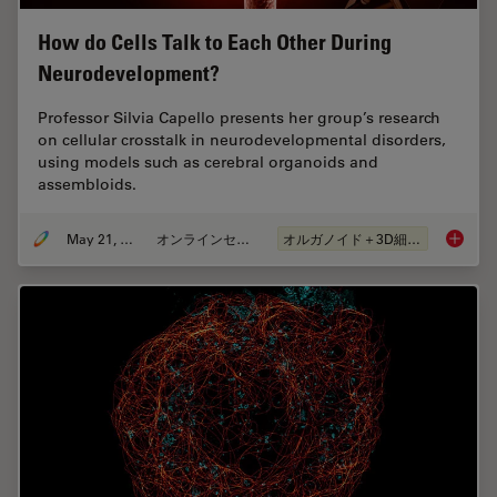
How do Cells Talk to Each Other During
Neurodevelopment?
Professor Silvia Capello presents her group’s research
on cellular crosstalk in neurodevelopmental disorders,
using models such as cerebral organoids and
assembloids.
May 21, 2024
オンラインセミナー
オルガノイド＋3D細胞培養
How do 