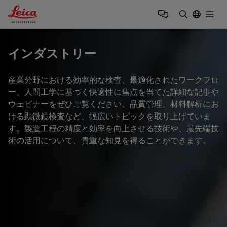
Leica Microsystems Logo
Togg
検索用語を
インダストリー
産業分野における効率的な検査、最適化されたワークフロ
ー、人間工学に基づく快適性に焦点を当てた詳細な記事や
ウェビナーをぜひご覧ください。品質管理、材料解析にお
ける顕微鏡検査など、幅広いトピックを取り上げていま
す。製造工程の精度と効率を向上させる技術や、最先端技
術の活用について、貴重な知見を得ることができます。