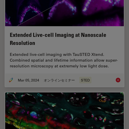
Extended Live-cell Imaging at Nanoscale
Resolution
Extended live-cell imaging with TauSTED Xtend.
Combined spatial and lifetime information allow super-
resolution microscopy at extremely low light dose.
Mar 05, 2024
オンラインセミナー
STED
Extende