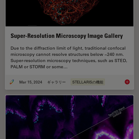
Super-Resolution Microscopy Image Gallery
Due to the diffraction limit of light, traditional confocal
microscopy cannot resolve structures below ~240 nm.
Super-resolution microscopy techniques, such as STED,
PALM or STORM or some…
Mar 15, 2024
ギャラリー
STELLARISの機能
Super-R