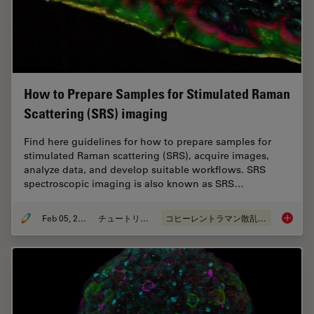
How to Prepare Samples for Stimulated Raman
Scattering (SRS) imaging
Find here guidelines for how to prepare samples for
stimulated Raman scattering (SRS), acquire images,
analyze data, and develop suitable workflows. SRS
spectroscopic imaging is also known as SRS…
Feb 05, 2024
チュートリアル
コヒーレントラマン散乱(CRS)
How to 