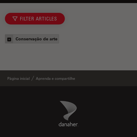
FILTER ARTICLES
Conservação de arte
Página inicial
Aprenda e compartilhe
Danaher Logo
Footer