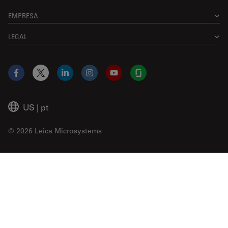
EMPRESA
LEGAL
Facebook
X
LinkedIn
Instagram
YouTube
Glassdoor
US
|
pt
© 2026 Leica Microsystems
Beckman Coulter Link
Genedata Link
IDBS Link
Abcam Limited