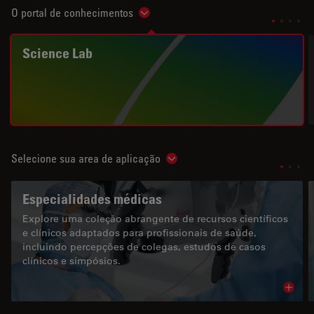
O portal de conhecimentos
Show subnavigation
Science Lab
Selecione sua area de aplicação
Show subnavigation
Especialidades médicas
Explore uma coleção abrangente de recursos científicos
e clínicos adaptados para profissionais de saúde,
incluindo percepções de colegas, estudos de casos
clínicos e simpósios.
Read 