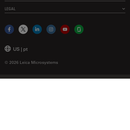
LEGAL
Facebook
X
LinkedIn
Instagram
YouTube
Glassdoor
US
|
pt
© 2026 Leica Microsystems
Beckman Coulter Link
Genedata Link
IDBS Link
Abcam Limited