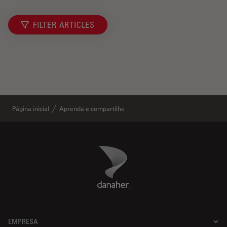
FILTER ARTICLES
Página inicial
Aprenda e compartilhe
Danaher Logo
Footer
EMPRESA