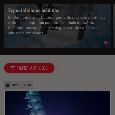
Especialidades médicas
Explore uma coleção abrangente de recursos científicos
e clínicos adaptados para profissionais de saúde,
incluindo percepções de colegas, estudos de casos
clínicos e simpósios.
Read 
FILTER ARTICLES
M530 OHX