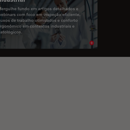
ergulhe fundo em artigos detalhados e
ebinars com foco em inspeção eficiente,
luxos de trabalho otimizados e conforto
rgonômico em contextos industriais e
atológicos.
cle
Read article