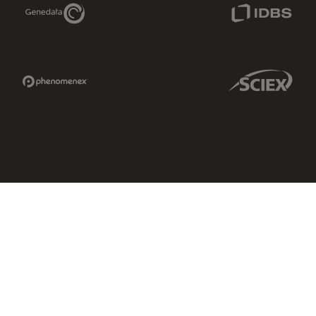
Genedata Link
IDBS Link
Phenomenex Link
Sciex Link