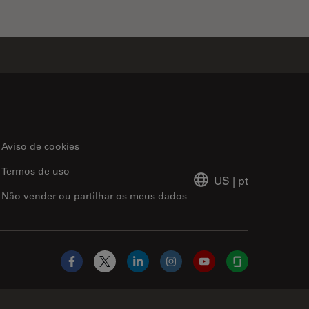
Aviso de cookies
Termos de uso
US
|
pt
Não vender ou partilhar os meus dados
Facebook
X
LinkedIn
Instagram
YouTube
Glassdoor