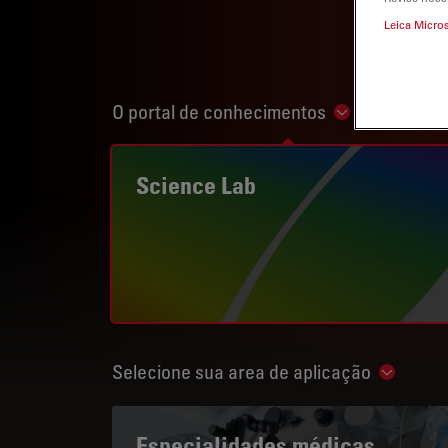
Leica Micro
O portal de conhecimentos
Show subnavi
Science Lab
Selecione sua area de aplicação
Show su
Especialidades médicas