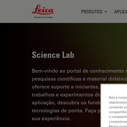
Leica Microsystems Logo
PRODUTOS
APLIC
Science Lab
Bem-vindo ao portal de conhecimento d
pesquisas científicas e material didáti
oferece suporte a iniciantes, profission
trabalhos e experimentos diários. Explor
Nós e nosso
aplicação, descubra os fundamentos d
relacionados
conteúdo pe
tecnologias de ponta. Faça parte da c
compartilhe
o compartil
sua experiência.
consentimen
Revise noss