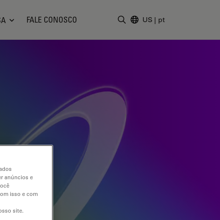
FALE CONOSCO
SA
US
|
pt
Insira o termo da pesquisa
dados
er anúncios e
você
 com isso e com
sso site.