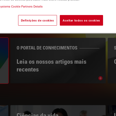
systems Cookie Partners Details
Definições de cookies
Aceitar todos os cookies
gation
O PORTAL DE CONHECIMENTOS
Leia os nossos artigos mais
recentes
Read arti
bnavigation
Ciências da vida