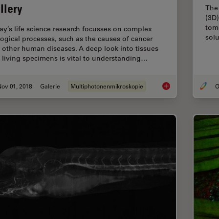
llery
The 
(3D)
tom
ay’s life science research focusses on complex
solu
logical processes, such as the causes of cancer
 other human diseases. A deep look into tissues
 living specimens is vital to understanding…
ov 01, 2018
Galerie
Multiphotonenmikroskopie
O
DIVE Multiphoton Mi