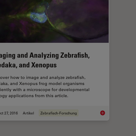
aging and Analyzing Zebrafish,
daka, and Xenopus
cover how to image and analyze zebrafish,
aka, and Xenopus frog model organisms
ciently with a microscope for developmental
ogy applications from this article.
ct 27, 2016
Artikel
Zebrafisch-Forschung
nimal Surgery
Imaging and Analyzi