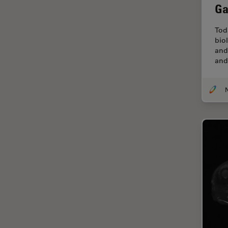
CLEM
Ga
Contrast Methods in Light
Tod
Microscopy
bio
Cryo REM
and
and
DIC-Mikroskopie
Digitale Mikroskopie
N
Drosophila-Forschung
Dunkelfeldmikroskopie
Elektronenmikroskopie
Elektronenmikroskopie
Probenvorbereitung
Elektronik- und
Halbleiterindustrie
EMBL Imaging Centre
Ergonomie