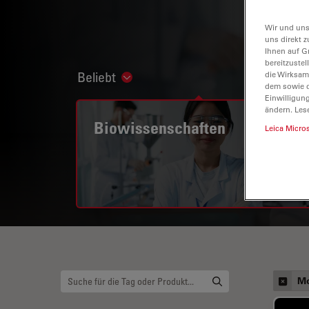
Wir und uns
uns direkt z
Ihnen auf G
bereitzuste
Beliebt
die Wirksam
Show subnavigation
dem sowie d
Einwilligun
ändern. Les
Biowissenschaften
Leica Micro
Mo