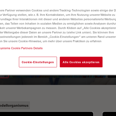
ere Partner verwenden Cookies und andere Tracking-Technologien sowie einige der Da
ur Verfügung stellen, wie z. B. Ihre Kontaktdaten, um Ihre Nutzung unserer Website zu
rundlage Ihrer Interaktionen mit dieser und anderen Websites personalisierte Werbun
llen, das Teilen von Inhalten in sozialen Medien zu ermöglichen sowie Analysen durc
keit unserer Werbekampagnen zu messen. Durch Klicken auf „Alle Cookies akzeptiere
er Weitergabe dieser Daten an unsere Partner zu (siehe Link unten). Sie können Ihre
gseinstellungen jederzeit im Bereich „Cookie-Einstellungen“ am unteren Rand unserer
en Sie unsere Cookie-Hinweise, um mehr über unsere Praktiken zu erfahren
Leitfaden zur
systems Cookie Partners Details
Fluoreszenzlebensdauer-
Imaging-Mikroskopie (FLIM)
Cookie-Einstellungen
Alle Cookies akzeptieren
dellorganismus