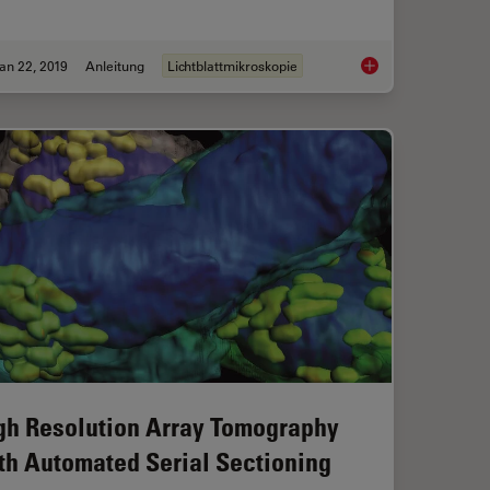
an 22, 2019
Anleitung
Lichtblattmikroskopie
ole Organ Imaging at High Resolution
Using a Rotation Dev
gh Resolution Array Tomography
th Automated Serial Sectioning