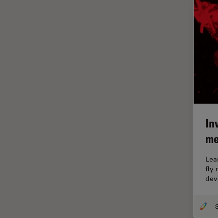
Industrielle Mikroskopie
Inspektionsmikroskopie
Intraoperative OCT
Inverted Microscopy
Ionenstrahlätzen
Kameras
Kataraktchirurgie
In
Klinische Pathologie
me
Kohärentes Raman-
Streumikroskop (CRS)
Lea
fly
Konfokalmikroskopie
dev
Krebsforschung
Kryoelektronenmikroskopie
S