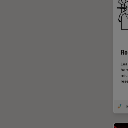
FRET
Geschichte
Glaucomchirurgie
Grundlagen der Mikroskopie
Grundlegende
Ro
Mikroskopietechniken
Gynäkologie and Urologie
Lea
ham
Hochdruckgefrieren
mic
rese
Hornhautchirurgie
HyD
Immunfluoreszenz
M
Imperial Imaging Hub
In vivo
Ganzkörperbildgebung