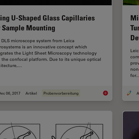
ing U-Shaped Glass Capillaries
Mi
r Sample Mounting
Tu
De
 DLS microscope system from Leica
rosystems is an innovative concept which
Leic
egrates the Light Sheet Microscopy technology
com
o the confocal platform. Due to its unique optical
prov
hitecture,…
non
for
ec 06, 2017
Artikel
Probenvorbereitung
A
Using U-Shaped Glas