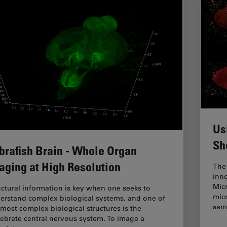
Us
Sh
brafish Brain - Whole Organ
aging at High Resolution
The
inno
Mic
uctural information is key when one seeks to
micr
erstand complex biological systems, and one of
sam
 most complex biological structures is the
tebrate central nervous system. To image a