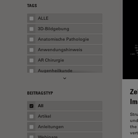
TAGS
ALLE
3D-Bildgebung
Anatomische Pathologie
Anwendungshinweis
AR Chirurgie
Augenheilkunde
Augmented Reality
Ze
Ausbildung
BEITRAGSTYP
Im
Automatisierte Mikroskopie
All
Automobilindustrie und
Str
Artikel
Transport
und
Anleitungen
the
Batterieherstellung
ver
Webinare