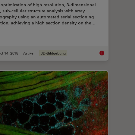
optimization of high resolution, 3-dimensional
, sub-cellular structure analysis with array
ography using an automated serial sectioning
tion, achieving a high section density on the…
ct 14, 2018
Artikel
3D-Bildgebung
croscope Image Gallery
High Resolution Arr