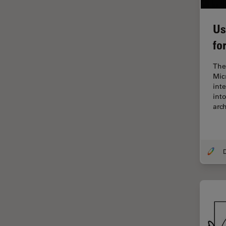
F-Techniques
Us
Färbung
fo
FLIM
(Fluoreszenzlebensdauer-
The
Imaging-Mikroskopie)
Mic
Fluoreszenz
int
int
Fluoreszenzproteine
arc
Fluorophore
FluoSync
D
Forensik
Fortgeschrittene Bildgebung
und Analyse von Gewebe
Fortgeschrittene
Mikroskopietechniken
FRAP