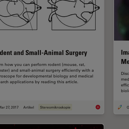
Im
dent and Small-Animal Surgery
Me
rn how you can perform rodent (mouse, rat,
ster) and small-animal surgery efficiently with a
Dis
roscope for developmental biology and medical
med
arch applications by reading this article.
effi
biol
ar 27, 2017
Artikel
Stereomikroskopie
O
Rodent and Small-A