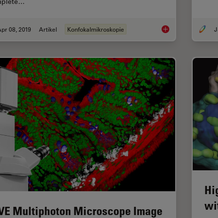
plete…
pr 08, 2019
Artikel
Konfokalmikroskopie
J
Zebrafish Brain - Wh
Hi
wi
VE Multiphoton Microscope Image