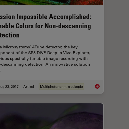
ssion Impossible Accomplished:
nable Colors for Non-descanning
tection
a Microsystems’ 4Tune detector, the key
ponent of the SP8 DIVE Deep In Vivo Explorer,
ides spectrally tunable image recording with
-descanning detection. An innovative solution
…
ug 23, 2017
Artikel
Multiphotonenmikroskopie
s Capillaries for Sample Mounting
Mission Impossible A