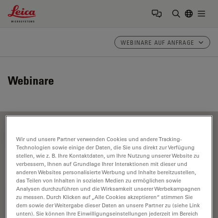
Leica Microsystems Logo
Togg
Suchbegrif
WEBINARE AUF ANFRAGE
Webinare
FILTER ARTICLES
Wir und unsere Partner verwenden Cookies und andere Tracking-
Technologien sowie einige der Daten, die Sie uns direkt zur Verfügung
stellen, wie z. B. Ihre Kontaktdaten, um Ihre Nutzung unserer Website zu
verbessern, Ihnen auf Grundlage Ihrer Interaktionen mit dieser und
Boston Innovation Hub
anderen Websites personalisierte Werbung und Inhalte bereitzustellen,
das Teilen von Inhalten in sozialen Medien zu ermöglichen sowie
Analysen durchzuführen und die Wirksamkeit unserer Werbekampagnen
zu messen. Durch Klicken auf „Alle Cookies akzeptieren“ stimmen Sie
dem sowie der Weitergabe dieser Daten an unsere Partner zu (siehe Link
unten). Sie können Ihre Einwilligungseinstellungen jederzeit im Bereich