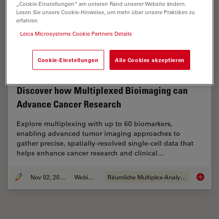
„Cookie-Einstellungen“ am unteren Rand unserer Website ändern.
Lesen Sie unsere Cookie-Hinweise, um mehr über unsere Praktiken zu
erfahren
Leica Microsystems Cookie Partners Details
Cookie-Einstellungen
Alle Cookies akzeptieren
Discover how Multiplexed Bioimaging can
Advance Cancer Research
Explore multiplexing with up to 60 biomarkers,
enabling advanced tumor imaging approaches to
gather precise, spatially-resolved single-cell data that
helps enhance cancer research and clinical…
Nov 02, 2023
Webinar
Räumliche Multiplex-Analyse
Discove