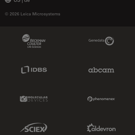
© 2026 Leica Microsystems
Beckman Coulter Link
Genedata Link
IDBS Link
Abcam Limited
Molecular Devices Link
Phenomenex L
Sciex Link
Aldevron Link